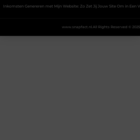
Inkomsten Genereren met Mijn Website: Zo Zet Jij Jouw Site Om in Een
www.snapfact.nl.
All Rights Reserved © 2025