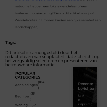
natuurliefhebber, een lokale wandelaar of een
buitenenthousiasteling? Dan is dit artikel voor jou!
Wandelroutes in Emmen bieden een rijke variëteit aan
landschappen,...
Tags:
Dit artikel is samengesteld door het
redactieteam van snapfact.nl, dat zich richt op
het zorgvuldig selecteren en presenteren van
betrouwbare informatie.
POPULAR
CATEGORIES
(104
Recente
Aanbiedingen
)
berichten
(35
Laat
Bedrijven
)
je
inspireren
Woning
(22