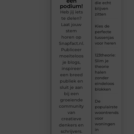
een
die echt
podium!
blijven
Heb jij iets
zitten
te delen?
Laat jouw
Kies de
stem
perfecte
horen op
tussenjas
Snapfact.nl.
voor heren
Publiceer
123theorie:
moeiteloos
Slim je
je blogs,
theorie
inspireer
halen
een breed
zonder
publiek en
eindeloos
sluit je aan
blokken
bij een
groeiende
De
community
populairste
van
woontrends
voor
creatieve
woningen
denkers en
in
schrijvers.