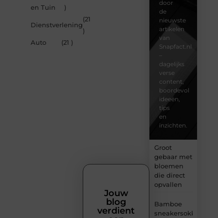
door
en Tuin
)
de
(21
nieuwste
Dienstverlening
artikelen
)
van
Auto
(21 )
Snapfact.nl
–
dagelijks
verse
content,
boordevol
ideeën,
tips
en
inzichten.
Groot
gebaar met
bloemen
die direct
opvallen
Jouw
blog
Bamboe
verdient
sneakersokken