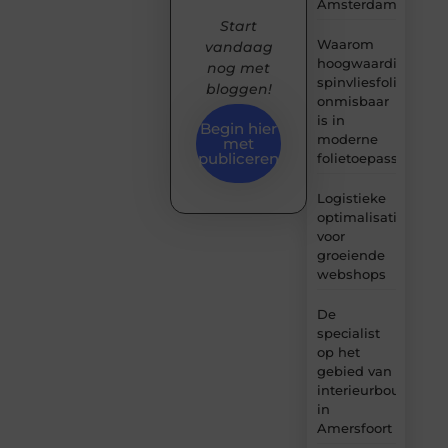
Amsterdam
Start
Waarom
vandaag
hoogwaardige
nog met
spinvliesfolie
bloggen!
onmisbaar
is in
Begin hier
moderne
met
publiceren
folietoepassingen
Logistieke
optimalisatie
voor
groeiende
webshops
De
specialist
op het
gebied van
interieurbouw
in
Amersfoort