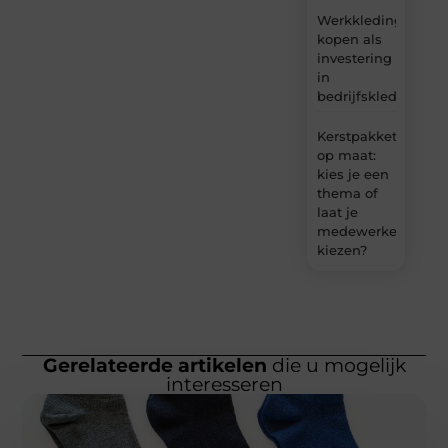
Werkkleding
kopen als
investering
in
bedrijfskleding
Kerstpakket
op maat:
kies je een
thema of
laat je
medewerkers
kiezen?
Gerelateerde artikelen
die u mogelijk
interesseren