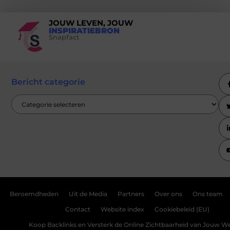
JOUW LEVEN, JOUW
INSPIRATIEBRON
Snapfact
Bericht categorie
Beroemdheden
Uit de Media
Partners
Over ons
Ons team
Contact
Website index
Cookiebeleid (EU)
Koop Backlinks en Versterk de Online Zichtbaarheid van Jouw We