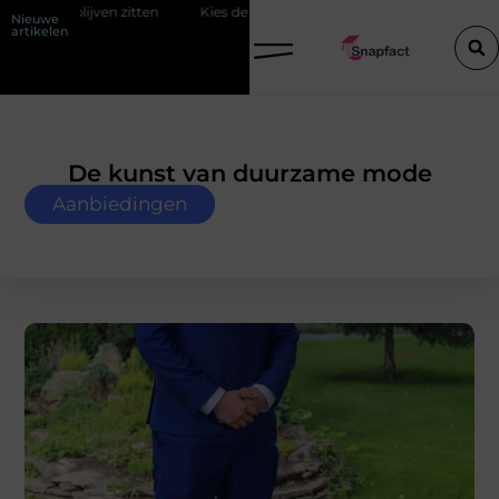
Kies de perfecte tussenjas voor heren
123theorie: Slim je theor
Nieuwe
artikelen
De kunst van duurzame mode
Aanbiedingen