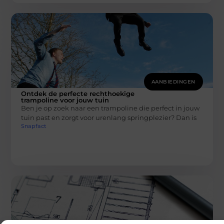
AANBIEDINGEN
Ontdek de perfecte rechthoekige
trampoline voor jouw tuin
Ben je op zoek naar een trampoline die perfect in jouw
tuin past en zorgt voor urenlang springplezier? Dan is
Snapfact