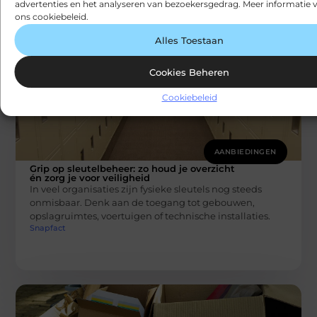
advertenties en het analyseren van bezoekersgedrag. Meer informatie v
ons cookiebeleid.
Alles Toestaan
Cookies Beheren
Cookiebeleid
AANBIEDINGEN
Grip op sleutelbeheer: zo houd je overzicht
én zorg je voor veiligheid
In veel organisaties zijn fysieke sleutels nog steeds
onmisbaar. Denk aan de toegang tot gebouwen,
opslagruimtes, voertuigen of technische installaties.
Snapfact