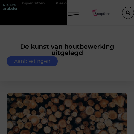
en
Kies de perfecte tussenjas voor heren
123theorie: Slim je the
Nieuwe
artikelen
De kunst van houtbewerking
uitgelegd
Aanbiedingen