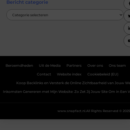
Bericht categorie
Beroemdheden
Uit de Media
Partners
Over ons
Ons team
Contact
Website index
Cookiebeleid (EU)
Koop Backlinks en Versterk de Online Zichtbaarheid van Jouw We
Inkomsten Genereren met Mijn Website: Zo Zet Jij Jouw Site Om in Een
www.snapfact.nl.
All Rights Reserved © 2025