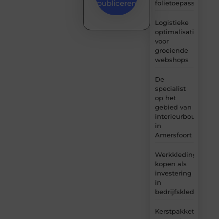
publiceren
folietoepassingen
Logistieke
optimalisatie
voor
groeiende
webshops
De
specialist
op het
gebied van
interieurbouw
in
Amersfoort
Werkkleding
kopen als
investering
in
bedrijfskleding
Kerstpakket