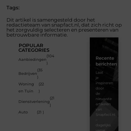
Tags:
Dit artikel is samengesteld door het
redactieteam van snapfact.nl, dat zich richt op
het zorgvuldig selecteren en presenteren van
betrouwbare informatie.
POPULAR
CATEGORIES
(104
Recente
Aanbiedingen
)
berichten
(35
Laat
Bedrijven
)
je
inspireren
Woning
(22
door
en Tuin
)
de
(21
nieuwste
Dienstverlening
artikelen
)
van
Auto
(21 )
Snapfact.nl
–
dagelijks
verse