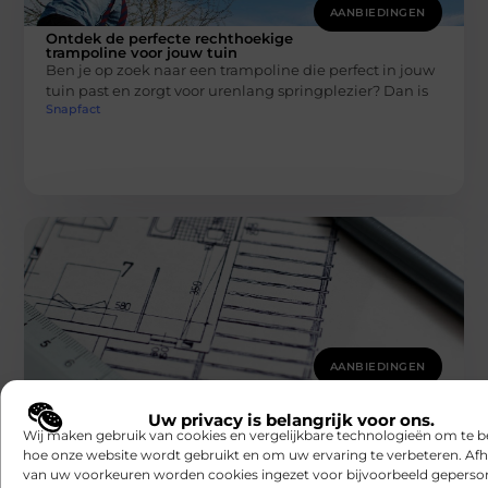
AANBIEDINGEN
Ontdek de perfecte rechthoekige
trampoline voor jouw tuin
Ben je op zoek naar een trampoline die perfect in jouw
tuin past en zorgt voor urenlang springplezier? Dan is
Snapfact
AANBIEDINGEN
Thomaboor in Barneveld: Specialist in
diamantgereedschap
Uw privacy is belangrijk voor ons.
Een achtergrond met beide voeten in de praktijk Wat
Wij maken gebruik van cookies en vergelijkbare technologieën om te b
Thomaboor bijzonder maakt, is de achtergrond van het
hoe onze website wordt gebruikt en om uw ervaring te verbeteren. Afh
bedrijf. Het is
van uw voorkeuren worden cookies ingezet voor bijvoorbeeld geperson
Snapfact