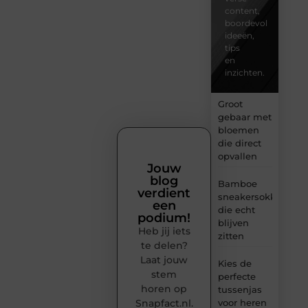
content,
boordevol
ideeën,
tips
en
inzichten.
Groot
gebaar met
bloemen
die direct
opvallen
Jouw
blog
Bamboe
verdient
sneakersokken
een
die echt
podium!
blijven
Heb jij iets
zitten
te delen?
Laat jouw
Kies de
stem
perfecte
horen op
tussenjas
Snapfact.nl.
voor heren