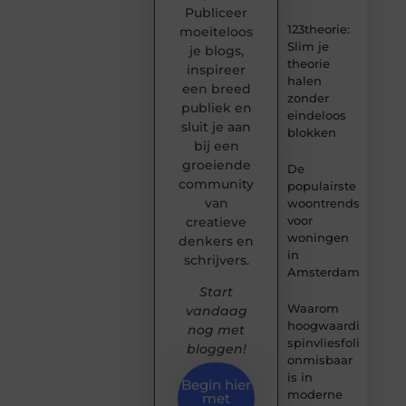
Publiceer
123theorie:
moeiteloos
Slim je
je blogs,
theorie
inspireer
halen
een breed
zonder
publiek en
eindeloos
sluit je aan
blokken
bij een
groeiende
De
community
populairste
van
woontrends
voor
creatieve
woningen
denkers en
in
schrijvers.
Amsterdam
Start
Waarom
vandaag
hoogwaardige
nog met
spinvliesfolie
bloggen!
onmisbaar
is in
Begin hier
moderne
met