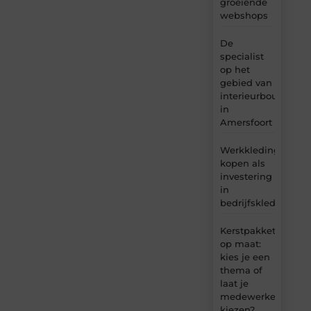
groeiende
webshops
De
specialist
op het
gebied van
interieurbouw
in
Amersfoort
Werkkleding
kopen als
investering
in
bedrijfskleding
Kerstpakket
op maat:
kies je een
thema of
laat je
medewerkers
kiezen?