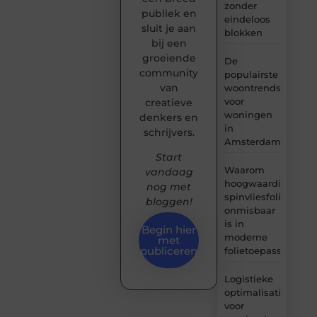
zonder
publiek en
eindeloos
sluit je aan
blokken
bij een
groeiende
De
community
populairste
van
woontrends
voor
creatieve
woningen
denkers en
in
schrijvers.
Amsterdam
Start
Waarom
vandaag
hoogwaardige
nog met
spinvliesfolie
bloggen!
onmisbaar
is in
Begin hier
moderne
met
publiceren
folietoepassingen
Logistieke
optimalisatie
voor