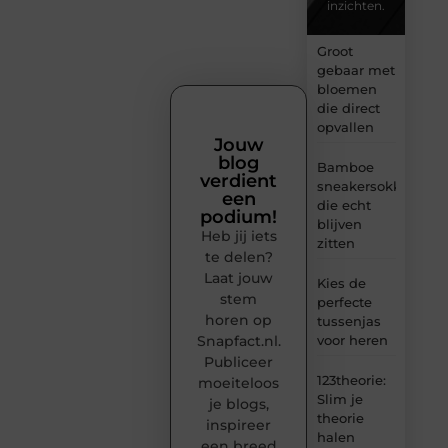
inzichten.
Groot
gebaar met
bloemen
die direct
opvallen
Jouw
blog
Bamboe
verdient
sneakersokken
een
die echt
podium!
blijven
Heb jij iets
zitten
te delen?
Laat jouw
Kies de
stem
perfecte
horen op
tussenjas
Snapfact.nl.
voor heren
Publiceer
123theorie:
moeiteloos
Slim je
je blogs,
theorie
inspireer
halen
een breed