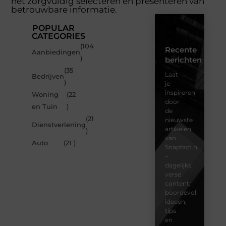
het zorgvuldig selecteren en presenteren van
betrouwbare informatie.
POPULAR
CATEGORIES
(104
Recente
Aanbiedingen
)
berichten
(35
Laat
Bedrijven
)
je
inspireren
Woning
(22
door
en Tuin
)
de
(21
nieuwste
Dienstverlening
artikelen
)
van
Auto
(21 )
Snapfact.nl
–
dagelijks
verse
content,
boordevol
ideeën,
tips
en