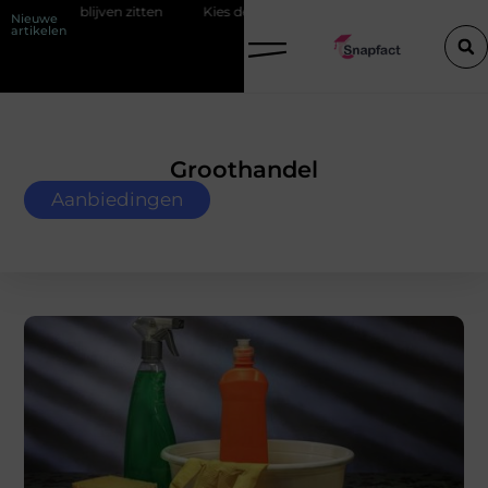
ten
Kies de perfecte tussenjas voor heren
123theorie: Slim je the
Nieuwe
artikelen
Groothandel
Aanbiedingen