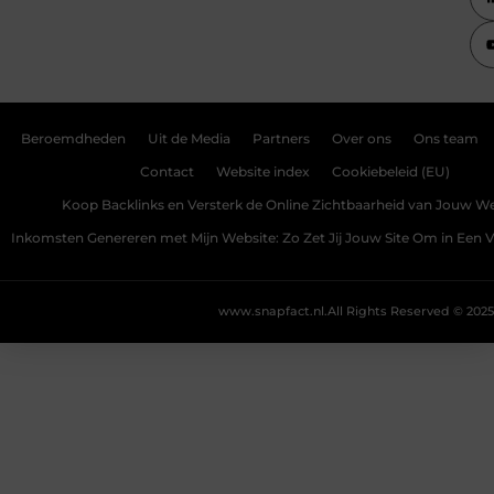
Beroemdheden
Uit de Media
Partners
Over ons
Ons team
Contact
Website index
Cookiebeleid (EU)
Koop Backlinks en Versterk de Online Zichtbaarheid van Jouw We
Inkomsten Genereren met Mijn Website: Zo Zet Jij Jouw Site Om in Een
www.snapfact.nl.
All Rights Reserved © 2025