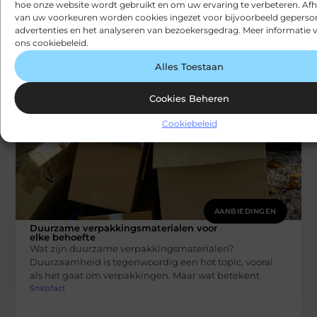
hoe onze website wordt gebruikt en om uw ervaring te verbeteren. Afh
én zorg je voor veiligheid
van uw voorkeuren worden cookies ingezet voor bijvoorbeeld geperson
In veel organisaties zijn fysieke sleutels nog steeds
advertenties en het analyseren van bezoekersgedrag. Meer informatie v
onmisbaar. Denk aan de toegang tot gebouwen,
ons cookiebeleid.
opslagruimtes, voertuigen of technische installaties.
Snapfact
Alles Toestaan
Cookies Beheren
Cookiebeleid
AANBIEDINGEN
Duurzame verpakkingsmaterialen voor
elke behoefte
Wat zijn duurzame verpakkingsmaterialen?
Duurzaamheid is tegenwoordig een hot topic, vooral
als het gaat om verpakkingen. Maar wat betekent
Snapfact