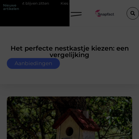
ten
Kies de perfecte tussenjas voor heren
123theorie: Slim je the
Nieuwe
artikelen
Het perfecte nestkastje kiezen: een
vergelijking
Aanbiedingen