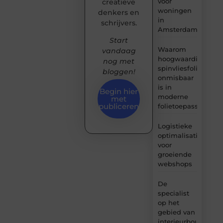
voor
creatieve
woningen
denkers en
in
schrijvers.
Amsterdam
Start
Waarom
vandaag
hoogwaardige
nog met
spinvliesfolie
bloggen!
onmisbaar
is in
Begin hier
moderne
met
publiceren
folietoepassingen
Logistieke
optimalisatie
voor
groeiende
webshops
De
specialist
op het
gebied van
interieurbouw