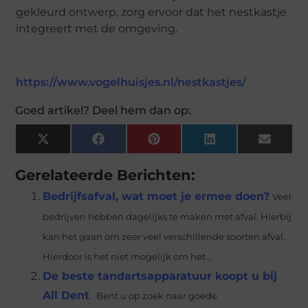
gekleurd ontwerp, zorg ervoor dat het nestkastje
integreert met de omgeving.
https://www.vogelhuisjes.nl/nestkastjes/
Goed artikel? Deel hem dan op:
X
Facebook
Pinterest
LinkedIn
Email
(Twitter)
Gerelateerde Berichten:
Bedrijfsafval, wat moet je ermee doen?
Veel
bedrijven hebben dagelijks te maken met afval. Hierbij
kan het gaan om zeer veel verschillende soorten afval.
Hierdoor is het niet mogelijk om het...
De beste tandartsapparatuur koopt u bij
All Dent
Bent u op zoek naar goede