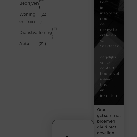
Laat
Bedrijven
)
je
inspireren
Woning
(22
door
en Tuin
)
de
(21
nieuwste
Dienstverlening
artikelen
)
van
Auto
(21 )
Snapfact.nl
–
dagelijks
verse
content,
boordevol
ideeën,
tips
en
inzichten.
Groot
gebaar met
bloemen
die direct
opvallen