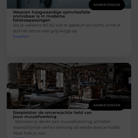
AANBIEDINGEN
Waarom hoogwaardige spinvliesfolie
onmisbaar is in moderne
folietoepassingen
Sta je weleens stil bij wat er gebeurt als vocht, wind of
stof net iets te veel grip krijgt op
Snapfact
AANBIEDINGEN
Sierpleister: de onverwachte held van
jouw muurafwerking
Wanneer je denkt aan muurafwerking, schieten
waarschijnlijk verf en behang als eerste door je hoofd.
Maar heb je ooit