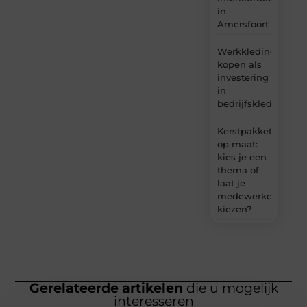
in
Amersfoort
Werkkleding
kopen als
investering
in
bedrijfskleding
Kerstpakket
op maat:
kies je een
thema of
laat je
medewerkers
kiezen?
Gerelateerde artikelen
die u mogelijk
interesseren