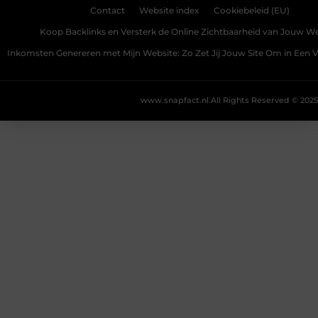
Contact
Website index
Cookiebeleid (EU)
Koop Backlinks en Versterk de Online Zichtbaarheid van Jouw We
Inkomsten Genereren met Mijn Website: Zo Zet Jij Jouw Site Om in Een
www.snapfact.nl.
All Rights Reserved © 2025