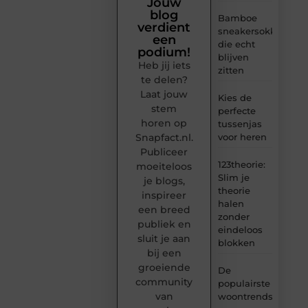
Jouw
blog
Bamboe
verdient
sneakersokken
een
die echt
podium!
blijven
Heb jij iets
zitten
te delen?
Laat jouw
Kies de
stem
perfecte
horen op
tussenjas
Snapfact.nl.
voor heren
Publiceer
123theorie:
moeiteloos
Slim je
je blogs,
theorie
inspireer
halen
een breed
zonder
publiek en
eindeloos
sluit je aan
blokken
bij een
groeiende
De
community
populairste
van
woontrends