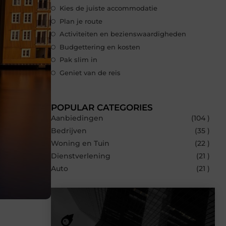
Kies de juiste accommodatie
Plan je route
Activiteiten en bezienswaardigheden
Budgettering en kosten
Pak slim in
Geniet van de reis
POPULAR CATEGORIES
Aanbiedingen
(104 )
Bedrijven
(35 )
Woning en Tuin
(22 )
Dienstverlening
(21 )
Auto
(21 )