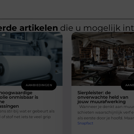
rde artikelen
die u mogelijk in
AANBIEDINGEN
AANB
hoogwaardige
Sierpleister: de
folie onmisbaar is
onverwachte held van
ne
jouw muurafwerking
assingen
Wanneer je denkt aan muur
ns stil bij wat er gebeurt als
schieten waarschijnlijk verf
of stof net iets te veel grip
als eerste door je hoofd. Maar
Snapfact