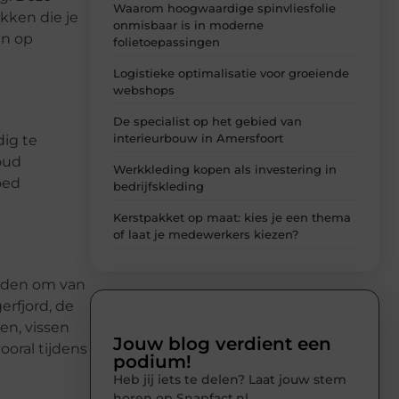
Waarom hoogwaardige spinvliesfolie
kken die je
onmisbaar is in moderne
en op
folietoepassingen
Logistieke optimalisatie voor groeiende
webshops
De specialist op het gebied van
interieurbouw in Amersfoort
dig te
oud
Werkkleding kopen als investering in
oed
bedrijfskleding
Kerstpakket op maat: kies je een thema
of laat je medewerkers kiezen?
heden om van
erfjord, de
en, vissen
Jouw blog verdient een
ooral tijdens
podium!
Heb jij iets te delen? Laat jouw stem
horen op Snapfact.nl.