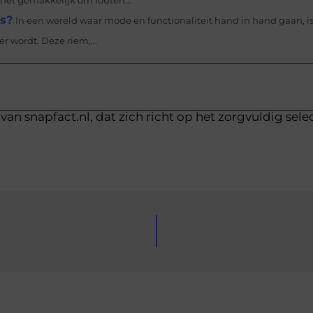
 het gemakkelijk om fouten...
s?
In een wereld waar mode en functionaliteit hand in hand gaan, i
r wordt. Deze riem,...
van snapfact.nl, dat zich richt op het zorgvuldig sele