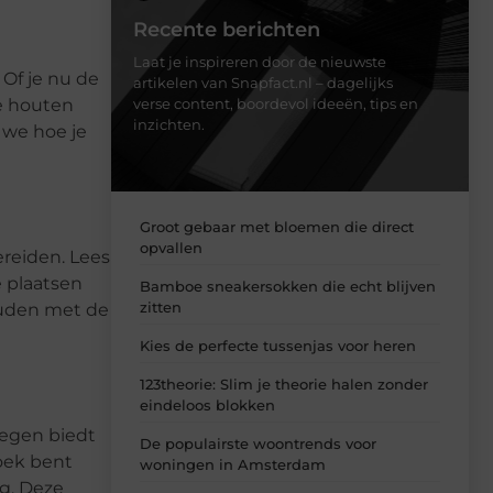
Recente berichten
Laat je inspireren door de nieuwste
Of je nu de
artikelen van Snapfact.nl – dagelijks
e houten
verse content, boordevol ideeën, tips en
inzichten.
 we hoe je
Groot gebaar met bloemen die direct
opvallen
ereiden. Lees
e plaatsen
Bamboe sneakersokken die echt blijven
zitten
houden met de
Kies de perfecte tussenjas voor heren
123theorie: Slim je theorie halen zonder
eindeloos blokken
wegen biedt
De populairste woontrends voor
zoek bent
woningen in Amsterdam
g. Deze