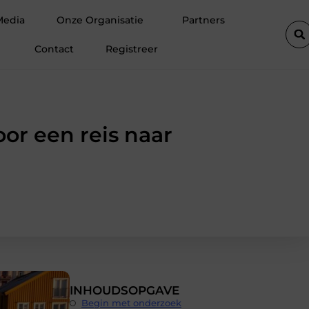
okken
De populairste woontrends voor woningen in Amsterdam
Media
Onze Organisatie
Partners
Contact
Registreer
or een reis naar
INHOUDSOPGAVE
Begin met onderzoek