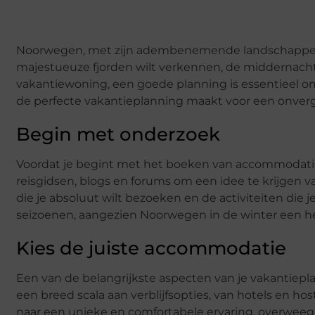
Noorwegen, met zijn adembenemende landschappen e
majestueuze fjorden wilt verkennen, de middernacht
vakantiewoning, een goede planning is essentieel om h
de perfecte vakantieplanning maakt voor een onverg
Begin met onderzoek
Voordat je begint met het boeken van accommodaties 
reisgidsen, blogs en forums om een idee te krijgen v
die je absoluut wilt bezoeken en de activiteiten di
seizoenen, aangezien Noorwegen in de winter een he
Kies de juiste accommodatie
Een van de belangrijkste aspecten van je vakantiep
een breed scala aan verblijfsopties, van hotels en h
naar een unieke en comfortabele ervaring, overweeg