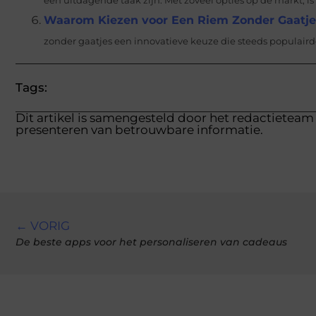
een uitdagende taak zijn. Met zoveel opties op de markt, is
Waarom Kiezen voor Een Riem Zonder Gaatje
zonder gaatjes een innovatieve keuze die steeds populairde
Tags:
Dit artikel is samengesteld door het redactieteam 
presenteren van betrouwbare informatie.
← VORIG
De beste apps voor het personaliseren van cadeaus