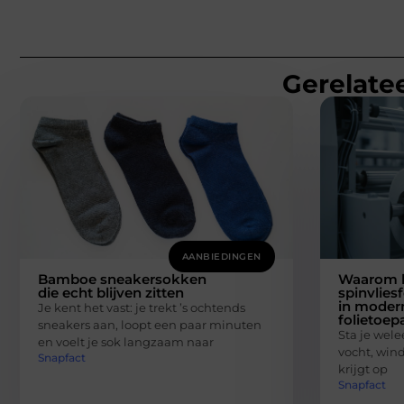
Gerelatee
AANBIEDINGEN
Bamboe sneakersokken
Waarom 
die echt blijven zitten
spinvlies
in moder
Je kent het vast: je trekt ’s ochtends
folietoep
sneakers aan, loopt een paar minuten
Sta je welee
en voelt je sok langzaam naar
vocht, wind 
Snapfact
krijgt op
Snapfact