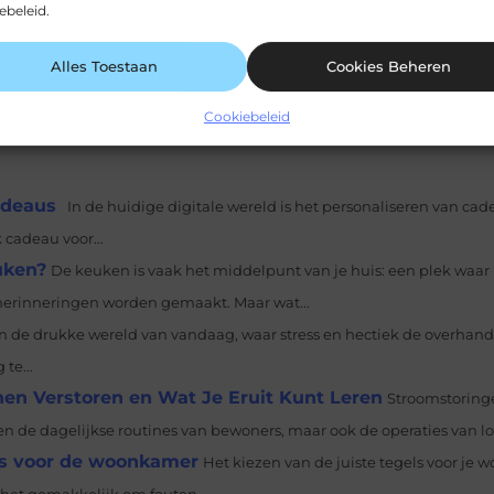
ebeleid.
Alles Toestaan
Cookies Beheren
Pinterest
LinkedIn
Cookiebeleid
adeaus
In de huidige digitale wereld is het personaliseren van cad
 cadeau voor...
uken?
De keuken is vaak het middelpunt van je huis: een plek waar 
herinneringen worden gemaakt. Maar wat...
In de drukke wereld van vandaag, waar stress en hectiek de overhand 
te...
en Verstoren en Wat Je Eruit Kunt Leren
Stroomstoring
n de dagelijkse routines van bewoners, maar ook de operaties van lok
els voor de woonkamer
Het kiezen van de juiste tegels voor je