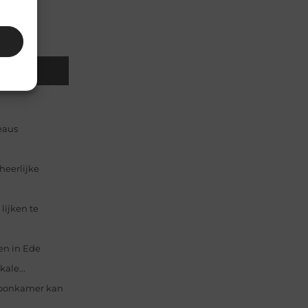
Email
eaus
heerlijke
lijken te
en in Ede
ale...
 woonkamer kan