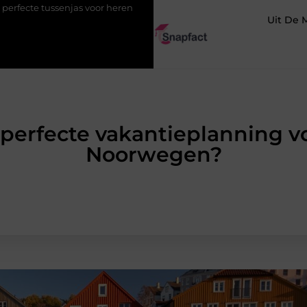
voor heren
123theorie: Slim je theorie halen zonder eindeloos bl
Uit De 
perfecte vakantieplanning vo
Noorwegen?