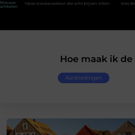
Nieuwe
akersokken die echt blijven zitten
Kies de perfecte tussenjas 
artikelen
Hoe maak ik de 
Aanbiedingen