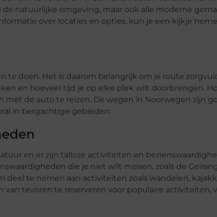
op de natuurlijke omgeving, maar ook alle moderne gema
nformatie over locaties en opties, kun je een kijkje nem
n te doen. Het is daarom belangrijk om je route zorgvul
eken en hoeveel tijd je op elke plek wilt doorbrengen. H
 om met de auto te reizen. De wegen in Noorwegen zijn g
ral in bergachtige gebieden.
gheden
ur en er zijn talloze activiteiten en bezienswaardig
enswaardigheden die je niet wilt missen, zoals de Geirang
deel te nemen aan activiteiten zoals wandelen, kajakk
 van tevoren te reserveren voor populaire activiteiten, v