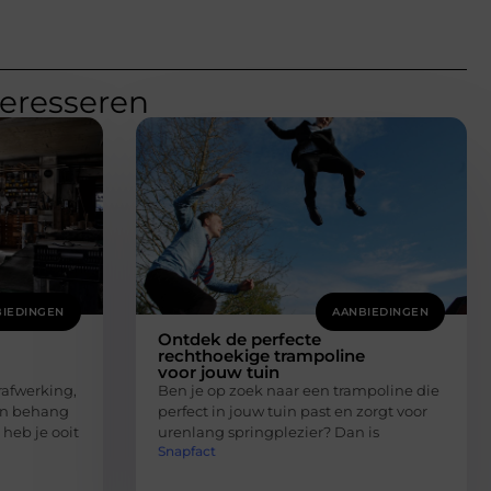
teresseren
IEDINGEN
AANBIEDINGEN
Ontdek de perfecte
rechthoekige trampoline
voor jouw tuin
afwerking,
Ben je op zoek naar een trampoline die
 en behang
perfect in jouw tuin past en zorgt voor
 heb je ooit
urenlang springplezier? Dan is
Snapfact