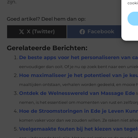
zijn.
cooki
Goed artikel? Deel hem dan op:
X (Twitter)
Facebook
Gerelateerde Berichten:
De beste apps voor het personaliseren van c
eenvoudiger dan ooit. Of je nu op zoek bent naar een uniek
Hoe maximaliseer je het potentieel van je ke
maaltijden ontstaan, verhalen worden gedeeld, en mooie 
Ontdek de Welnesswereld van Massage Ede
nemen, is het essentieel om momenten van rust en zelfzorg 
Hoe de Stroomstoringen in Ede je Leven Kunn
komen vaker voor dan we zouden willen. Ze raken niet allee
Veelgemaakte fouten bij het kiezen van teg