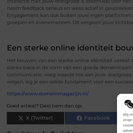
Interactie met jouw doelgroep is essentieel voor he
neem feedback serieus en wees actief in gesprekken.
Engagement kan ook buiten jouw eigen platformen p
groepen en evenementen. Dit vergroot jouw zichtbaa
Een sterke online identiteit bo
Het bouwen van een sterke online identiteit vereist 
sterke basis in de vorm van een goede domeinnaam. W
communicatie, voeg waarde toe aan jouw doelgroep e
volgen, leg je een solide fundament voor een succes
https://www.domeinmagazijn.nl/
Goed artikel? Deel hem dan op:
Wij m
X (Twitter)
Facebook
onze 
voork
adver