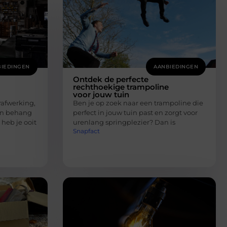
IEDINGEN
AANBIEDINGEN
Ontdek de perfecte
rechthoekige trampoline
voor jouw tuin
afwerking,
Ben je op zoek naar een trampoline die
 en behang
perfect in jouw tuin past en zorgt voor
 heb je ooit
urenlang springplezier? Dan is
Snapfact