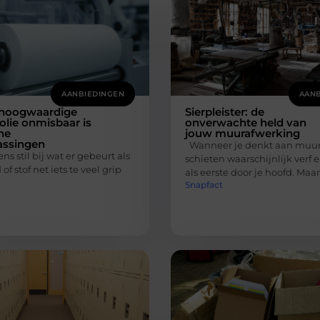
AANBIEDINGEN
AANB
hoogwaardige
Sierpleister: de
folie onmisbaar is
onverwachte held van
ne
jouw muurafwerking
assingen
Wanneer je denkt aan muur
ns stil bij wat er gebeurt als
schieten waarschijnlijk verf
of stof net iets te veel grip
als eerste door je hoofd. Maar
Snapfact