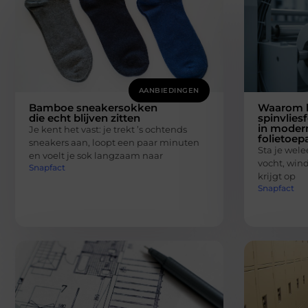
AANBIEDINGEN
Bamboe sneakersokken
Waarom 
die echt blijven zitten
spinvlies
in moder
Je kent het vast: je trekt ’s ochtends
folietoep
sneakers aan, loopt een paar minuten
Sta je welee
en voelt je sok langzaam naar
vocht, wind 
Snapfact
krijgt op
Snapfact