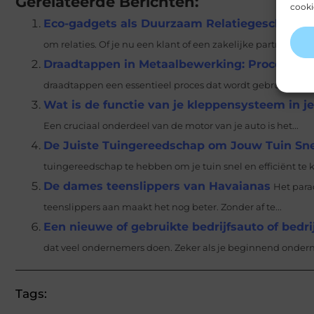
Gerelateerde Berichten:
cooki
Eco-gadgets als Duurzaam Relatiegeschenk
E
om relaties. Of je nu een klant of een zakelijke partner bent
Draadtappen in Metaalbewerking: Processen,
draadtappen een essentieel proces dat wordt gebruikt om dr
Wat is de functie van je kleppensysteem in je
Een cruciaal onderdeel van de motor van je auto is het...
De Juiste Tuingereedschap om Jouw Tuin Sn
tuingereedschap te hebben om je tuin snel en efficiënt te 
De dames teenslippers van Havaianas
Het para
teenslippers aan maakt het nog beter. Zonder af te...
Een nieuwe of gebruikte bedrijfsauto of bedr
dat veel ondernemers doen. Zeker als je beginnend onderne
Tags: