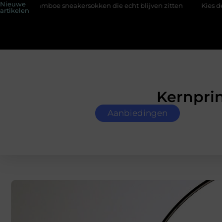
Nieuwe
neakersokken die echt blijven zitten
Kies de perfecte tussenja
artikelen
Kernprin
Aanbiedingen