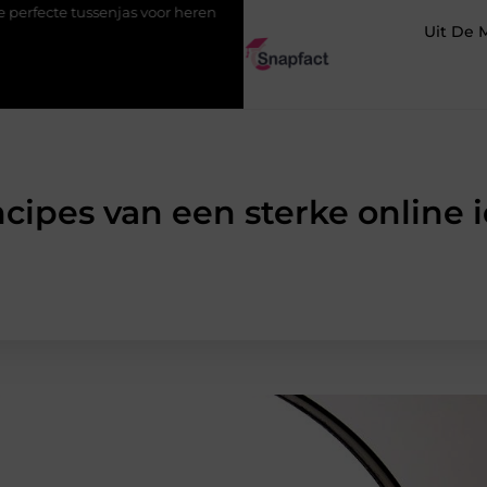
s voor heren
123theorie: Slim je theorie halen zonder eindeloos 
Uit De 
cipes van een sterke online i