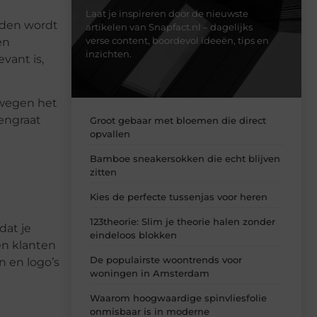
Laat je inspireren door de nieuwste
onden wordt
artikelen van Snapfact.nl – dagelijks
verse content, boordevol ideeën, tips en
en
inzichten.
vant is,
erwegen het
engraat
Groot gebaar met bloemen die direct
opvallen
Bamboe sneakersokken die echt blijven
zitten
Kies de perfecte tussenjas voor heren
123theorie: Slim je theorie halen zonder
dat je
eindeloos blokken
en klanten
De populairste woontrends voor
n en logo’s
woningen in Amsterdam
Waarom hoogwaardige spinvliesfolie
onmisbaar is in moderne