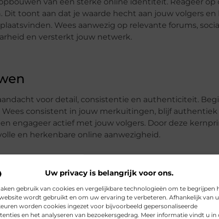
t opbouwen van een sterke online identiteit. Reageer o
 Dit toont aan dat je waarde hecht aan jouw volgers en 
laatsvinden. Wees aanwezig op relevante forums, soci
rheid en versterkt jouw netwerk.
uwen
aandacht voor detail, consistentie en authenticiteit. Be
ees consistent in jouw merkuitingen, blijf authentiek
n engageer actief met jouw volgers. Door deze kernpri
volle en herkenbare online aanwezigheid.
Uw privacy is belangrijk voor ons.
aken gebruik van cookies en vergelijkbare technologieën om te begrijpen 
Pinterest
LinkedIn
website wordt gebruikt en om uw ervaring te verbeteren. Afhankelijk van 
euren worden cookies ingezet voor bijvoorbeeld gepersonaliseerde
tenties en het analyseren van bezoekersgedrag. Meer informatie vindt u in