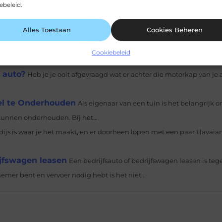
ebeleid.
co-gadgets als Duurzaam Relatiegeschenk In de moderne zakenwerel
Alles Toestaan
Cookies Beheren
, het geven van...
 Toepassingen en Voordelen
Inleiding In de wereld van met
Cookiebeleid
aad in een geboord gat te creëren. Dit precieze proces...
 auto?
Heb je je ooit afgevraagd wat er achter die motorkap van je
el te Onderhouden
Als eigenaar van een tuin is het belangrijk o
kunnen onderhouden. Bij het...
dijs is waar je het maakt, en er doorheen lopen met een paar Havai
ijfswagen leasen
Een bedrijfsauto of bedrijfswagen leasen is teg
mer bent en vervoer nodig hebt is het niet...