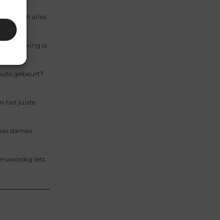
d draait alles
aalbewerking is
 auto gebeurt?
m het juiste
anas dames
enwoordig iets