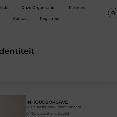
blokken
De populairste woontrends voor woningen in Amsterd
Media
Onze Organisatie
Partners
Contact
Registreer
dentiteit
INHOUDSOPGAVE
De basis: jouw domeinnaam
Consistentie is sleutel