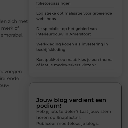
folietoepassingen
Logistieke optimalisatie voor groeiende
webshops
den zich met
w merk of
De specialist op het gebied van
interieurbouw in Amersfoort
memorabel.
Werkkleding kopen als investering in
bedrijfskleding
Kerstpakket op maat: kies je een thema
of laat je medewerkers kiezen?
 toevoegen
pirerende
jouw
Jouw blog verdient een
podium!
Heb jij iets te delen? Laat jouw stem
horen op Snapfact.nl.
Publiceer moeiteloos je blogs,