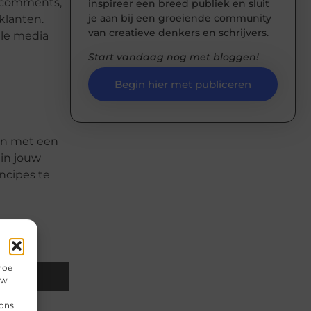
p comments,
inspireer een breed publiek en sluit
je aan bij een groeiende community
klanten.
van creatieve denkers en schrijvers.
ale media
Start vandaag nog met bloggen!
Begin hier met publiceren
gin met een
 in jouw
ncipes te
hoe
Email
uw
 ons