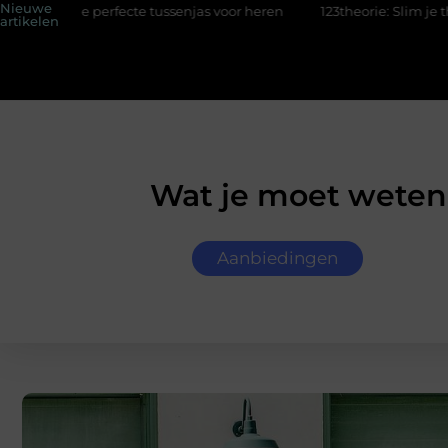
Nieuwe
rfecte tussenjas voor heren
123theorie: Slim je theorie halen zo
artikelen
Wat je moet weten
Aanbiedingen