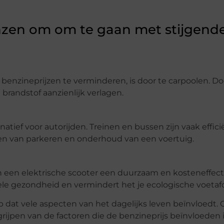
renzen om om te gaan met stijgend
nzineprijzen te verminderen, is door te carpoolen. Door
 brandstof aanzienlijk verlagen.
tief voor autorijden. Treinen en bussen zijn vaak effici
ten van parkeren en onderhoud van een voertuig.
an een elektrische scooter een duurzaam en kosteneffect
ehele gezondheid en vermindert het je ecologische voetaf
at vele aspecten van het dagelijks leven beïnvloedt. O
grijpen van de factoren die de benzineprijs beïnvloeden is