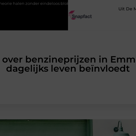
nder eindeloos blokken
De populairste woontrends voor woning
Uit De 
 over benzineprijzen in Emm
dagelijks leven beïnvloedt