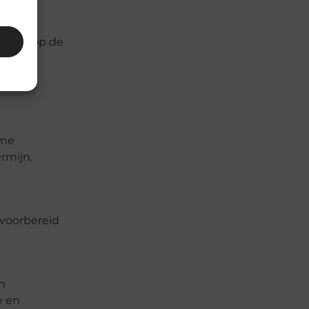
ebben op de
offen.
ame
rmijn.
 voorbereid
n
e en