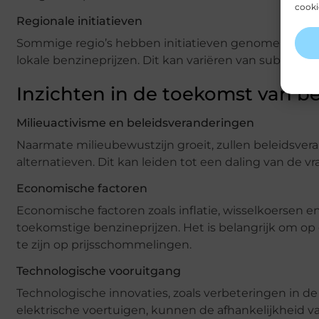
cooki
Regionale initiatieven
Sommige regio’s hebben initiatieven genomen om d
lokale benzineprijzen. Dit kan variëren van subsidies
Inzichten in de toekomst van b
Milieuactivisme en beleidsveranderingen
Naarmate milieubewustzijn groeit, zullen beleidsve
alternatieven. Dit kan leiden tot een daling van de vr
Economische factoren
Economische factoren zoals inflatie, wisselkoersen e
toekomstige benzineprijzen. Het is belangrijk om o
te zijn op prijsschommelingen.
Technologische vooruitgang
Technologische innovaties, zoals verbeteringen in d
elektrische voertuigen, kunnen de afhankelijkheid v