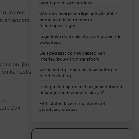
woningen in Amsterdam
rt duurzame
Waarom hoogwaardige spinvliesfolie
onmisbaar is in moderne
en en andere
folietoepassingen
Logistieke optimalisatie voor groeiende
webshops
De specialist op het gebied van
interieurbouw in Amersfoort
aanzienlijke
Werkkleding kopen als investering in
 en kan zelfs
bedrijfskleding
Kerstpakket op maat: kies je een thema
of laat je medewerkers kiezen?
eke
HPL platen kiezen maatwerk of
nten. Ook
standaardformaat