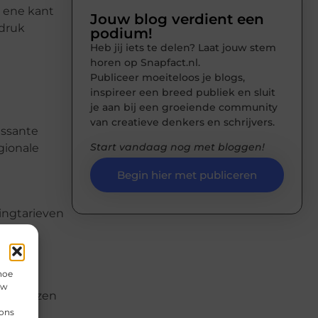
e ene kant
Jouw blog verdient een
 druk
podium!
Heb jij iets te delen? Laat jouw stem
horen op Snapfact.nl.
Publiceer moeiteloos je blogs,
inspireer een breed publiek en sluit
je aan bij een groeiende community
van creatieve denkers en schrijvers.
essante
Start vandaag nog met bloggen!
gionale
Begin hier met publiceren
ingtarieven
rme
hoe
uw
den reizen
 ons