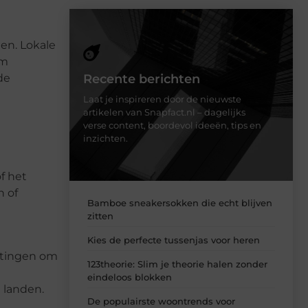
en. Lokale
om
de
Recente berichten
Laat je inspireren door de nieuwste
artikelen van Snapfact.nl – dagelijks
verse content, boordevol ideeën, tips en
inzichten.
f het
n of
Bamboe sneakersokken die echt blijven
zitten
Kies de perfecte tussenjas voor heren
astingen om
123theorie: Slim je theorie halen zonder
eindeloos blokken
 landen.
De populairste woontrends voor