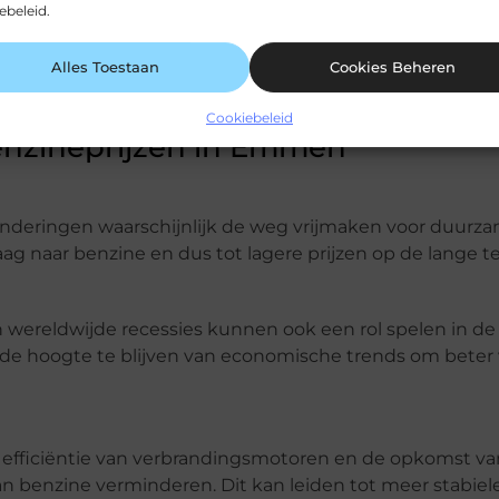
ebeleid.
uurzame brandstoffen te promoten, wat invloed kan h
Alles Toestaan
Cookies Beheren
 voor elektrische voertuigen tot kortingen op biobrandst
Cookiebeleid
enzineprijzen in Emmen
randeringen waarschijnlijk de weg vrijmaken voor duurz
aag naar benzine en dus tot lagere prijzen op de lange te
n wereldwijde recessies kunnen ook een rol spelen in de
p de hoogte te blijven van economische trends om beter
e efficiëntie van verbrandingsmotoren en de opkomst va
an benzine verminderen. Dit kan leiden tot meer stabiel