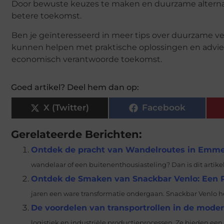
Door bewuste keuzes te maken en duurzame alterna
betere toekomst.
Ben je geïnteresseerd in meer tips over duurzame v
kunnen helpen met praktische oplossingen en advi
economisch verantwoorde toekomst.
Goed artikel? Deel hem dan op:
X (Twitter)
Facebook
Gerelateerde Berichten:
Ontdek de pracht van Wandelroutes in Emmen
wandelaar of een buitenenthousiasteling? Dan is dit artike
Ontdek de Smaken van Snackbar Venlo: Een R
jaren een ware transformatie ondergaan. Snackbar Venlo heef
De voordelen van transportrollen in de moder
logistiek en industriële productieprocessen. Ze bieden een