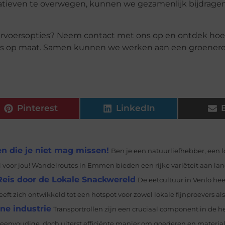
tieven te overwegen, kunnen we gezamenlijk bijdrage
ervoersopties? Neem contact met ons op en ontdek hoe 
es op maat. Samen kunnen we werken aan een groener
Pinterest
LinkedIn
 die je niet mag missen!
Ben je een natuurliefhebber, een l
l voor jou! Wandelroutes in Emmen bieden een rijke variëteit aan lan
eis door de Lokale Snackwereld
De eetcultuur in Venlo hee
t zich ontwikkeld tot een hotspot voor zowel lokale fijnproevers als.
ne industrie
Transportrollen zijn een cruciaal component in de
 eenvoudige, doch uiterst efficiënte manier om goederen en materiale