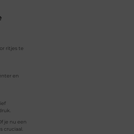
e
 ritjes te
ënter en
ief
druk.
f je nu een
 cruciaal.