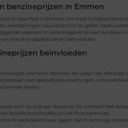
van benzineprijzen in Emmen
rland, en specifiek in Emmen, een heet hangijzer geword
en de veranderingen nauwlettend in de gaten. Maar waar
rliggende redenen? In deze blogpost duiken we diep in 
en hoe ze je dagelijks leven beïnvloeden.
zineprijzen beïnvloeden
reldwijde oliemarkt. Wanneer de vraag naar olie stijgt o
veroorzaakt door geopolitieke spanningen, natuurrampe
oducerende landen.
ciale rol in de prijs aan de pomp. De overheid heft bel
an fossiele brandstoffen en het financieren van
benzine in Nederland hoger liggen dan in sommige andere