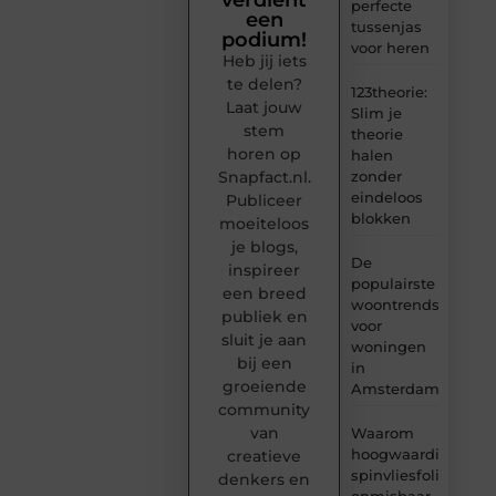
perfecte
een
tussenjas
podium!
voor heren
Heb jij iets
te delen?
123theorie:
Laat jouw
Slim je
stem
theorie
horen op
halen
Snapfact.nl.
zonder
eindeloos
Publiceer
blokken
moeiteloos
je blogs,
De
inspireer
populairste
een breed
woontrends
publiek en
voor
sluit je aan
woningen
bij een
in
groeiende
Amsterdam
community
van
Waarom
hoogwaardige
creatieve
spinvliesfolie
denkers en
onmisbaar