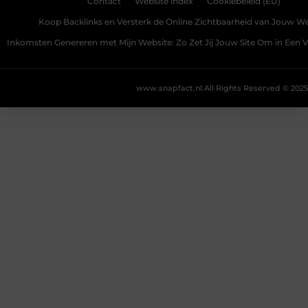
Contact
Website index
Cookiebeleid (EU)
Koop Backlinks en Versterk de Online Zichtbaarheid van Jouw We
Inkomsten Genereren met Mijn Website: Zo Zet Jij Jouw Site Om in Een
www.snapfact.nl.
All Rights Reserved © 2025