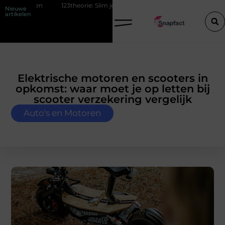
123theorie: Slim je theorie halen zonder eindeloos blokken
De popula
Nieuwe
artikelen
Elektrische motoren en scooters in
opkomst: waar moet je op letten bij
scooter verzekering vergelijk
Auto's en Motoren