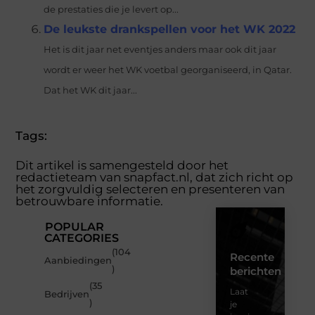
de prestaties die je levert op...
De leukste drankspellen voor het WK 2022
Het is dit jaar net eventjes anders maar ook dit jaar
wordt er weer het WK voetbal georganiseerd, in Qatar.
Dat het WK dit jaar...
Tags:
Dit artikel is samengesteld door het
redactieteam van snapfact.nl, dat zich richt op
het zorgvuldig selecteren en presenteren van
betrouwbare informatie.
POPULAR
CATEGORIES
(104
Recente
Aanbiedingen
)
berichten
(35
Laat
Bedrijven
)
je