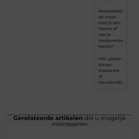
Kerstpakket
op maat:
kies je een
thema of
laat je
medewerkers
kiezen?
HPL platen
kiezen
maatwerk
of
standaardformaat
Gerelateerde artikelen
die u mogelijk
interesseren