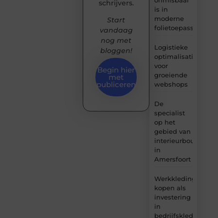
schrijvers.
is in
moderne
Start
folietoepassingen
vandaag
nog met
Logistieke
bloggen!
optimalisatie
voor
Begin hier
groeiende
met
publiceren
webshops
De
specialist
op het
gebied van
interieurbouw
in
Amersfoort
Werkkleding
kopen als
investering
in
bedrijfskleding