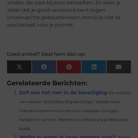
vinden die past bij jouw behoeften. Zo weet je
zeker dat je goed verzekerd bent tegen
onverwachte gebeurtenissen, terwijl je niet te
veel betaalt voor je premie.
Goed artikel? Deel hem dan op:
X
Facebook
Pinterest
LinkedIn
Email
(Twitter)
Gerelateerde Berichten:
Zelf aan het roer in de beveiliging
De vrijheid
van werken als zelfstandig beveiliger Steeds meer
mensen kiezen ervoor om hun loopbaan in eigen
handen te nemen. Werken als zelfstandig professional
biedt...
Welke tv komt in jouw dromen voor?
Welke