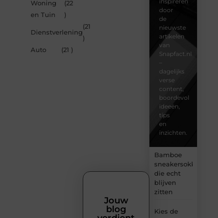
inspireren
Woning
(22
door
en Tuin
)
de
(21
nieuwste
Dienstverlening
artikelen
)
van
Auto
(21 )
Snapfact.nl
–
dagelijks
verse
content,
boordevol
ideeën,
tips
en
inzichten.
Bamboe
sneakersokken
die echt
blijven
zitten
Jouw
blog
Kies de
verdient