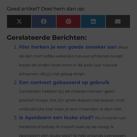
Goed artikel? Deel hem dan op:
X
Facebook
Pinterest
LinkedIn
Email
(Twitter)
Gerelateerde Berichten:
Hier herken je een goede sneaker aan
Waar
de één met liefde wekelijks nieuwe schoenen koopt,
koopt de ander liever eens in de paar jaar nieuwe
schoenen. Als jij niet graag shopt...
Een contract gebaseerd op gebruik
Contracten hebben bij de meeste mensen geen
positief imago: het zijn grote stapels met papier, met
onduidelijke taal waar je voor maanden al dan niet...
Is Apeldoorn een leuke stad?
Als inwoner van
Nederland betrap ik mezelf vaak op de vraag: Is
Apeldoorn een leuke stad? Ik heb onlangs overwogen