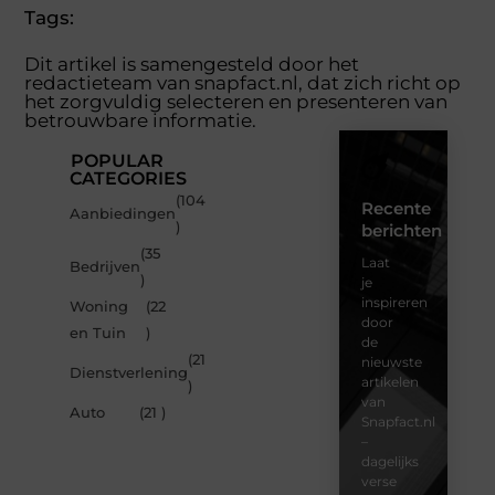
Tags:
Dit artikel is samengesteld door het
redactieteam van snapfact.nl, dat zich richt op
het zorgvuldig selecteren en presenteren van
betrouwbare informatie.
POPULAR
CATEGORIES
(104
Recente
Aanbiedingen
)
berichten
(35
Laat
Bedrijven
)
je
inspireren
Woning
(22
door
en Tuin
)
de
(21
nieuwste
Dienstverlening
artikelen
)
van
Auto
(21 )
Snapfact.nl
–
dagelijks
verse