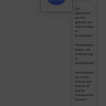
De
specialist
op het
gebied van
interieurbouw
in
Amersfoort
Werkkleding
kopen als
investering
in
bedrijfskleding
Kerstpakket
op maat:
kies je een
thema of
laat je
medewerkers
kiezen?