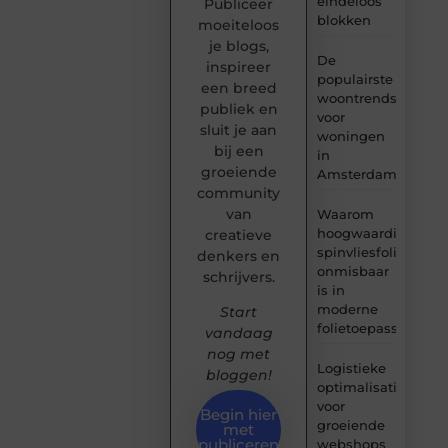
eindeloos
Publiceer
blokken
moeiteloos
je blogs,
De
inspireer
populairste
een breed
woontrends
publiek en
voor
sluit je aan
woningen
bij een
in
groeiende
Amsterdam
community
van
Waarom
hoogwaardige
creatieve
spinvliesfolie
denkers en
onmisbaar
schrijvers.
is in
moderne
Start
folietoepassingen
vandaag
nog met
Logistieke
bloggen!
optimalisatie
voor
Begin hier
groeiende
met
publiceren
webshops