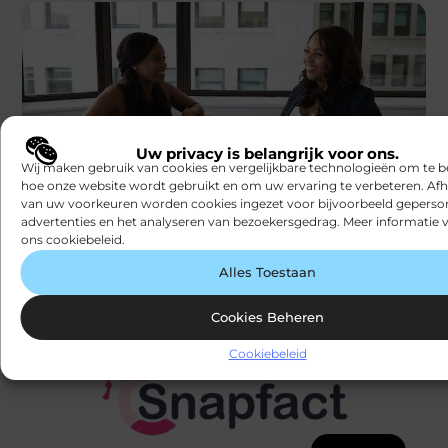
BEDRIJVEN
Uw privacy is belangrijk voor ons.
Je VOG aanvragen
Wij maken gebruik van cookies en vergelijkbare technologieën om te b
Sommige functies in Nederland vragen verplicht om
hoe onze website wordt gebruikt en om uw ervaring te verbeteren. Afh
een VOG. VOG is een afkorting voor verklaring omtrent
van uw voorkeuren worden cookies ingezet voor bijvoorbeeld geperson
het gedrag. In deze
advertenties en het analyseren van bezoekersgedrag. Meer informatie v
Snapfact
ons cookiebeleid.
Alles Toestaan
Cookies Beheren
Cookiebeleid