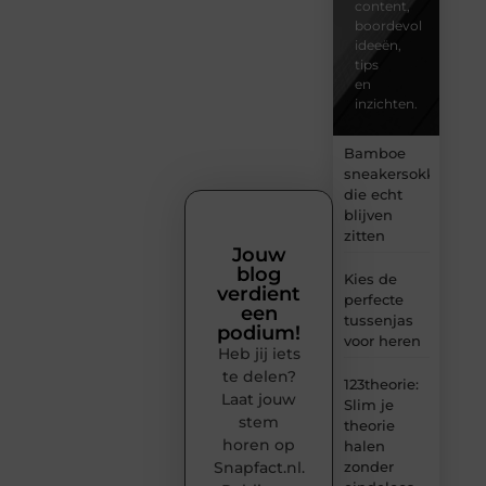
content,
boordevol
ideeën,
tips
en
inzichten.
Bamboe
sneakersokken
die echt
blijven
zitten
Jouw
blog
Kies de
verdient
perfecte
een
tussenjas
podium!
voor heren
Heb jij iets
te delen?
123theorie:
Laat jouw
Slim je
stem
theorie
horen op
halen
Snapfact.nl.
zonder