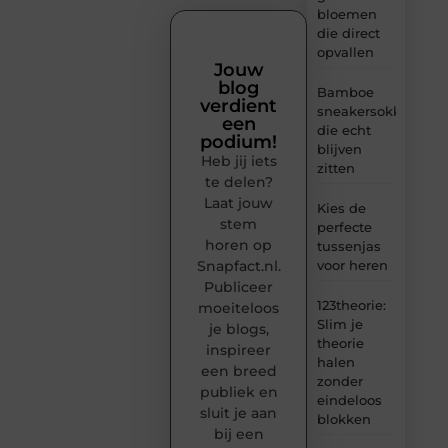
bloemen
die direct
opvallen
Jouw
blog
Bamboe
verdient
sneakersokken
een
die echt
podium!
blijven
Heb jij iets
zitten
te delen?
Laat jouw
Kies de
stem
perfecte
horen op
tussenjas
Snapfact.nl.
voor heren
Publiceer
123theorie:
moeiteloos
Slim je
je blogs,
theorie
inspireer
halen
een breed
zonder
publiek en
eindeloos
sluit je aan
blokken
bij een