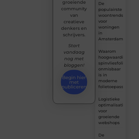
groeiende
De
community
populairste
van
woontrends
voor
creatieve
woningen
denkers en
in
schrijvers.
Amsterdam
Start
Waarom
vandaag
hoogwaardige
nog met
spinvliesfolie
bloggen!
onmisbaar
is in
Begin hier
moderne
met
publiceren
folietoepassingen
Logistieke
optimalisatie
voor
groeiende
webshops
De