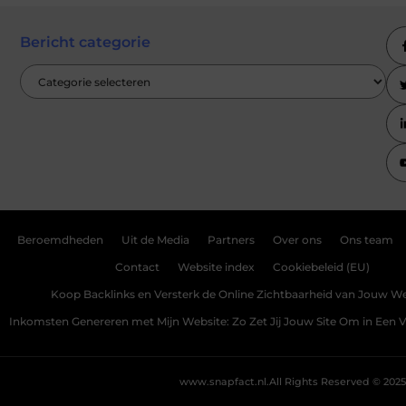
Bericht categorie
Beroemdheden
Uit de Media
Partners
Over ons
Ons team
Contact
Website index
Cookiebeleid (EU)
Koop Backlinks en Versterk de Online Zichtbaarheid van Jouw We
Inkomsten Genereren met Mijn Website: Zo Zet Jij Jouw Site Om in Een
www.snapfact.nl.
All Rights Reserved © 2025