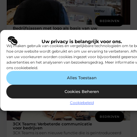
BEDRIJVEN
Bedrijfsjassen met logo als basis van uw
bedrijfsvoering
Heeft u medewerkers die voor hun werkzaamheden
Uw privacy is belangrijk voor ons.
vaak in de buitenlucht zijn? Het hebben van een goede
Wij maken gebruik van cookies en vergelijkbare technologieën om te b
jas is dan
hoe onze website wordt gebruikt en om uw ervaring te verbeteren. Afh
Snapfact
van uw voorkeuren worden cookies ingezet voor bijvoorbeeld geperson
advertenties en het analyseren van bezoekersgedrag. Meer informatie v
ons cookiebeleid.
Alles Toestaan
Cookies Beheren
Cookiebeleid
BEDRIJVEN
3CX Teams: Verbeterde communicatie
voor bedrijven
3CX Teams is een nieuwe functie die is geïntroduceerd