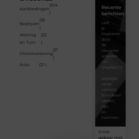
(104
Recente
Aanbiedingen
)
berichten
(35
Laat
Bedrijven
)
je
inspireren
Woning
(22
door
en Tuin
)
de
(21
nieuwste
Dienstverlening
artikelen
)
van
Auto
(21 )
Snapfact.nl
–
dagelijks
verse
content,
boordevol
ideeën,
tips
en
inzichten.
Groot
gebaar met