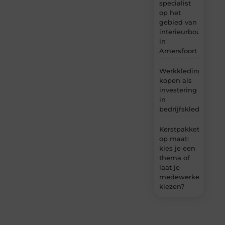
specialist
op het
gebied van
interieurbouw
in
Amersfoort
Werkkleding
kopen als
investering
in
bedrijfskleding
Kerstpakket
op maat:
kies je een
thema of
laat je
medewerkers
kiezen?