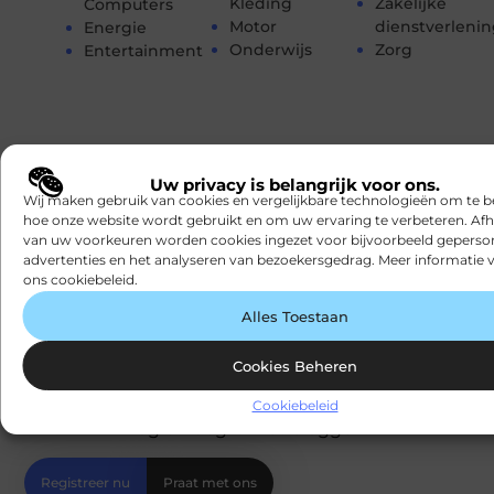
Kleding
Zakelijke
Computers
Motor
dienstverleni
Energie
Onderwijs
Zorg
Entertainment
Uw privacy is belangrijk voor ons.
Wij maken gebruik van cookies en vergelijkbare technologieën om te b
hoe onze website wordt gebruikt en om uw ervaring te verbeteren. Afh
van uw voorkeuren worden cookies ingezet voor bijvoorbeeld geperson
Registreer nu en word deel van
ons
advertenties en het analyseren van bezoekersgedrag. Meer informatie v
platform!
ons cookiebeleid.
Ben jij een gepassioneerde schrijver of een
Alles Toestaan
nieuwsgierige lezer? Sluit je aan bij ons
blogplatform en deel jouw verhalen, ontdek
Cookies Beheren
inspirerende blogs en bouw mee aan een
levendige community. Registreer vandaag
Cookiebeleid
nog en begin met bloggen.
Registreer nu
Praat met ons