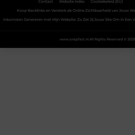
Contact
Website index
Cookiebeleid (EU)
Koop Backlinks en Versterk de Online Zichtbaarheid van Jouw We
Inkomsten Genereren met Mijn Website: Zo Zet Jij Jouw Site Om in Een
www.snapfact.nl.
All Rights Reserved © 2025