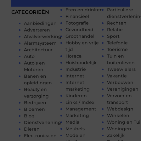
Eten en drinken
Particuliere
CATEGORIEËN
Financieel
dienstverleni
Fotografie
Rechten
Aanbiedingen
Gezondheid
Relatie
Adverteren
Groothandel
Sport
Afvalverwerking
Hobby en vrije
Telefonie
Alarmsysteem
tijd
Toerisme
Architectuur
Horeca
Tuin en
Auto
Huishoudelijk
buitenleven
Auto's en
Industrie
Tweewielers
Motoren
Internet
Vakantie
Banen en
Internet
Verbouwen
opleidingen
marketing
Verenigingen
Beauty en
Kinderen
Vervoer en
verzorging
Links / Index
transport
Bedrijven
Management
Webdesign
Bloemen
Marketing
Winkelen
Blog
Media
Woning en Tui
Dienstverlening
Meubels
Woningen
Dieren
Mode en
Zakelijk
Electronica en