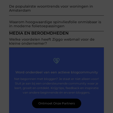
De populairste woontrends voor woningen in
Amsterdam
Waarom hoogwaardige spinvliesfolie onmisbaar is
in moderne folietoepassingen
MEDIA EN BEROEMDHEDEN
Welke voordelen heeft Ziggo webmail voor de
kleine ondernemer?
Word onderdeel van een actieve blogcommunity
Net begonnen met bloggen? Je staat er niet alleen voor!
Sluit je aan bij een ondersteunende community waar je
leert, groeit en ontdekt. Krijg tips, feedback en inspiratie
van andere beginnende én ervaren bloggers.
Ontmoet Onze Partners