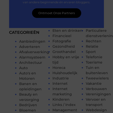
van andere beginnende én ervaren bloggers.
Ontmoet Onze Partners
Eten en drinken
Particuliere
CATEGORIEËN
Financieel
dienstverleni
Fotografie
Rechten
Aanbiedingen
Gezondheid
Relatie
Adverteren
Groothandel
Sport
Afvalverwerking
Hobby en vrije
Telefonie
Alarmsysteem
tijd
Toerisme
Architectuur
Horeca
Tuin en
Auto
Huishoudelijk
buitenleven
Auto's en
Industrie
Tweewielers
Motoren
Internet
Vakantie
Banen en
Internet
Verbouwen
opleidingen
marketing
Verenigingen
Beauty en
Kinderen
Vervoer en
verzorging
Links / Index
transport
Bedrijven
Management
Webdesign
Bloemen