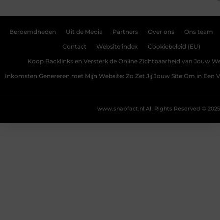
Beroemdheden
Uit de Media
Partners
Over ons
Ons team
Contact
Website index
Cookiebeleid (EU)
Koop Backlinks en Versterk de Online Zichtbaarheid van Jouw We
Inkomsten Genereren met Mijn Website: Zo Zet Jij Jouw Site Om in Een
www.snapfact.nl.
All Rights Reserved © 2025