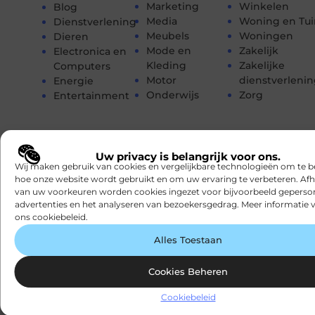
Marketing
Winkelen
Blog
Media
Woning en Tui
Dienstverlening
Meubels
Woningen
Dieren
Mode en
Zakelijk
Electronica en
Kleding
Zakelijke
Computers
Motor
dienstverleni
Energie
Onderwijs
Zorg
Entertainment
Uw privacy is belangrijk voor ons.
Wij maken gebruik van cookies en vergelijkbare technologieën om te b
hoe onze website wordt gebruikt en om uw ervaring te verbeteren. Afh
van uw voorkeuren worden cookies ingezet voor bijvoorbeeld geperson
advertenties en het analyseren van bezoekersgedrag. Meer informatie v
ons cookiebeleid.
Registreer nu en word deel van
ons
platform!
Alles Toestaan
Ben jij een gepassioneerde schrijver of een
nieuwsgierige lezer? Sluit je aan bij ons
Cookies Beheren
blogplatform en deel jouw verhalen, ontdek
Cookiebeleid
inspirerende blogs en bouw mee aan een