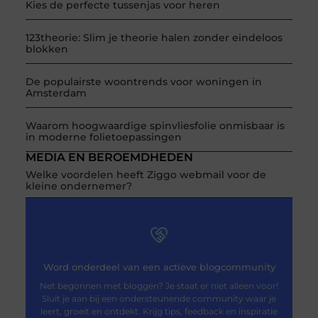
Kies de perfecte tussenjas voor heren
123theorie: Slim je theorie halen zonder eindeloos
blokken
De populairste woontrends voor woningen in
Amsterdam
Waarom hoogwaardige spinvliesfolie onmisbaar is
in moderne folietoepassingen
MEDIA EN BEROEMDHEDEN
Welke voordelen heeft Ziggo webmail voor de
kleine ondernemer?
Word onderdeel van een actieve blogcommunity
Net begonnen met bloggen? Je staat er niet alleen voor!
Sluit je aan bij een ondersteunende community waar je
leert, groeit en ontdekt. Krijg tips, feedback en inspiratie