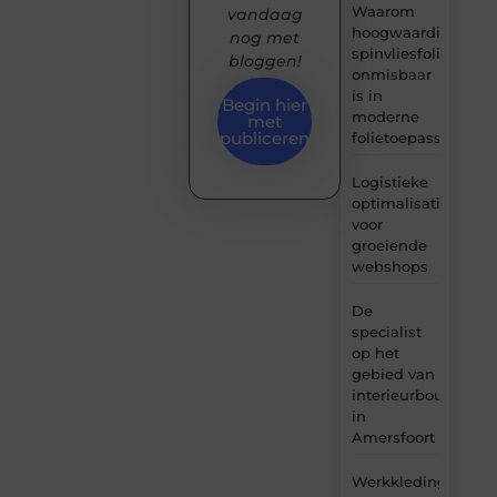
Waarom
vandaag
hoogwaardige
nog met
spinvliesfolie
bloggen!
onmisbaar
is in
Begin hier
moderne
met
publiceren
folietoepassingen
Logistieke
optimalisatie
voor
groeiende
webshops
De
specialist
op het
gebied van
interieurbouw
in
Amersfoort
Werkkleding