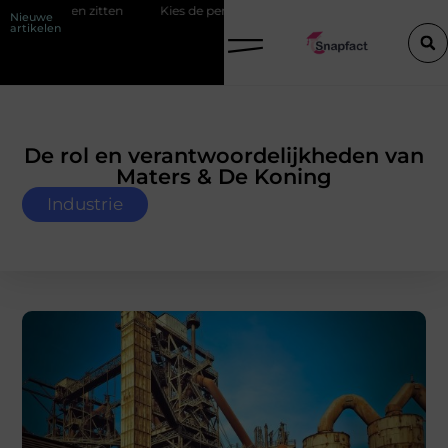
en zitten
Kies de perfecte tussenjas voor heren
123theorie: Slim
Nieuwe
artikelen
De rol en verantwoordelijkheden van
Maters & De Koning
Industrie