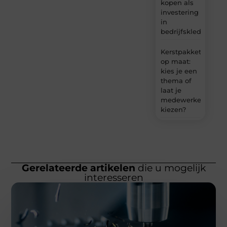
kopen als
investering
in
bedrijfskleding
Kerstpakket
op maat:
kies je een
thema of
laat je
medewerkers
kiezen?
Gerelateerde artikelen
die u mogelijk
interesseren