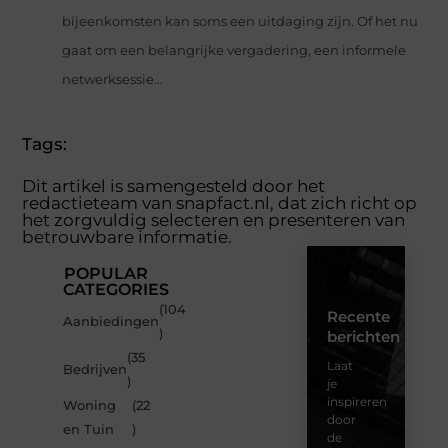
bijeenkomsten kan soms een uitdaging zijn. Of het nu
gaat om een belangrijke vergadering, een informele
netwerksessie...
Tags:
Dit artikel is samengesteld door het
redactieteam van snapfact.nl, dat zich richt op
het zorgvuldig selecteren en presenteren van
betrouwbare informatie.
POPULAR
CATEGORIES
(104
Recente
Aanbiedingen
)
berichten
(35
Laat
Bedrijven
)
je
inspireren
Woning
(22
door
en Tuin
)
de