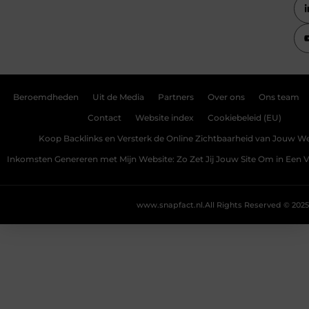
Beroemdheden
Uit de Media
Partners
Over ons
Ons team
Contact
Website index
Cookiebeleid (EU)
Koop Backlinks en Versterk de Online Zichtbaarheid van Jouw We
Inkomsten Genereren met Mijn Website: Zo Zet Jij Jouw Site Om in Een
www.snapfact.nl.
All Rights Reserved © 2025