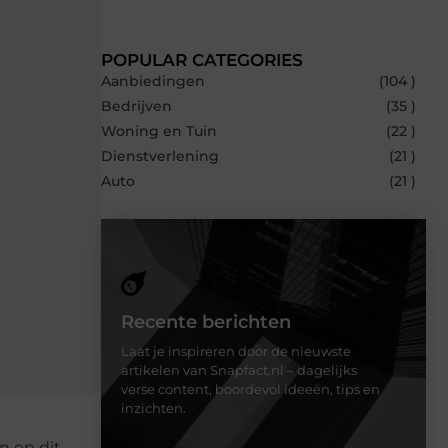
POPULAR CATEGORIES
Aanbiedingen
(104 )
Bedrijven
(35 )
Woning en Tuin
(22 )
Dienstverlening
(21 )
Auto
(21 )
Recente berichten
Laat je inspireren door de nieuwste
artikelen van Snapfact.nl – dagelijks
verse content, boordevol ideeën, tips en
inzichten.
n op dit