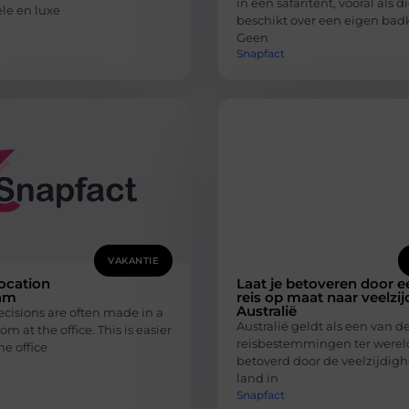
in een safaritent, vooral als d
le en luxe
beschikt over een eigen bad
Geen
Snapfact
VAKANTIE
ocation
Laat je betoveren door e
am
reis op maat naar veelzij
Australië
cisions are often made in a
Australië geldt als een van d
m at the office. This is easier
reisbestemmingen ter wereld
he office
betoverd door de veelzijdigh
land in
Snapfact