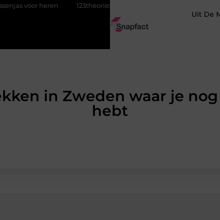
heren
123theorie: Slim je theorie halen zonder eindeloos blokken
Uit De 
lekken in Zweden waar je nog
hebt