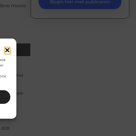
Begin hier met publiceren
ndere mooie
Email
hoe
uw
elen van het
 ons
 hedendaagse
n te...
lijken te
e B2B