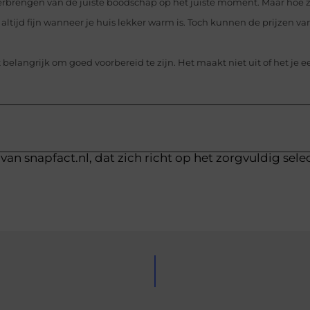
rbrengen van de juiste boodschap op het juiste moment. Maar hoe zo
k altijd fijn wanneer je huis lekker warm is. Toch kunnen de prijzen va
belangrijk om goed voorbereid te zijn. Het maakt niet uit of het je ee
van snapfact.nl, dat zich richt op het zorgvuldig sele