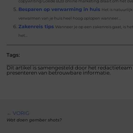
copywriting Goede B2B online marketing draait om het ove
Besparen op verwarming in huis
Het is natuurlij
verwarmen van je huis heel hoog oplopen wanneer...
Zakenreis tips
Wanneer je op een zakenreis gaat, is het 
het...
Tags:
Dit artikel is samengesteld door het redactieteam 
presenteren van betrouwbare informatie.
← VORIG
Wat doen gember shots?