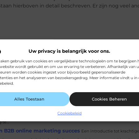
aan hierboven in detail beschreven. Er zijn nog veel a
Pinterest
LinkedIn
Uw privacy is belangrijk voor ons.
aken gebruik van cookies en vergelijkbare technologieën om te begrijpen 
website wordt gebruikt en om uw ervaring te verbeteren. Afhankelijk van 
euren worden cookies ingezet voor bijvoorbeeld gepersonaliseerde
jdig en bieden veel functies die gebruikers aanspreken. Enkele voord
tenties en het analyseren van bezoekersgedrag. Meer informatie vindt u in
ebeleid.
anaf...
ne industrie
Transportrollen zijn een cruciaal component in de
Alles Toestaan
Cookies Beheren
 eenvoudige, doch uiterst efficiënte manier om goederen en materiale
In de drukke wereld van vandaag, waar stress en hectiek de overhand 
Cookiebeleid
te...
an B2B online marketing succes
Een introductie tot krachtig