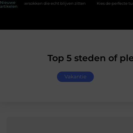
Nieuwe
okken die echt blijven zitten
Kies de perfecte tussenjas voor 
artikelen
Top 5 steden of p
Vakantie