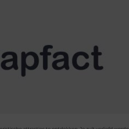
istische attracties te ontdekken. Je zult verliefd worde