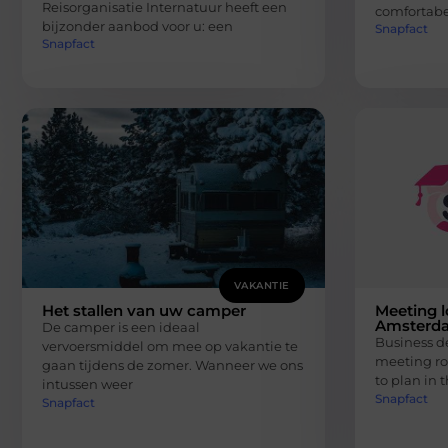
Reisorganisatie Internatuur heeft een
comfortabe
bijzonder aanbod voor u: een
Snapfact
Snapfact
VAKANTIE
Het stallen van uw camper
Meeting l
Amsterd
De camper is een ideaal
Business de
vervoersmiddel om mee op vakantie te
meeting roo
gaan tijdens de zomer. Wanneer we ons
to plan in t
intussen weer
Snapfact
Snapfact