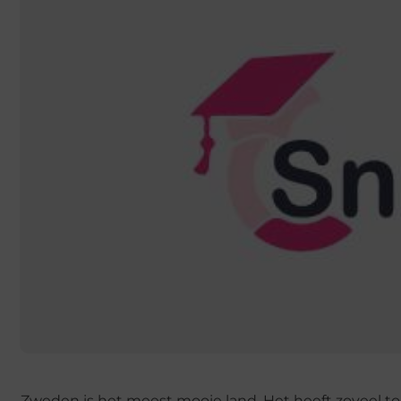
Zweden is het meest mooie land. Het heeft zoveel toer