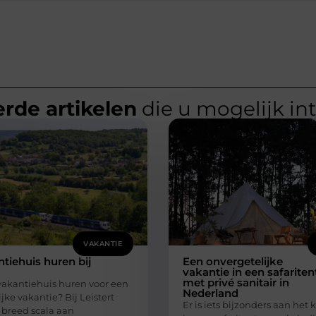
rde artikelen
die u mogelijk in
VAKANTIE
tiehuis huren bij
Een onvergetelijke
vakantie in een safariten
met privé sanitair in
 vakantiehuis huren voor een
Nederland
jke vakantie? Bij Leistert
Er is iets bijzonders aan he
 breed scala aan