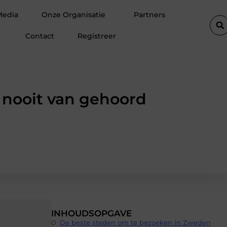
De populairste woontrends voor woningen in Amsterdam
Media
Onze Organisatie
Partners
Contact
Registreer
 nooit van gehoord
INHOUDSOPGAVE
De beste steden om te bezoeken in Zweden