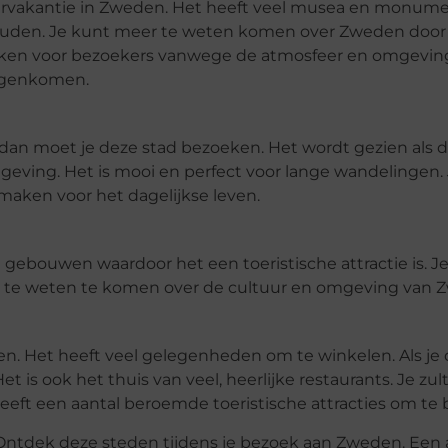
mervakantie in Zweden. Het heeft veel musea en monum
ouden. Je kunt meer te weten komen over Zweden door
ekken voor bezoekers vanwege de atmosfeer en omgeving
tegenkomen.
e, dan moet je deze stad bezoeken. Het wordt gezien als 
ving. Het is mooi en perfect voor lange wandelingen. 
 maken voor het dagelijkse leven.
he gebouwen waardoor het een toeristische attractie is. J
r te weten te komen over de cultuur en omgeving van 
n. Het heeft veel gelegenheden om te winkelen. Als je 
 is ook het thuis van veel, heerlijke restaurants. Je zul
eeft een aantal beroemde toeristische attracties om te
 Ontdek deze steden tijdens je bezoek aan Zweden. Een 