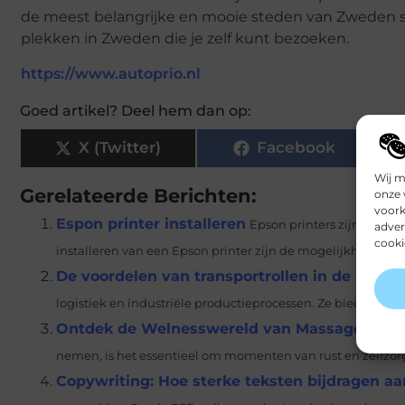
de meest belangrijke en mooie steden van Zweden st
plekken in Zweden die je zelf kunt bezoeken.
https://www.autoprio.nl
Goed artikel? Deel hem dan op:
X (Twitter)
Facebook
Wij m
Gerelateerde Berichten:
onze 
voork
Espon printer installeren
Epson printers zijn veelzi
adver
cooki
installeren van een Epson printer zijn de mogelijkheid om v
De voordelen van transportrollen in de moder
logistiek en industriële productieprocessen. Ze bieden een
Ontdek de Welnesswereld van Massage Ede
nemen, is het essentieel om momenten van rust en zelfzorg 
Copywriting: Hoe sterke teksten bijdragen a