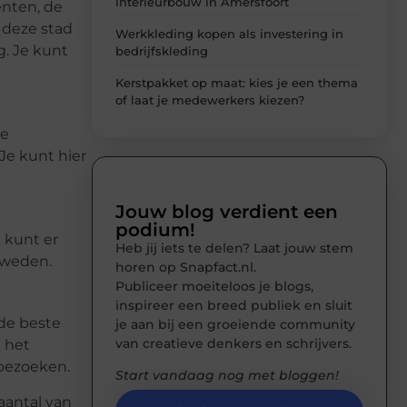
interieurbouw in Amersfoort
enten, de
 deze stad
Werkkleding kopen als investering in
. Je kunt
bedrijfskleding
Kerstpakket op maat: kies je een thema
of laat je medewerkers kiezen?
de
Je kunt hier
Jouw blog verdient een
podium!
e kunt er
Heb jij iets te delen? Laat jouw stem
Zweden.
horen op Snapfact.nl.
Publiceer moeiteloos je blogs,
inspireer een breed publiek en sluit
de beste
je aan bij een groeiende community
van creatieve denkers en schrijvers.
t het
 bezoeken.
Start vandaag nog met bloggen!
aantal van