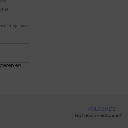
rg...
n het
rste tripje naar
cteren en
VOLGENDE →
Wat doet melatonine?