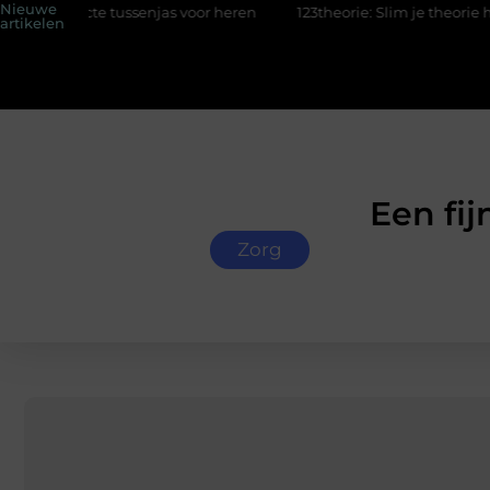
Nieuwe
te tussenjas voor heren
123theorie: Slim je theorie halen zonder
artikelen
Een fi
Zorg