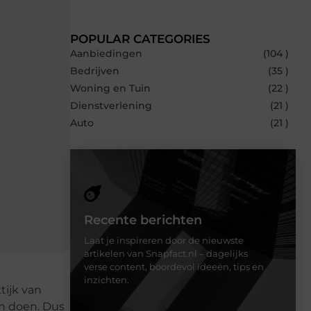
POPULAR CATEGORIES
Aanbiedingen
(104 )
Bedrijven
(35 )
Woning en Tuin
(22 )
Dienstverlening
(21 )
Auto
(21 )
Recente berichten
Laat je inspireren door de nieuwste
artikelen van Snapfact.nl – dagelijks
verse content, boordevol ideeën, tips en
inzichten.
tijk van
n doen. Dus