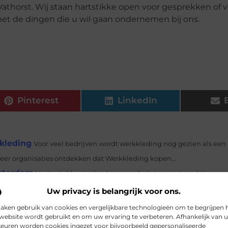
athorst. Wij staan hartstikke open voor gesprekken of v
n met de dingen die u wil gaan ondernemen bij ons.
Pinterest
LinkedIn
skleding
Voor veel bedrijven wordt werkkleding nog gezien als een
meer organisaties ontdekken dat Werkkleding kopen...
msterdam
Uw textiel kunt u heel eenvoudig laten reinigen bij uw wa
 uiteenlopende soorten textiel het...
Uw privacy is belangrijk voor ons.
n Soest
Schoonheidssalon Soest zorgt ervoor dat je volledig tot ru
aken gebruik van cookies en vergelijkbare technologieën om te begrijpen 
website wordt gebruikt en om uw ervaring te verbeteren. Afhankelijk van 
or de ontspanning van...
euren worden cookies ingezet voor bijvoorbeeld gepersonaliseerde