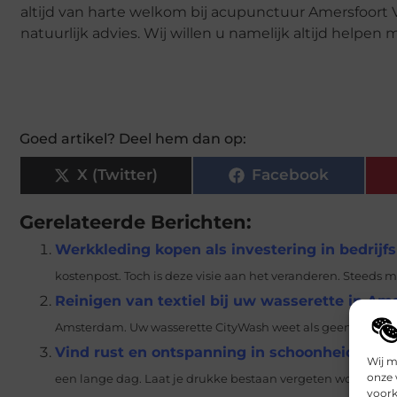
altijd van harte welkom bij acupunctuur Amersfoort V
natuurlijk advies. Wij willen u namelijk altijd helpe
Goed artikel? Deel hem dan op:
X (Twitter)
Facebook
Gerelateerde Berichten:
Werkkleding kopen als investering in bedrijf
kostenpost. Toch is deze visie aan het veranderen. Steeds 
Reinigen van textiel bij uw wasserette in A
Amsterdam. Uw wasserette CityWash weet als geen ander hoe
Vind rust en ontspanning in schoonheidssalo
Wij m
onze 
een lange dag. Laat je drukke bestaan vergeten worden do
voork