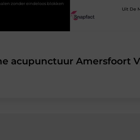
 eindeloos blokken
De populairste woontrends voor woningen 
Uit De 
jne acupunctuur Amersfoort V