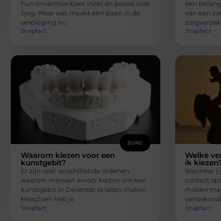
hun onvermoeibare inzet en passie voor
een belangr
zorg. Maar wat maakt een baan in de
van een zo
verpleging nu
zorgverzek
Snapfact
Snapfact
ZORG
Waarom kiezen voor een
Welke ve
kunstgebit?
ik kiezen
Er zijn veel verschillende redenen
Wanneer jij
waarom mensen ervoor kiezen om een
contact op
kunstgebit in Deventer te laten maken.
maken met 
Misschien heb je
verloskund
Snapfact
Snapfact