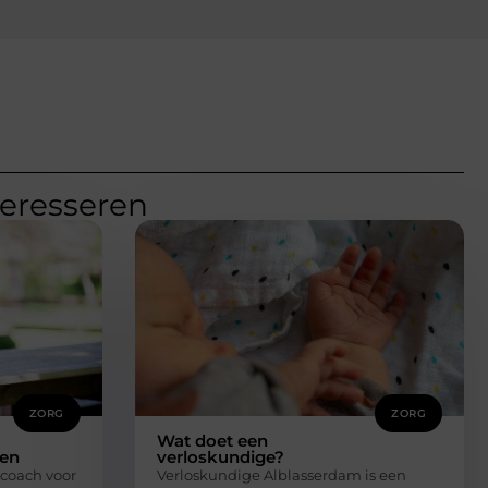
teresseren
ZORG
ZORG
Wat doet een
ren
verloskundige?
coach voor
Verloskundige Alblasserdam is een