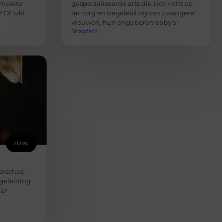
 moeite
gespecialiseerde arts die zich richt op
 Of lukt
de zorg en begeleiding van zwangere
vrouwen, hun ongeboren baby’s
Snapfact
ZORG
gerschap
egeleiding
aar