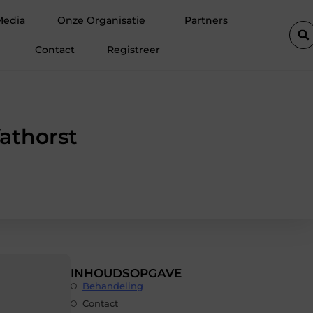
in Amsterdam
Waarom hoogwaardige spinvliesfolie onmisbaar is
Media
Onze Organisatie
Partners
Contact
Registreer
athorst
INHOUDSOPGAVE
Behandeling
Contact