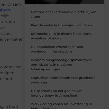
 je lichaam
foort
Bamboe sneakersokken die echt blijven
lijft
zitten
t kunnen
Kies de perfecte tussenjas voor heren
 en
unctuur
123theorie: Slim je theorie halen zonder
eindeloos blokken
eer te maken
De populairste woontrends voor
woningen in Amsterdam
Waarom hoogwaardige spinvliesfolie
onmisbaar is in moderne
 Zo komt het
folietoepassingen
rhelpen.
Logistieke optimalisatie voor groeiende
rsfoort
webshops
De specialist op het gebied van
interieurbouw in Amersfoort
Werkkleding kopen als investering in
og, u bent
bedrijfskleding