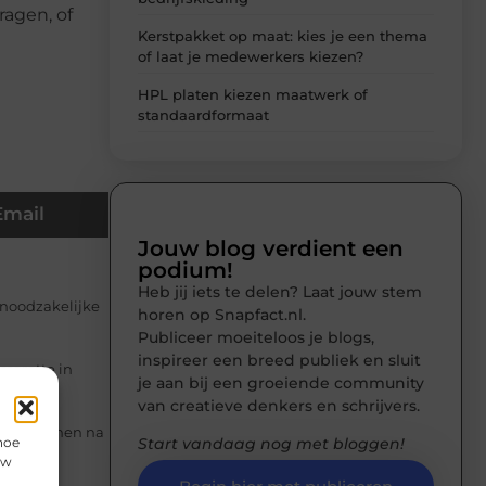
ragen, of
Kerstpakket op maat: kies je een thema
of laat je medewerkers kiezen?
HPL platen kiezen maatwerk of
standaardformaat
Email
Jouw blog verdient een
podium!
Heb jij iets te delen? Laat jouw stem
 noodzakelijke
horen op Snapfact.nl.
Publiceer moeiteloos je blogs,
inspireer een breed publiek en sluit
sserette in
je aan bij een groeiende community
van creatieve denkers en schrijvers.
st kan komen na
hoe
Start vandaag nog met bloggen!
uw