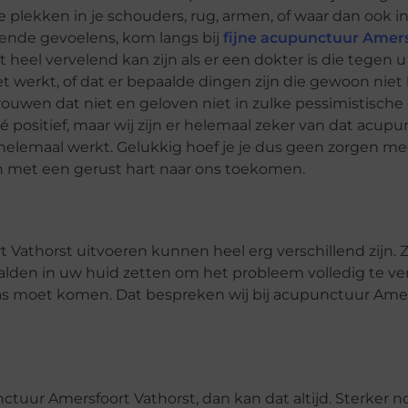
 plekken in je schouders, rug, armen, of waar dan ook in
lende gevoelens, kom langs bij
fijne acupunctuur Amers
eel vervelend kan zijn als er een dokter is die tegen u b
werkt, of dat er bepaalde dingen zijn die gewoon nie
rouwen dat niet en geloven niet in zulke pessimistische
té positief, maar wij zijn er helemaal zeker van dat acup
s helemaal werkt. Gelukkig hoef je je dus geen zorgen m
n met een gerust hart naar ons toekomen.
 Vathorst uitvoeren kunnen heel erg verschillend zijn.
aalden in uw huid zetten om het probleem volledig te ve
 pas moet komen. Dat bespreken wij bij acupunctuur Ame
uur Amersfoort Vathorst, dan kan dat altijd. Sterker n