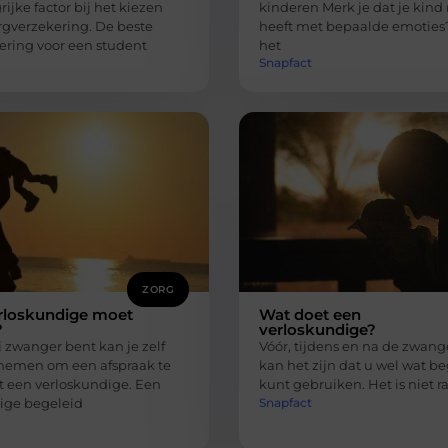
ijke factor bij het kiezen
kinderen Merk je dat je kind
rgverzekering. De beste
heeft met bepaalde emoties?
ering voor een student
het
Snapfact
ZORG
rloskundige moet
Wat doet een
?
verloskundige?
 zwanger bent kan je zelf
Vóór, tijdens en na de zwan
nemen om een afspraak te
kan het zijn dat u wel wat b
een verloskundige. Een
kunt gebruiken. Het is niet r
Snapfact
ige begeleid