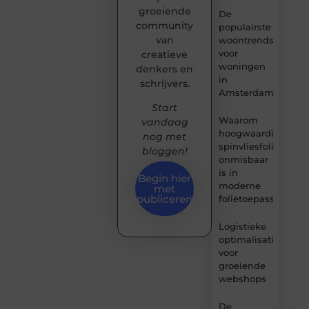
groeiende
De
community
populairste
van
woontrends
voor
creatieve
woningen
denkers en
in
schrijvers.
Amsterdam
Start
Waarom
vandaag
hoogwaardige
nog met
spinvliesfolie
bloggen!
onmisbaar
is in
Begin hier
moderne
met
publiceren
folietoepassingen
Logistieke
optimalisatie
voor
groeiende
webshops
De