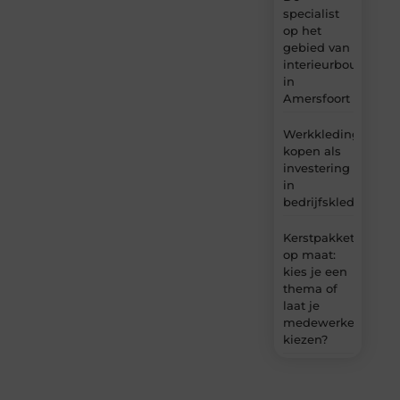
specialist
op het
gebied van
interieurbouw
in
Amersfoort
Werkkleding
kopen als
investering
in
bedrijfskleding
Kerstpakket
op maat:
kies je een
thema of
laat je
medewerkers
kiezen?