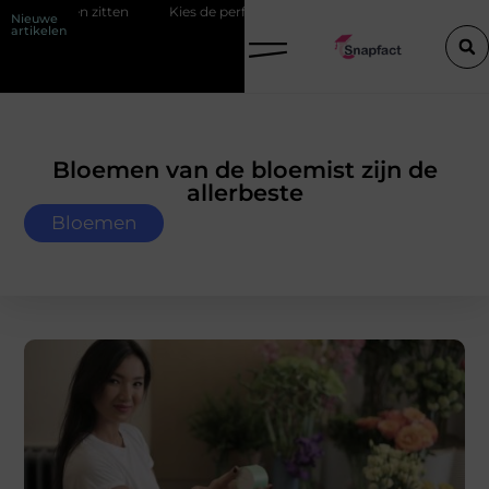
jven zitten
Kies de perfecte tussenjas voor heren
123theorie: Sl
Nieuwe
artikelen
Bloemen van de bloemist zijn de
allerbeste
Bloemen