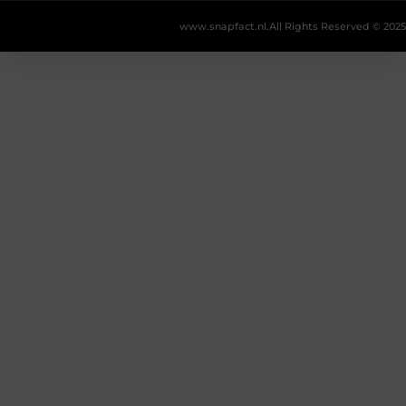
www.snapfact.nl.
All Rights Reserved © 2025