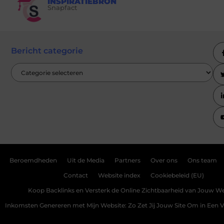
INSPIRATIEBRON
Snapfact
Bericht categorie
Beroemdheden
Uit de Media
Partners
Over ons
Ons team
Contact
Website index
Cookiebeleid (EU)
Koop Backlinks en Versterk de Online Zichtbaarheid van Jouw We
Inkomsten Genereren met Mijn Website: Zo Zet Jij Jouw Site Om in Een