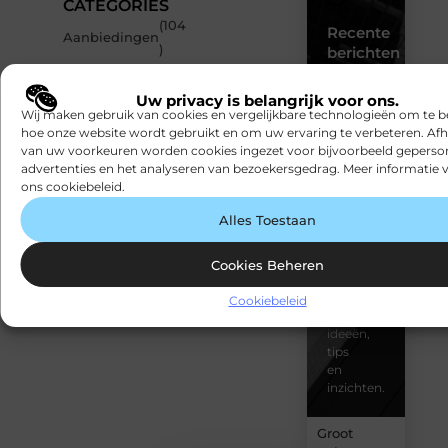
CATEGORIES
(104
Recente
Aanbiedingen
)
berichten
(35
Laat
Bedrijven
)
Uw privacy is belangrijk voor ons.
je
Wij maken gebruik van cookies en vergelijkbare technologieën om te b
inspireren
Woning
(22
hoe onze website wordt gebruikt en om uw ervaring te verbeteren. Afh
door
en Tuin
)
van uw voorkeuren worden cookies ingezet voor bijvoorbeeld geperson
de
advertenties en het analyseren van bezoekersgedrag. Meer informatie v
(21
nieuwste
Dienstverlening
ons cookiebeleid.
artikelen
)
van
Auto
(21 )
Alles Toestaan
Snapfact.nl
–
dagelijks
Cookies Beheren
verse
content,
Cookiebeleid
boordevol
ideeën,
tips
en
inzichten.
Groot