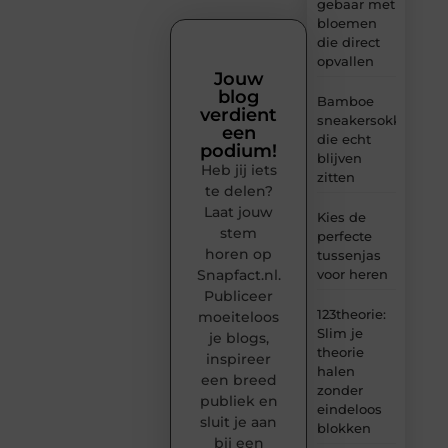
gebaar met
bloemen
die direct
opvallen
Jouw
blog
Bamboe
verdient
sneakersokken
een
die echt
podium!
blijven
Heb jij iets
zitten
te delen?
Laat jouw
Kies de
stem
perfecte
horen op
tussenjas
Snapfact.nl.
voor heren
Publiceer
123theorie:
moeiteloos
Slim je
je blogs,
theorie
inspireer
halen
een breed
zonder
publiek en
eindeloos
sluit je aan
blokken
bij een