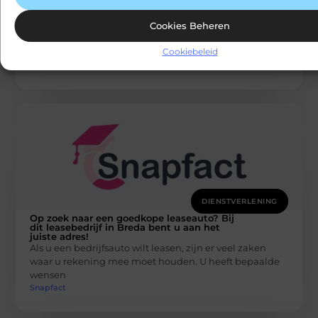
Melatonine is een hormoon, dat van nature ook door
het lichaam wordt aangemaakt. Het wordt gedurende
Cookies Beheren
de dag in wisselende
Snapfact
Cookiebeleid
DIENSTVERLENING
Op zoek naar een goedkope leaseauto? Bij
dit leasebedrijf in Breda bent u aan het
juiste adres!
Als u een bedrijfsauto wilt leasen, zijn er veel zaken
waar u rekening mee moet houden. U heeft bepaalde
wensen
Snapfact