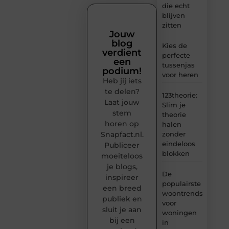
die echt
blijven
zitten
Jouw
blog
Kies de
verdient
perfecte
een
tussenjas
podium!
voor heren
Heb jij iets
te delen?
123theorie:
Laat jouw
Slim je
stem
theorie
horen op
halen
Snapfact.nl.
zonder
eindeloos
Publiceer
blokken
moeiteloos
je blogs,
De
inspireer
populairste
een breed
woontrends
publiek en
voor
sluit je aan
woningen
bij een
in