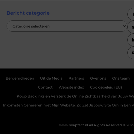
Bericht categorie
Beroemdheden
Uit de Media
Partners
Over ons
Ons team
Contact
Website index
Cookiebeleid (EU)
Koop Backlinks en Versterk de Online Zichtbaarheid van Jouw We
Inkomsten Genereren met Mijn Website: Zo Zet Jij Jouw Site Om in Een
www.snapfact.nl.
All Rights Reserved © 2025