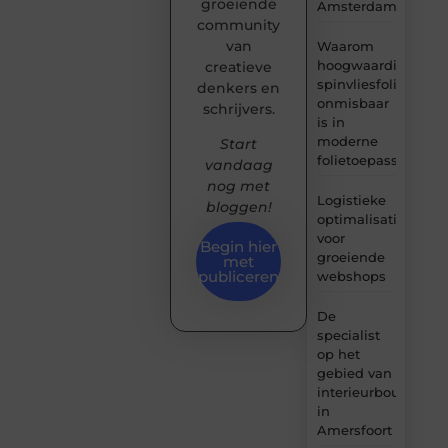
groeiende
Amsterdam
community
van
Waarom
hoogwaardige
creatieve
spinvliesfolie
denkers en
onmisbaar
schrijvers.
is in
moderne
Start
folietoepassingen
vandaag
nog met
Logistieke
bloggen!
optimalisatie
voor
Begin hier
groeiende
met
publiceren
webshops
De
specialist
op het
gebied van
interieurbouw
in
Amersfoort