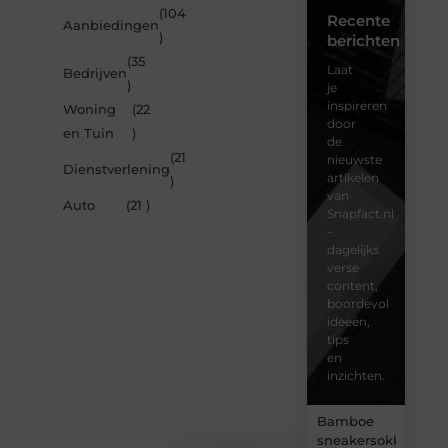
(104
Recente
Aanbiedingen
)
berichten
(35
Laat
Bedrijven
)
je
inspireren
Woning
(22
door
en Tuin
)
de
(21
nieuwste
Dienstverlening
artikelen
)
van
Auto
(21 )
Snapfact.nl
–
dagelijks
verse
content,
boordevol
ideeën,
tips
en
inzichten.
Bamboe
sneakersokken