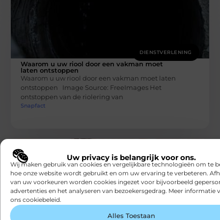
DIENSTVERLENING
Waarom u uw riool door een vakman moet
laten ontstoppen
Waarom u uw riool door een vakman moet laten
ontstoppen Image Source: FreeImages‍ Het
ontstoppen van de riolering van
Snapfact
Uw privacy is belangrijk voor ons.
Wij maken gebruik van cookies en vergelijkbare technologieën om te b
hoe onze website wordt gebruikt en om uw ervaring te verbeteren. Afh
van uw voorkeuren worden cookies ingezet voor bijvoorbeeld geperson
advertenties en het analyseren van bezoekersgedrag. Meer informatie v
ons cookiebeleid.
DIENSTVERLENING
Alles Toestaan
Wat doet melatonine?