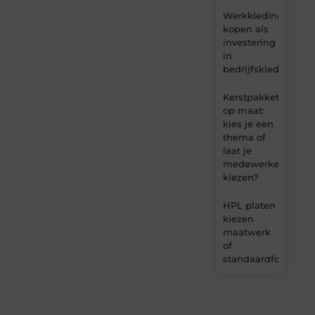
Werkkleding
kopen als
investering
in
bedrijfskleding
Kerstpakket
op maat:
kies je een
thema of
laat je
medewerkers
kiezen?
HPL platen
kiezen
maatwerk
of
standaardformaat