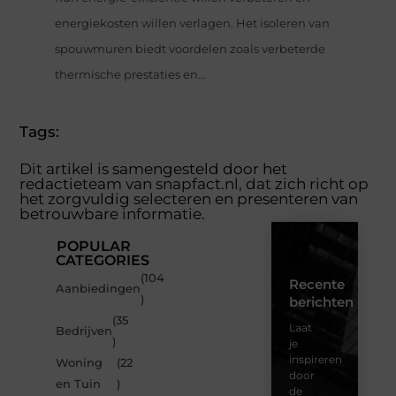
energiekosten willen verlagen. Het isoleren van
spouwmuren biedt voordelen zoals verbeterde
thermische prestaties en...
Tags:
Dit artikel is samengesteld door het
redactieteam van snapfact.nl, dat zich richt op
het zorgvuldig selecteren en presenteren van
betrouwbare informatie.
POPULAR
CATEGORIES
(104
Recente
Aanbiedingen
)
berichten
(35
Laat
Bedrijven
)
je
inspireren
Woning
(22
door
en Tuin
)
de