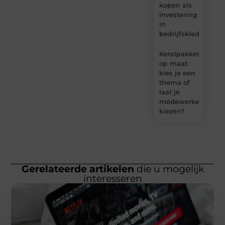
kopen als
investering
in
bedrijfskleding
Kerstpakket
op maat:
kies je een
thema of
laat je
medewerkers
kiezen?
Gerelateerde artikelen
die u mogelijk
interesseren