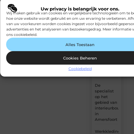
Waarom
vandaag
Uw privacy is belangrijk voor ons.
hoogwaardige
nog met
Wij maken gebruik van cookies en vergelijkbare technologieën om te b
spinvliesfolie
bloggen!
hoe onze website wordt gebruikt en om uw ervaring te verbeteren. Afh
onmisbaar
van uw voorkeuren worden cookies ingezet voor bijvoorbeeld geperson
is in
advertenties en het analyseren van bezoekersgedrag. Meer informatie v
Begin hier
moderne
met
ons cookiebeleid.
publiceren
folietoepassingen
Alles Toestaan
Logistieke
optimalisatie
Cookies Beheren
voor
groeiende
Cookiebeleid
webshops
De
specialist
op het
gebied van
interieurbouw
in
Amersfoort
Werkkleding