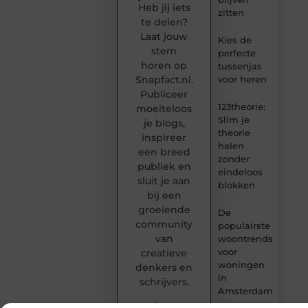
Heb jij iets
zitten
te delen?
Laat jouw
Kies de
stem
perfecte
horen op
tussenjas
Snapfact.nl.
voor heren
Publiceer
123theorie:
moeiteloos
Slim je
je blogs,
theorie
inspireer
halen
een breed
zonder
publiek en
eindeloos
sluit je aan
blokken
bij een
groeiende
De
community
populairste
van
woontrends
voor
creatieve
woningen
denkers en
in
schrijvers.
Amsterdam
Start