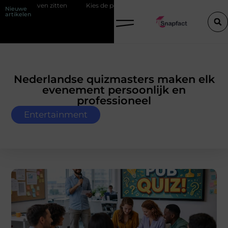
ven zitten
Kies de perfecte tussenjas voor heren
123theorie: Sl
Nieuwe
artikelen
Nederlandse quizmasters maken elk
evenement persoonlijk en
professioneel
Entertainment