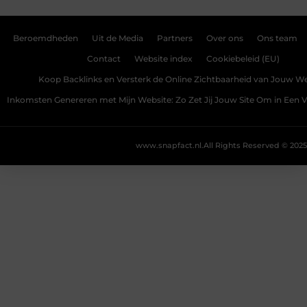
Beroemdheden
Uit de Media
Partners
Over ons
Ons team
Contact
Website index
Cookiebeleid (EU)
Koop Backlinks en Versterk de Online Zichtbaarheid van Jouw We
Inkomsten Genereren met Mijn Website: Zo Zet Jij Jouw Site Om in Een
www.snapfact.nl.
All Rights Reserved © 2025