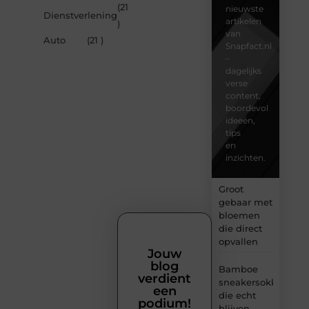
(21
nieuwste
Dienstverlening
artikelen
)
van
Auto
(21 )
Snapfact.nl
–
dagelijks
verse
content,
boordevol
ideeën,
tips
en
inzichten.
Groot
gebaar met
bloemen
die direct
opvallen
Jouw
blog
Bamboe
verdient
sneakersokken
een
die echt
podium!
blijven