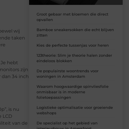
Groot gebaar met bloemen die direct
opvallen
Bamboe sneakersokken die echt blijven
oewel wij
zitten
sende taken
ere
Kies de perfecte tussenjas voor heren
123theorie: Slim je theorie halen zonder
eindeloos blokken
 Je hebt
onitors zijn
De populairste woontrends voor
 dan 34 inch
woningen in Amsterdam
Waarom hoogwaardige spinvliesfolie
onmisbaar is in moderne
folietoepassingen
Logistieke optimalisatie voor groeiende
p”, is nu
webshops
e LCD
iteit van de
De specialist op het gebied van
interieurbouw in Amersfoort