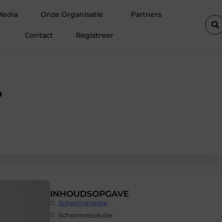
en
De populairste woontrends voor woningen in Amsterdam
Media
Onze Organisatie
Partners
Contact
Registreer
?
INHOUDSOPGAVE
Schermgrootte
Schermresolutie