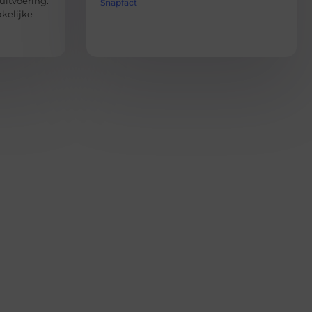
uitvoering.
Snapfact
akelijke