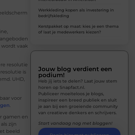
Werkkleding kopen als investering in
 beeldscherm
bedrijfskleding
Kerstpakket op maat: kies je een thema
ine,
of laat je medewerkers kiezen?
 aangeboden
t wordt vaak
re resolutie
Jouw blog verdient een
esolutie is
podium!
oemd. UHD,
Heb jij iets te delen? Laat jouw stem
horen op Snapfact.nl.
Publiceer moeiteloos je blogs,
baar voor
inspireer een breed publiek en sluit
ngen
.
je aan bij een groeiende community
van creatieve denkers en schrijvers.
or gamen en
Start vandaag nog met bloggen!
als zijn
het beeld