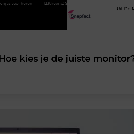
 heren
123theorie: Slim je theorie halen zonder eindeloos blokk
Uit De 
Hoe kies je de juiste monitor