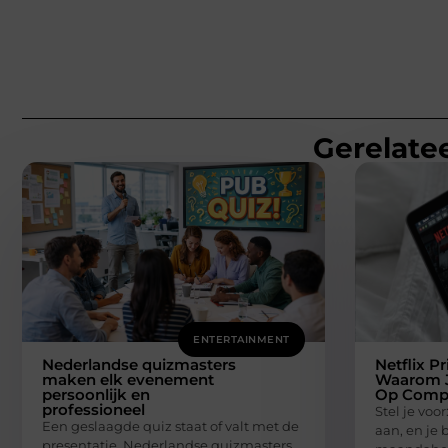
Gerelatee
ENTERTAINMENT
Nederlandse quizmasters
Netflix Pr
maken elk evenement
Waarom J
persoonlijk en
Op Comp
professioneel
Stel je voor
Een geslaagde quiz staat of valt met de
aan, en je 
presentatie. Nederlandse quizmasters