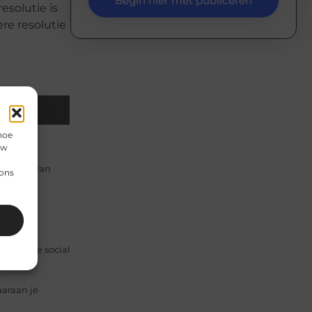
Begin hier met publiceren
esolutie is
re resolutie
Email
hoe
uw
 gebied van
 ons
n
zakelijke social
araan je