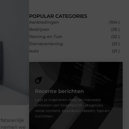
POPULAR CATEGORIES
Aanbiedingen
(104 )
Bedrijven
(35 )
Woning en Tuin
(22 )
Dienstverlening
(21 )
Auto
(21 )
Recente berichten
Laat je inspireren door de nieuwste
artikelen van Snapfact.nl – dagelijks
verse content, boordevol ideeën, tips en
inzichten.
fatsoenlijk
n, nemen we