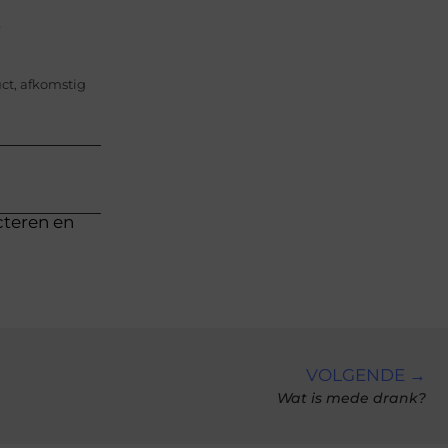
e
ct, afkomstig
cteren en
VOLGENDE →
Wat is mede drank?