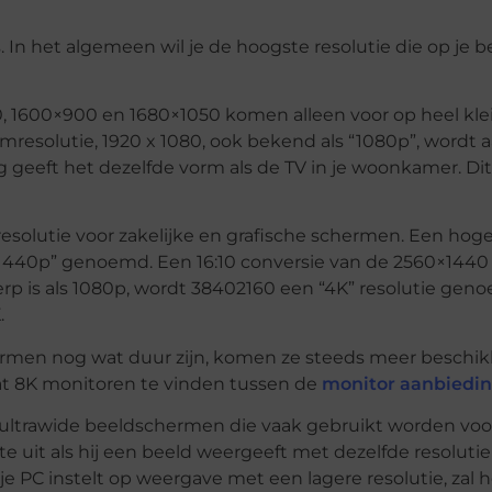
s. In het algemeen wil je de hoogste resolutie die op je
 1600×900 en 1680×1050 komen alleen voor op heel kle
esolutie, 1920 x 1080, ook bekend als “1080p”, wordt
ng geeft het dezelfde vorm als de TV in je woonkamer. Di
resolutie voor zakelijke en grafische schermen. Een hoge
“1440p” genoemd. Een 16:10 conversie van de 2560×1440 r
erp is als 1080p, wordt 38402160 een “4K” resolutie gen
.
ermen nog wat duur zijn, komen ze steeds meer beschik
wat 8K monitoren te vinden tussen de
monitor aanbiedi
e ultrawide beeldschermen die vaak gebruikt worden vo
e uit als hij een beeld weergeeft met dezelfde resolutie 
 je PC instelt op weergave met een lagere resolutie, zal 