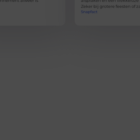
nement alweer is
afspraken en een vlekkeloze 
Zeker bij grotere feesten of z
Snapfact