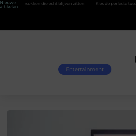
Nieuwe
rsokken die echt blijven zitten
Kies de perfecte tussenjas voor
artikelen
Entertainment