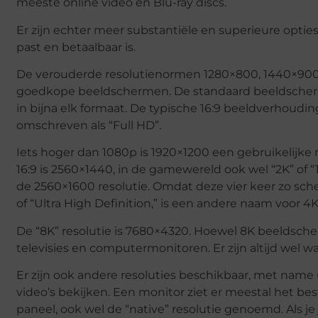
meeste online video en Blu-ray discs.
Er zijn echter meer substantiële en superieure optie
past en betaalbaar is.
De verouderde resolutienormen 1280×800, 1440×900,
goedkope beeldschermen. De standaard beeldschermr
in bijna elk formaat. De typische 16:9 beeldverhoudi
omschreven als “Full HD”.
Iets hoger dan 1080p is 1920×1200 een gebruikelijke 
16:9 is 2560×1440, in de gamewereld ook wel “2K” of 
de 2560×1600 resolutie. Omdat deze vier keer zo sch
of “Ultra High Definition,” is een andere naam voor 4K
De “8K” resolutie is 7680×4320. Hoewel 8K beeldsch
televisies en computermonitoren. Er zijn altijd wel 
Er zijn ook andere resoluties beschikbaar, met nam
video’s bekijken. Een monitor ziet er meestal het best
paneel, ook wel de “native” resolutie genoemd. Als je