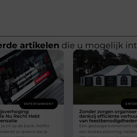
rde artikelen
die u mogelijk in
ENTERTAINMENT
ENTER
ijsverhoging:
Zonder zorgen organise
e Nu Recht Hebt
dankzij efficiënte verhuu
ensatie
van feestbenodigdhede
: je zit op de bank, Netflix
Een geslaagd evenement vr
bedenkt je opeens dat je
een strakke planning, helde