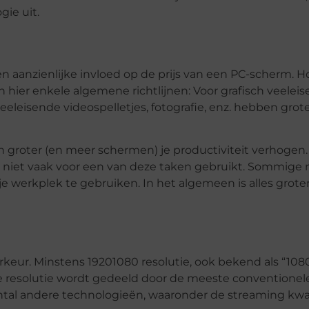
ie uit.
 aanzienlijke invloed op de prijs van een PC-scherm. H
n hier enkele algemene richtlijnen: Voor grafisch veelei
veeleisende videospelletjes, fotografie, enz. hebben grot
en groter (en meer schermen) je productiviteit verhogen.
 niet vaak voor een van deze taken gebruikt. Sommige m
werkplek te gebruiken. In het algemeen is alles groter
keur. Minstens 19201080 resolutie, ook bekend als “1080
 resolutie wordt gedeeld door de meeste conventionel
antal andere technologieën, waaronder de streaming kwal