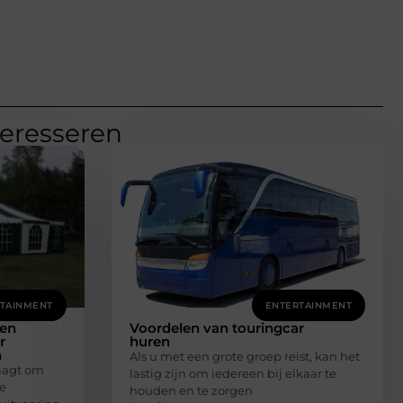
teresseren
TAINMENT
ENTERTAINMENT
ren
Voordelen van touringcar
r
huren
n
Als u met een grote groep reist, kan het
aagt om
lastig zijn om iedereen bij elkaar te
re
houden en te zorgen