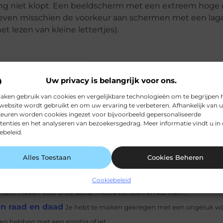
ing niet klopt. Een beeldscherm met een extreem hoge r
 geven misschien de voorkeur aan schermen met een lage
 lezen van kleine lettertjes).
Pinterest
LinkedIn
Uw privacy is belangrijk voor ons.
aken gebruik van cookies en vergelijkbare technologieën om te begrijpen 
website wordt gebruikt en om uw ervaring te verbeteren. Afhankelijk van 
euren worden cookies ingezet voor bijvoorbeeld gepersonaliseerde
re in Eindhoven
Bent u een specialist of opkomend talent op het
tenties en het analyseren van bezoekersgedrag. Meer informatie vindt u in
ebeleid.
porting & Analytics? Dan heeft Scope Data diverse...
ft u een eigen bedrijf of werkt u in de industriële sector? Heeft u ee
Alles Toestaan
Cookies Beheren
rt? Dan kunt u de...
ke social media kanalen?
Hoe maak je constant content voor je 
Cookiebeleid
tent maken voor onze social media kanalen en kunnen...
 in raad en daad
Je hebt te maken gekregen met een ongeluk wa
n hebben met een ernstig of iet...