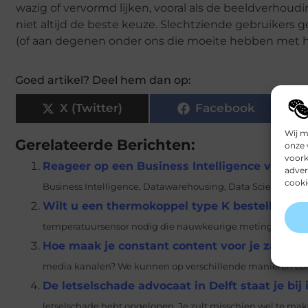
wazig of vervormd lijken, vooral als de beeldverhoud
niet altijd de beste keuze. Slechtziende gebruikers
(of aan degenen onder ons die moeite hebben met het
Goed artikel? Deel hem dan op:
X (Twitter)
Facebook
Wij m
Gerelateerde Berichten:
onze 
voork
Reageer op een Business Intelligence vacatu
adver
cooki
Business Intelligence, Datawarehousing, Data Science of Re
Wilt u een thermokoppel type K bestellen?
Hee
temperatuursensor nodig die nauwkeurige metingen uitvoe
Hoe maak je constant content voor je zakelij
media kanalen? We kunnen op verschillende manieren con
De letselschade advocaat in Delft staat je bij
letselschade hebt opgelopen. Je zult misschien wel te make