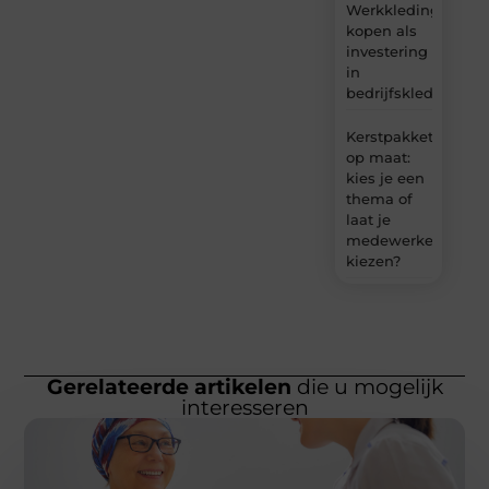
Werkkleding
kopen als
investering
in
bedrijfskleding
Kerstpakket
op maat:
kies je een
thema of
laat je
medewerkers
kiezen?
Gerelateerde artikelen
die u mogelijk
interesseren