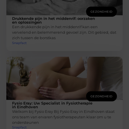
GEZONDHEID
Drukkende pijn in het middenrif: oorzaken
en oplossingen
Een drukkende pijn in het middenrif kan een
vervelend en belemmerend gevoel zijn. Dit gebied, dat
zich tussen de borstkas
Snapfact
GEZONDHEID
Fysio Eray: Uw Specialist in Fysiotherapie
in Eindhoven
Welkom bij Fysio Eray Bij Fysio Eray in Eindhoven staat
ons team van ervaren fysiotherapeuten klaar om u te
ondersteunen
Snapfact