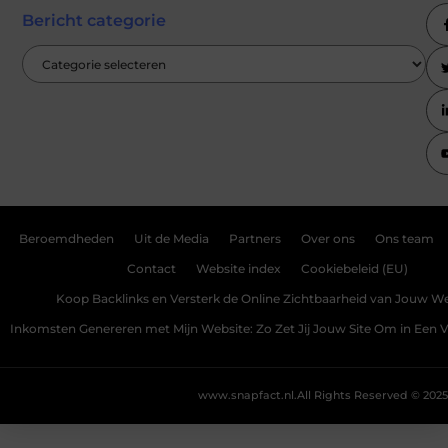
Bericht categorie
Beroemdheden
Uit de Media
Partners
Over ons
Ons team
Contact
Website index
Cookiebeleid (EU)
Koop Backlinks en Versterk de Online Zichtbaarheid van Jouw We
Inkomsten Genereren met Mijn Website: Zo Zet Jij Jouw Site Om in Een
www.snapfact.nl.
All Rights Reserved © 2025