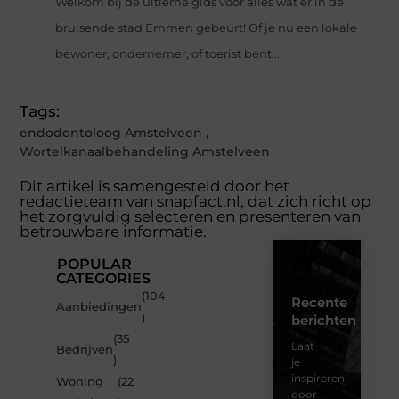
Welkom bij de ultieme gids voor alles wat er in de
bruisende stad Emmen gebeurt! Of je nu een lokale
bewoner, ondernemer, of toerist bent,...
Tags:
endodontoloog Amstelveen
,
Wortelkanaalbehandeling Amstelveen
Dit artikel is samengesteld door het
redactieteam van snapfact.nl, dat zich richt op
het zorgvuldig selecteren en presenteren van
betrouwbare informatie.
POPULAR
CATEGORIES
(104
Recente
Aanbiedingen
)
berichten
(35
Laat
Bedrijven
)
je
inspireren
Woning
(22
door