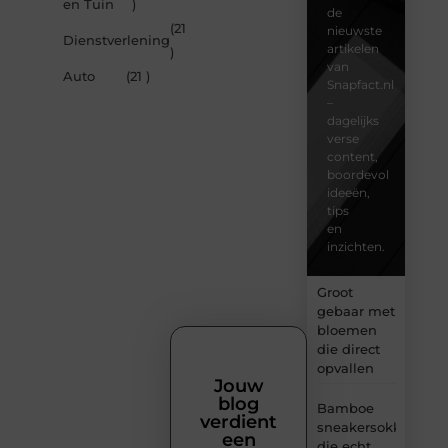
en Tuin
)
de
(21
nieuwste
Dienstverlening
artikelen
)
van
Auto
(21 )
Snapfact.nl
–
dagelijks
verse
content,
boordevol
ideeën,
tips
en
inzichten.
Groot
gebaar met
bloemen
die direct
opvallen
Jouw
blog
Bamboe
verdient
sneakersokken
een
die echt