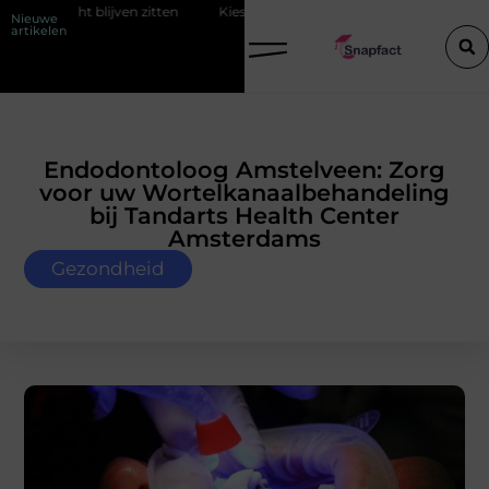
zitten
Kies de perfecte tussenjas voor heren
123theorie: Slim je
Nieuwe
artikelen
Endodontoloog Amstelveen: Zorg
voor uw Wortelkanaalbehandeling
bij Tandarts Health Center
Amsterdams
Gezondheid