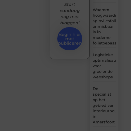
Start
Waarom
vandaag
hoogwaardige
nog met
spinvliesfolie
bloggen!
onmisbaar
is in
Begin hier
moderne
met
publiceren
folietoepassingen
Logistieke
optimalisatie
voor
groeiende
webshops
De
specialist
op het
gebied van
interieurbouw
in
Amersfoort