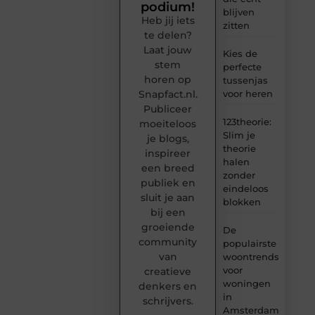
podium!
blijven
Heb jij iets
zitten
te delen?
Laat jouw
Kies de
stem
perfecte
horen op
tussenjas
Snapfact.nl.
voor heren
Publiceer
123theorie:
moeiteloos
Slim je
je blogs,
theorie
inspireer
halen
een breed
zonder
publiek en
eindeloos
sluit je aan
blokken
bij een
groeiende
De
community
populairste
van
woontrends
voor
creatieve
woningen
denkers en
in
schrijvers.
Amsterdam