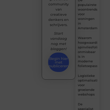
community
populairste
van
woontrends
voor
creatieve
woningen
denkers en
in
schrijvers.
Amsterdam
Start
Waarom
vandaag
hoogwaardige
nog met
spinvliesfolie
bloggen!
onmisbaar
is in
Begin hier
moderne
met
publiceren
folietoepassingen
Logistieke
optimalisatie
voor
groeiende
webshops
De
specialist