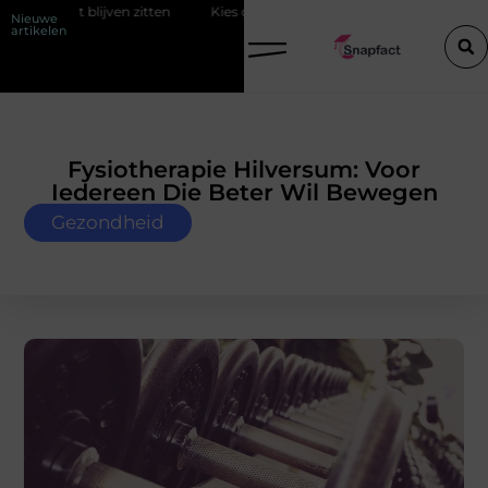
zitten
Kies de perfecte tussenjas voor heren
123theorie: Slim je
Nieuwe
artikelen
Fysiotherapie Hilversum: Voor
Iedereen Die Beter Wil Bewegen
Gezondheid