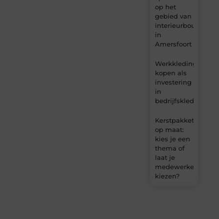
op het
gebied van
interieurbouw
in
Amersfoort
Werkkleding
kopen als
investering
in
bedrijfskleding
Kerstpakket
op maat:
kies je een
thema of
laat je
medewerkers
kiezen?