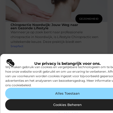
GEZONDHEID
Chiropractie Noordwijk: Jouw Weg naar
een Gezonde Lifestyle
Wanneer je op zoek bent naar professionele
chiropractie in Noordwijk, is Lifestyle Chiropractic een
uitstekende keuze. Deze praktijk biedt een
Snapfact
Uw privacy is belangrijk voor ons.
Wij maken gebruik van cookies en vergelijkbare technologieën om te b
hoe onze website wordt gebruikt en om uw ervaring te verbeteren. Afh
van uw voorkeuren worden cookies ingezet voor bijvoorbeeld geperson
advertenties en het analyseren van bezoekersgedrag. Meer informatie v
ons cookiebeleid.
Alles Toestaan
GEZONDHEID
Drukkende pijn in het middenrif: oorzaken
Cookies Beheren
en oplossingen
Een drukkende pijn in het middenrif kan een