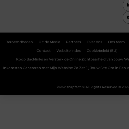
Beroemdheden
Uit de Media
Partners
Over ons
Ons team
Contact
Website index
Cookiebeleid (EU)
Koop Backlinks en Versterk de Online Zichtbaarheid van Jouw We
Inkomsten Genereren met Mijn Website: Zo Zet Jij Jouw Site Om in Een
www.snapfact.nl.
All Rights Reserved © 2025