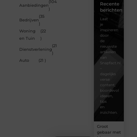
(104
Recente
Aanbiedingen
)
berichten
(35
Laat
Bedrijven
)
je
inspireren
Woning
(22
door
en Tuin
)
de
(21
nieuwste
Dienstverlening
artikelen
)
van
Auto
(21 )
Snapfact.nl
–
dagelijks
verse
content,
boordevol
ideeën,
tips
en
inzichten.
Groot
gebaar met