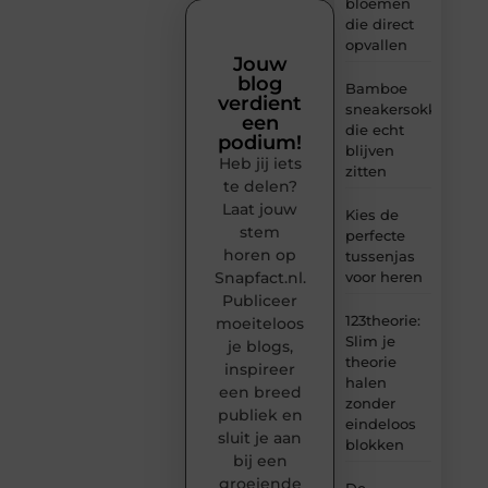
bloemen
die direct
opvallen
Jouw
blog
Bamboe
verdient
sneakersokken
een
die echt
podium!
blijven
Heb jij iets
zitten
te delen?
Laat jouw
Kies de
stem
perfecte
horen op
tussenjas
Snapfact.nl.
voor heren
Publiceer
123theorie:
moeiteloos
Slim je
je blogs,
theorie
inspireer
halen
een breed
zonder
publiek en
eindeloos
sluit je aan
blokken
bij een
groeiende
De