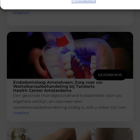
Cookiebeleid
vervelend en belemmerend gevoel zijn. Dit gebied, dat
zich tussen de borstkas
Snapfact
GEZONDHEID
Endodontoloog Amstelveen: Zorg voor uw
Wortelkanaalbehandeling bij Tandarts
Health Center Amsterdams
Een gezonde mondgezondheid is essentieel voor uw
algehele welzijn, en wanneer een
wortelkanaalbehandeling nodig is, wilt u zeker zijn van
Snapfact