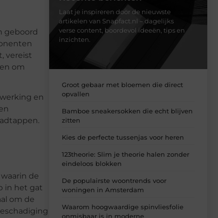
Laat je inspireren door de nieuwste
artikelen van Snapfact.nl – dagelijks
verse content, boordevol ideeën, tips en
en geboord
inzichten.
ponenten
, vereist
ken om
Groot gebaar met bloemen die direct
opvallen
ewerking en
een
Bamboe sneakersokken die echt blijven
aadtappen.
zitten
Kies de perfecte tussenjas voor heren
123theorie: Slim je theorie halen zonder
eindeloos blokken
 waarin de
De populairste woontrends voor
 in het gat
woningen in Amsterdam
aal om de
Waarom hoogwaardige spinvliesfolie
beschadiging
onmisbaar is in moderne