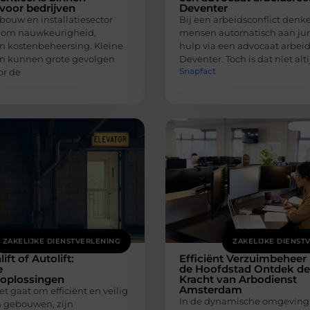
voor bedrijven
Deventer
bouw en installatiesector
Bij een arbeidsconflict denk
es om nauwkeurigheid,
mensen automatisch aan jur
n kostenbeheersing. Kleine
hulp via een advocaat arbei
n kunnen grote gevolgen
Deventer. Toch is dat niet alti
Snapfact
or de
ZAKELIJKE DIENSTVERLENING
ZAKELIJKE DIENST
ft of Autolift:
Efficiënt Verzuimbeheer 
e
de Hoofdstad Ontdek de
toplossingen
Kracht van Arbodienst
Amsterdam
 gaat om efficiënt en veilig
In de dynamische omgeving
n gebouwen, zijn