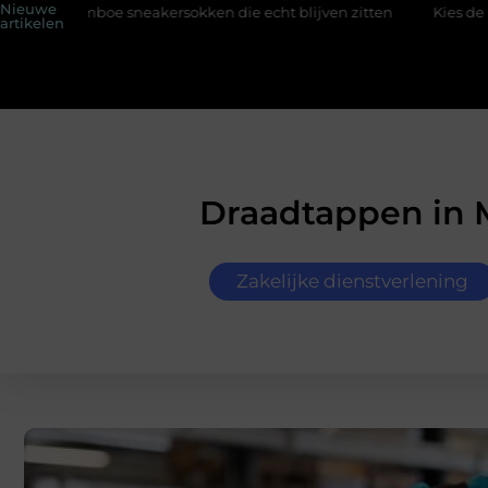
Nieuwe
neakersokken die echt blijven zitten
Kies de perfecte tussenja
artikelen
Draadtappen in 
Zakelijke dienstverlening