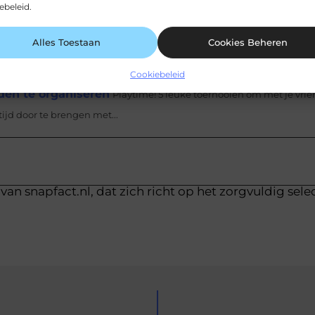
ebeleid.
n
Samen op pad: leuke activiteiten voor ouderen Ouderen hebben v
n actief en vervuld leven te...
Alles Toestaan
Cookies Beheren
jdig en bieden veel functies die gebruikers aanspreken. Enkele voord
anaf...
Cookiebeleid
den te organiseren
Playtime! 5 leuke toernooien om met je vri
ijd door te brengen met...
van snapfact.nl, dat zich richt op het zorgvuldig sele