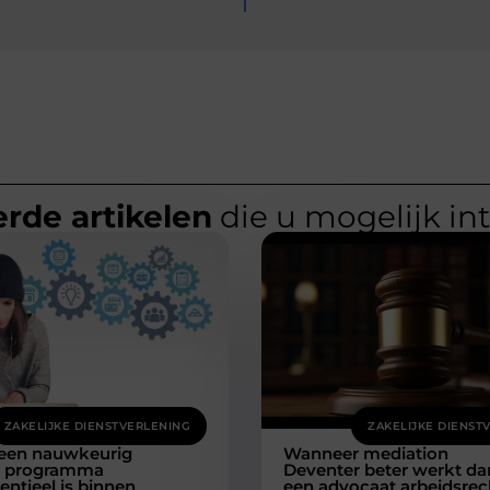
rde artikelen
die u mogelijk in
ZAKELIJKE DIENSTVERLENING
ZAKELIJKE DIENST
een nauwkeurig
Wanneer mediation
ie programma
Deventer beter werkt da
ntieel is binnen
een advocaat arbeidsrec