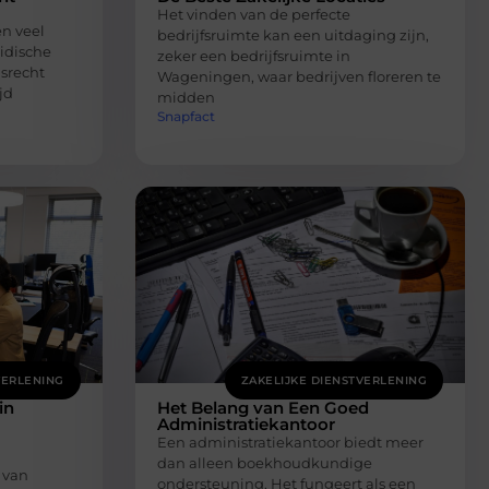
Het vinden van de perfecte
en veel
bedrijfsruimte kan een uitdaging zijn,
idische
zeker een bedrijfsruimte in
dsrecht
Wageningen, waar bedrijven floreren te
jd
midden
Snapfact
VERLENING
ZAKELIJKE DIENSTVERLENING
in
Het Belang van Een Goed
Administratiekantoor
Een administratiekantoor biedt meer
dan alleen boekhoudkundige
 van
ondersteuning. Het fungeert als een