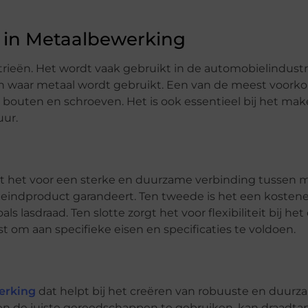
 in Metaalbewerking
rieën. Het wordt vaak gebruikt in de automobielindustri
en waar metaal wordt gebruikt. Een van de meest voor
 bouten en schroeven. Het is ook essentieel bij het ma
ur.
rgt het voor een sterke en duurzame verbinding tussen 
 eindproduct garandeert. Ten tweede is het een kostene
s lasdraad. Ten slotte zorgt het voor flexibiliteit bij h
m aan specifieke eisen en specificaties te voldoen.
erking
dat helpt bij het creëren van robuuste en duur
 en de juiste gereedschappen te gebruiken, kan draadt