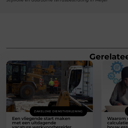
Gerelatee
ZAKELIJKE DIENSTVERLENING
Een vliegende start maken
Waarom 
met een uitdagende
calculat
vacature werkvoorbereider
bouw esse