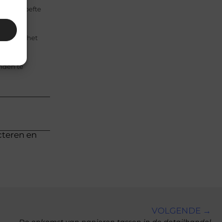
aak behoefte
elen van het
enden te
cteren en
VOLGENDE →
De opkomst van papieren tassen in de detailhandel