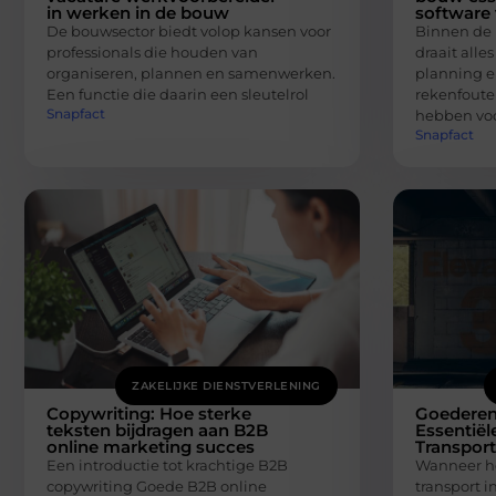
in werken in de bouw
software 
De bouwsector biedt volop kansen voor
Binnen de 
professionals die houden van
draait all
organiseren, plannen en samenwerken.
planning e
Een functie die daarin een sleutelrol
rekenfoute
Snapfact
hebben vo
Snapfact
ZAKELIJKE DIENSTVERLENING
Copywriting: Hoe sterke
Goederenli
teksten bijdragen aan B2B
Essentiël
online marketing succes
Transpor
Een introductie tot krachtige B2B
Wanneer het
copywriting Goede B2B online
transport i