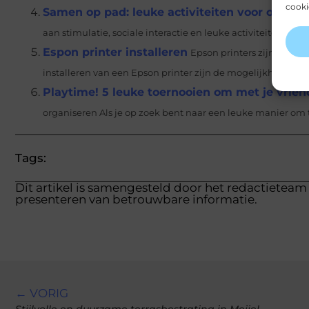
cooki
Samen op pad: leuke activiteiten voor oudere
aan stimulatie, sociale interactie en leuke activiteiten om ee
Espon printer installeren
Epson printers zijn veelzi
installeren van een Epson printer zijn de mogelijkheid om v
Playtime! 5 leuke toernooien om met je vrien
organiseren Als je op zoek bent naar een leuke manier om t
Tags:
Dit artikel is samengesteld door het redactieteam 
presenteren van betrouwbare informatie.
← VORIG
Stijlvolle en duurzame terrasbestrating in Meijel