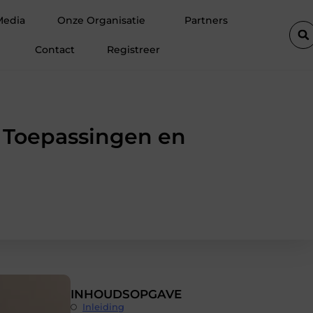
 blokken
De populairste woontrends voor woningen in Amsterd
Media
Onze Organisatie
Partners
Contact
Registreer
 Toepassingen en
INHOUDSOPGAVE
Inleiding