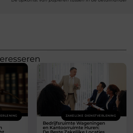
teresseren
VERLENING
ZAKELIJKE DIENSTVERLENING
Bedrijfsruimte Wageningen
n
en Kantoorruimte Huren:
ht
De Beste Zakelijke Locaties