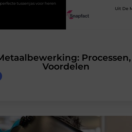
s voor heren
123theorie: Slim je theorie halen zonder eindeloos
Uit De 
Metaalbewerking: Processen,
Voordelen