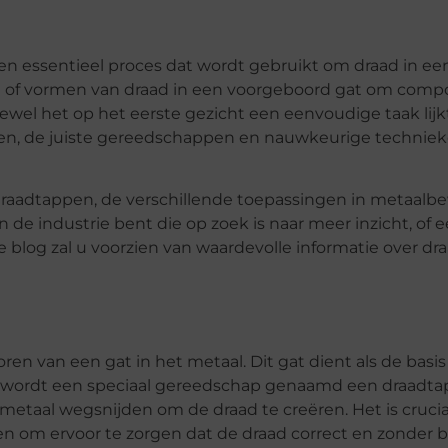
n essentieel proces dat wordt gebruikt om draad in e
den of vormen van draad in een voorgeboord gat om com
el het op het eerste gezicht een eenvoudige taak lijkt
en, de juiste gereedschappen en nauwkeurige technie
 draadtappen, de verschillende toepassingen in metaalb
n de industrie bent die op zoek is naar meer inzicht, of 
blog zal u voorzien van waardevolle informatie over dr
en van een gat in het metaal. Dit gat dient als de basis
, wordt een speciaal gereedschap genaamd een draadtap
 metaal wegsnijden om de draad te creëren. Het is cruci
en om ervoor te zorgen dat de draad correct en zonder 