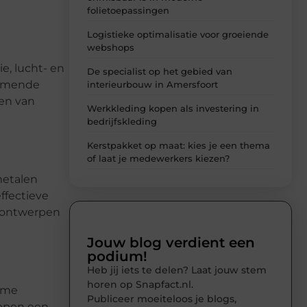
folietoepassingen
Logistieke optimalisatie voor groeiende
webshops
e, lucht- en
De specialist op het gebied van
komende
interieurbouw in Amersfoort
ken van
Werkkleding kopen als investering in
bedrijfskleding
Kerstpakket op maat: kies je een thema
of laat je medewerkers kiezen?
metalen
ffectieve
et ontwerpen
Jouw blog verdient een
podium!
Heb jij iets te delen? Laat jouw stem
horen op Snapfact.nl.
zame
Publiceer moeiteloos je blogs,
appen een