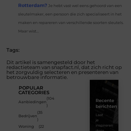
Rotterdam?
Je hebt vast wel eens gehoord van een
sleutelmaker, een persoon die zich specialiseert in het
maken en repareren van verschillende soorten sleutels.
Maar wist...
Tags:
Dit artikel is samengesteld door het
redactieteam van snapfact.nl, dat zich richt op
het zorgvuldig selecteren en presenteren van
betrouwbare informatie.
POPULAR
CATEGORIES
(104
Recente
Aanbiedingen
)
berichten
(35
Laat
Bedrijven
)
je
inspireren
Woning
(22
door