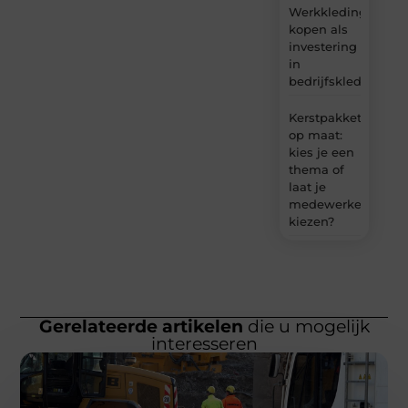
Werkkleding
kopen als
investering
in
bedrijfskleding
Kerstpakket
op maat:
kies je een
thema of
laat je
medewerkers
kiezen?
Gerelateerde artikelen
die u mogelijk
interesseren