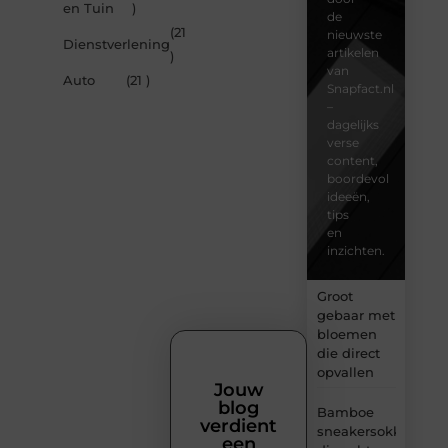
en Tuin
)
de
(21
nieuwste
Dienstverlening
artikelen
)
van
Auto
(21 )
Snapfact.nl
–
dagelijks
verse
content,
boordevol
ideeën,
tips
en
inzichten.
Groot
gebaar met
bloemen
die direct
opvallen
Jouw
blog
Bamboe
verdient
sneakersokken
een