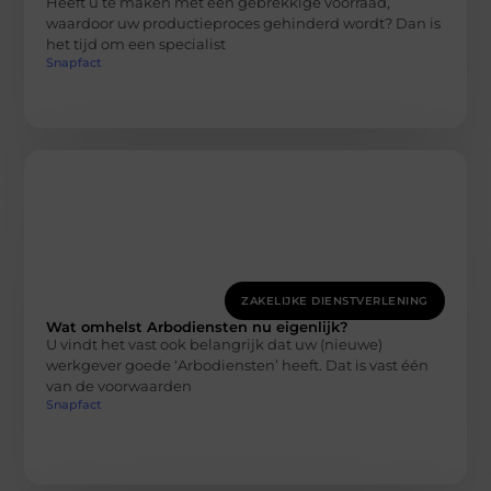
Heeft u te maken met een gebrekkige voorraad,
waardoor uw productieproces gehinderd wordt? Dan is
het tijd om een specialist
Snapfact
ZAKELIJKE DIENSTVERLENING
Wat omhelst Arbodiensten nu eigenlijk?
U vindt het vast ook belangrijk dat uw (nieuwe)
werkgever goede ‘Arbodiensten’ heeft. Dat is vast één
van de voorwaarden
Snapfact