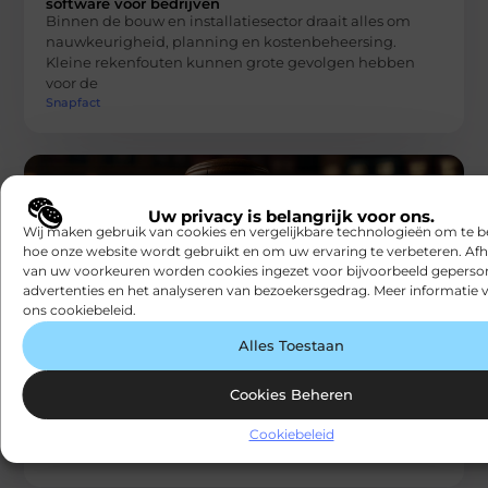
software voor bedrijven
Binnen de bouw en installatiesector draait alles om
nauwkeurigheid, planning en kostenbeheersing.
Kleine rekenfouten kunnen grote gevolgen hebben
voor de
Snapfact
Uw privacy is belangrijk voor ons.
Wij maken gebruik van cookies en vergelijkbare technologieën om te b
hoe onze website wordt gebruikt en om uw ervaring te verbeteren. Afh
van uw voorkeuren worden cookies ingezet voor bijvoorbeeld geperson
advertenties en het analyseren van bezoekersgedrag. Meer informatie v
ZAKELIJKE DIENSTVERLENING
ons cookiebeleid.
Wanneer mediation Deventer beter werkt
dan een advocaat arbeidsrecht Deventer
Alles Toestaan
Bij een arbeidsconflict denken veel mensen
automatisch aan juridische hulp via een advocaat
Cookies Beheren
arbeidsrecht Deventer. Toch is dat niet altijd
Snapfact
Cookiebeleid