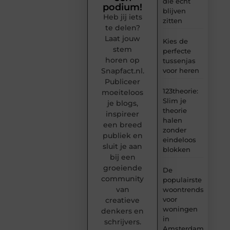
die echt
podium!
blijven
Heb jij iets
zitten
te delen?
Laat jouw
Kies de
stem
perfecte
horen op
tussenjas
Snapfact.nl.
voor heren
Publiceer
123theorie:
moeiteloos
Slim je
je blogs,
theorie
inspireer
halen
een breed
zonder
publiek en
eindeloos
sluit je aan
blokken
bij een
groeiende
De
community
populairste
van
woontrends
voor
creatieve
woningen
denkers en
in
schrijvers.
Amsterdam