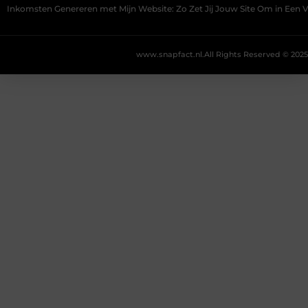
Inkomsten Genereren met Mijn Website: Zo Zet Jij Jouw Site Om in Een
www.snapfact.nl.
All Rights Reserved © 2025