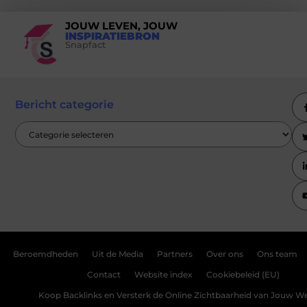
JOUW LEVEN, JOUW
INSPIRATIEBRON
Snapfact
Bericht categorie
Beroemdheden
Uit de Media
Partners
Over ons
Ons team
Contact
Website index
Cookiebeleid (EU)
Koop Backlinks en Versterk de Online Zichtbaarheid van Jouw We