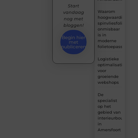
Start
Waarom
vandaag
hoogwaardige
nog met
spinvliesfolie
bloggen!
onmisbaar
is in
Begin hier
moderne
met
publiceren
folietoepassingen
Logistieke
optimalisatie
voor
groeiende
webshops
De
specialist
op het
gebied van
interieurbouw
in
Amersfoort