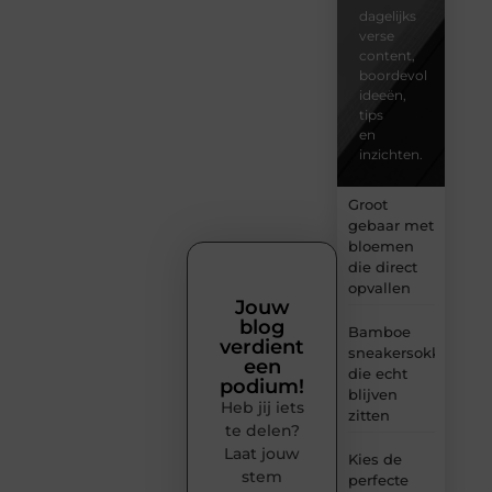
dagelijks
verse
content,
boordevol
ideeën,
tips
en
inzichten.
Groot
gebaar met
bloemen
die direct
opvallen
Jouw
blog
Bamboe
verdient
sneakersokken
een
die echt
podium!
blijven
Heb jij iets
zitten
te delen?
Laat jouw
Kies de
stem
perfecte