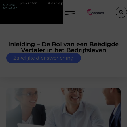
en
Kies de perfecte tussenjas voor heren
123theorie: Slim je the
Nieuwe
artikelen
Inleiding – De Rol van een Beëdigde
Vertaler in het Bedrijfsleven
Zakelijke dienstverlening