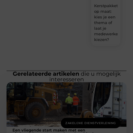
Kerstpakket
op maat:
kies je een
thema of
laat je
medewerkers
kiezen?
Gerelateerde artikelen
die u mogelijk
interesseren
ZAKELIJKE DIENSTVERLENING
Een vliegende start maken met een