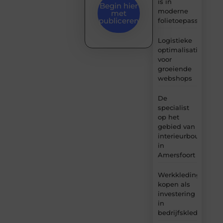
is in
Begin hier
moderne
met
publiceren
folietoepassingen
Logistieke
optimalisatie
voor
groeiende
webshops
De
specialist
op het
gebied van
interieurbouw
in
Amersfoort
Werkkleding
kopen als
investering
in
bedrijfskleding