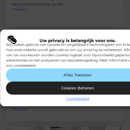
de juiste boodschap op het
Snapfact
Uw privacy is belangrijk voor ons.
Wij maken gebruik van cookies en vergelijkbare technologieën om te b
hoe onze website wordt gebruikt en om uw ervaring te verbeteren. Afh
van uw voorkeuren worden cookies ingezet voor bijvoorbeeld geperson
advertenties en het analyseren van bezoekersgedrag. Meer informatie v
ons cookiebeleid.
ZAKELIJKE DIENSTVERLENING
Alles Toestaan
Goederenlift of Autolift: Essentiële
Transportoplossingen
Wanneer het gaat om efficiënt en veilig transport in
Cookies Beheren
gebouwen, zijn goederenliften en autoliften
onafscheidelijke oplossingen geworden in
Cookiebeleid
verschillende sectoren.
Snapfact