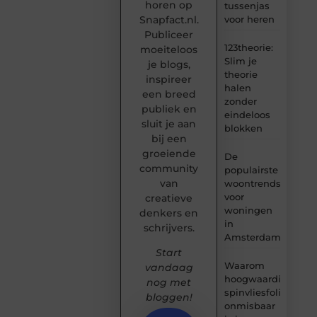
horen op
tussenjas
Snapfact.nl.
voor heren
Publiceer
123theorie:
moeiteloos
Slim je
je blogs,
theorie
inspireer
halen
een breed
zonder
publiek en
eindeloos
sluit je aan
blokken
bij een
groeiende
De
community
populairste
van
woontrends
voor
creatieve
woningen
denkers en
in
schrijvers.
Amsterdam
Start
Waarom
vandaag
hoogwaardige
nog met
spinvliesfolie
bloggen!
onmisbaar