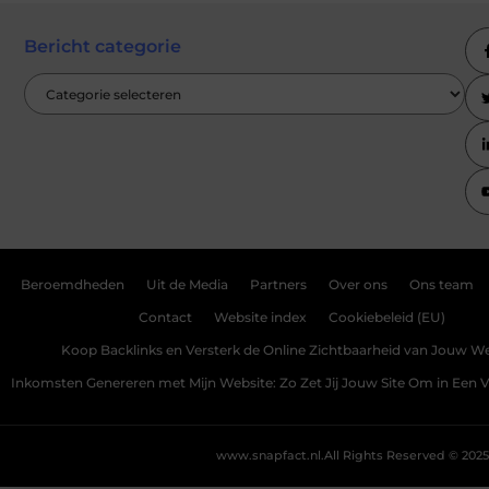
Bericht categorie
Beroemdheden
Uit de Media
Partners
Over ons
Ons team
Contact
Website index
Cookiebeleid (EU)
Koop Backlinks en Versterk de Online Zichtbaarheid van Jouw We
Inkomsten Genereren met Mijn Website: Zo Zet Jij Jouw Site Om in Een
www.snapfact.nl.
All Rights Reserved © 2025