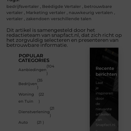
bedrijfsvertaler
,
Beëdigde Vertaler
,
betrouwbare
vertaler
,
Marketing vertaler
,
nauwkeurig vertalen
,
vertaler
,
zakendoen verschillende talen
Dit artikel is samengesteld door het
redactieteam van snapfact.nl, dat zich richt op
het zorgvuldig selecteren en presenteren van
betrouwbare informatie.
POPULAR
CATEGORIES
(104
Recente
Aanbiedingen
)
berichten
(35
Laat
Bedrijven
)
je
inspireren
Woning
(22
door
en Tuin
)
de
(21
nieuwste
Dienstverlening
artikelen
)
van
Auto
(21 )
Snapfact.nl
–