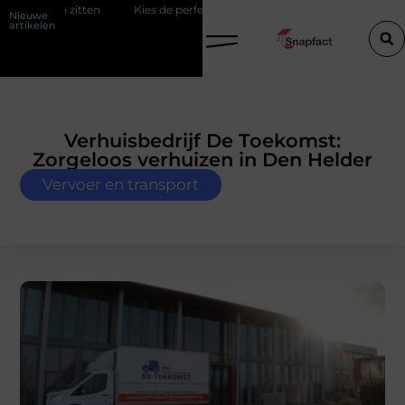
zitten
Kies de perfecte tussenjas voor heren
123theorie: Slim je
Nieuwe
artikelen
Verhuisbedrijf De Toekomst:
Zorgeloos verhuizen in Den Helder
Vervoer en transport