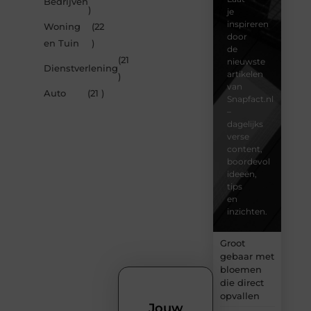
Bedrijven
)
je
inspireren
Woning
(22
door
en Tuin
)
de
(21
nieuwste
Dienstverlening
artikelen
)
van
Auto
(21 )
Snapfact.nl
–
dagelijks
verse
content,
boordevol
ideeën,
tips
en
inzichten.
Groot
gebaar met
bloemen
die direct
opvallen
Jouw