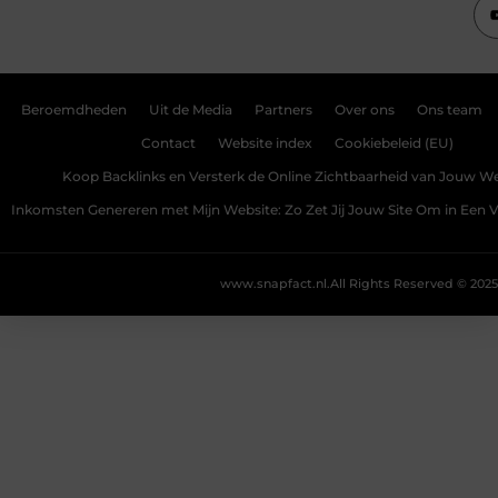
Beroemdheden
Uit de Media
Partners
Over ons
Ons team
Contact
Website index
Cookiebeleid (EU)
Koop Backlinks en Versterk de Online Zichtbaarheid van Jouw We
Inkomsten Genereren met Mijn Website: Zo Zet Jij Jouw Site Om in Een
www.snapfact.nl.
All Rights Reserved © 2025