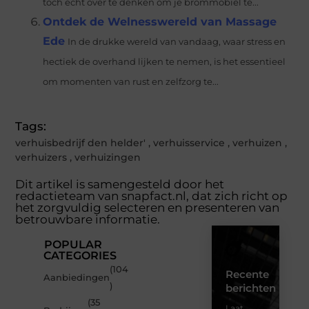
toch echt over te denken om je brommobiel te...
Ontdek de Welnesswereld van Massage
Ede
In de drukke wereld van vandaag, waar stress en
hectiek de overhand lijken te nemen, is het essentieel
om momenten van rust en zelfzorg te...
Tags:
verhuisbedrijf den helder'
,
verhuisservice
,
verhuizen
,
verhuizers
,
verhuizingen
Dit artikel is samengesteld door het
redactieteam van snapfact.nl, dat zich richt op
het zorgvuldig selecteren en presenteren van
betrouwbare informatie.
POPULAR
CATEGORIES
(104
Recente
Aanbiedingen
)
berichten
(35
Laat