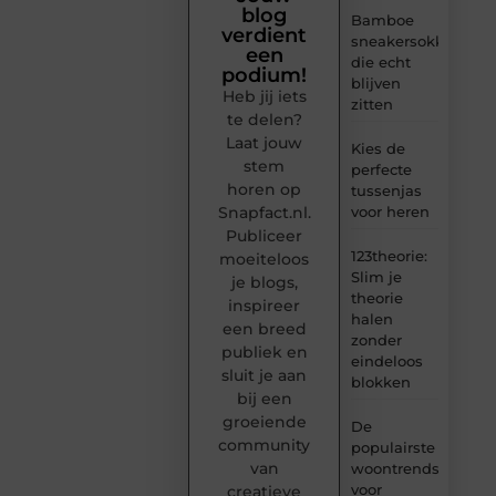
blog
Bamboe
verdient
sneakersokken
een
die echt
podium!
blijven
Heb jij iets
zitten
te delen?
Laat jouw
Kies de
stem
perfecte
horen op
tussenjas
Snapfact.nl.
voor heren
Publiceer
123theorie:
moeiteloos
Slim je
je blogs,
theorie
inspireer
halen
een breed
zonder
publiek en
eindeloos
sluit je aan
blokken
bij een
groeiende
De
community
populairste
van
woontrends
voor
creatieve