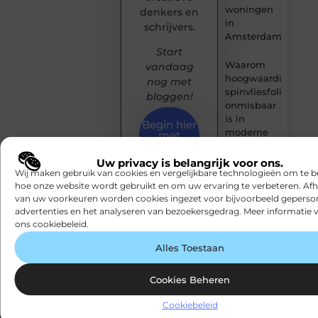
woningen
denkers en
in
schrijvers.
Amsterdam
Start
Waarom
vandaag
hoogwaardige
nog met
spinvliesfolie
bloggen!
onmisbaar
is in
Begin hier
moderne
met
publiceren
folietoepassingen
Uw privacy is belangrijk voor ons.
Wij maken gebruik van cookies en vergelijkbare technologieën om te b
Logistieke
hoe onze website wordt gebruikt en om uw ervaring te verbeteren. Afh
optimalisatie
van uw voorkeuren worden cookies ingezet voor bijvoorbeeld geperson
voor
advertenties en het analyseren van bezoekersgedrag. Meer informatie v
groeiende
ons cookiebeleid.
webshops
Alles Toestaan
De
specialist
Cookies Beheren
op het
gebied van
Cookiebeleid
interieurbouw