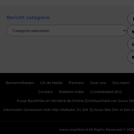
Bericht categorie
Beroemdheden
Uit de Media
Partners
Over ons
Ons team
Contact
Website index
Cookiebeleid (EU)
Koop Backlinks en Versterk de Online Zichtbaarheid van Jouw We
Inkomsten Genereren met Mijn Website: Zo Zet Jij Jouw Site Om in Een
www.snapfact.nl.
All Rights Reserved © 2025