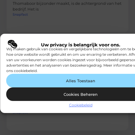
Thomaboor bijzonder maakt, is de achtergrond van het
bedrijf. Het is
Snapfact
Uw privacy is belangrijk voor ons.
Wij maken gebruik van cookies en vergelijkbare technologieën om te b
hoe onze website wordt gebruikt en om uw ervaring te verbeteren. Afh
van uw voorkeuren worden cookies ingezet voor bijvoorbeeld geperson
advertenties en het analyseren van bezoekersgedrag. Meer informatie v
ons cookiebeleid.
AANBIEDINGEN
Alles Toestaan
Grip op sleutelbeheer: zo houd je overzicht
én zorg je voor veiligheid
Cookies Beheren
In veel organisaties zijn fysieke sleutels nog steeds
onmisbaar. Denk aan de toegang tot gebouwen,
Cookiebeleid
opslagruimtes, voertuigen of technische installaties.
Snapfact