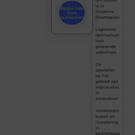
is in
Begin hier
moderne
met
publiceren
folietoepassingen
Logistieke
optimalisatie
voor
groeiende
webshops
De
specialist
op het
gebied van
interieurbouw
in
Amersfoort
Werkkleding
kopen als
investering
in
bedrijfskleding