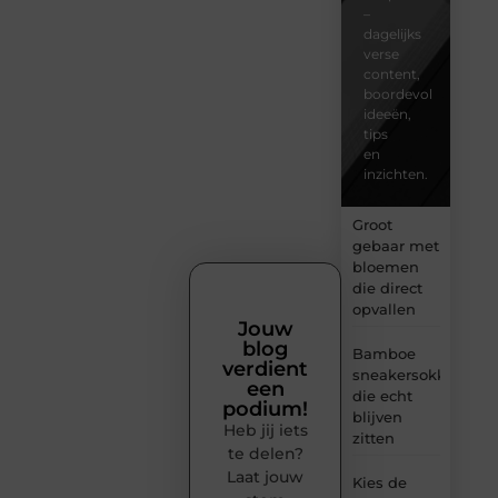
–
dagelijks
verse
content,
boordevol
ideeën,
tips
en
inzichten.
Groot
gebaar met
bloemen
die direct
opvallen
Jouw
blog
Bamboe
verdient
sneakersokken
een
die echt
podium!
blijven
Heb jij iets
zitten
te delen?
Laat jouw
Kies de