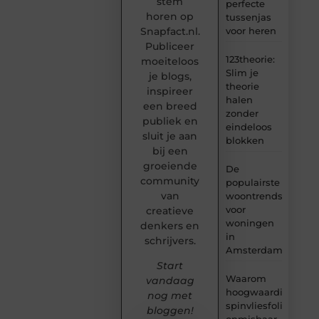
stem
perfecte
horen op
tussenjas
Snapfact.nl.
voor heren
Publiceer
123theorie:
moeiteloos
Slim je
je blogs,
theorie
inspireer
halen
een breed
zonder
publiek en
eindeloos
sluit je aan
blokken
bij een
groeiende
De
community
populairste
van
woontrends
voor
creatieve
woningen
denkers en
in
schrijvers.
Amsterdam
Start
Waarom
vandaag
hoogwaardige
nog met
spinvliesfolie
bloggen!
onmisbaar