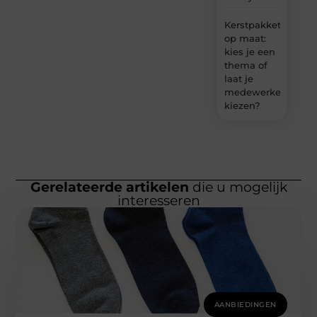
Kerstpakket
op maat:
kies je een
thema of
laat je
medewerkers
kiezen?
Gerelateerde artikelen
die u mogelijk
interesseren
AANBIEDINGEN