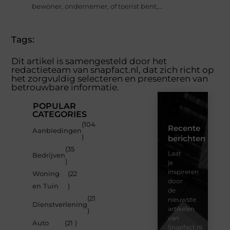
bewoner, ondernemer, of toerist bent,...
Tags:
Dit artikel is samengesteld door het
redactieteam van snapfact.nl, dat zich richt op
het zorgvuldig selecteren en presenteren van
betrouwbare informatie.
POPULAR
CATEGORIES
(104
Recente
Aanbiedingen
)
berichten
(35
Laat
Bedrijven
)
je
inspireren
Woning
(22
door
en Tuin
)
de
(21
nieuwste
Dienstverlening
artikelen
)
van
Auto
(21 )
Snapfact.nl