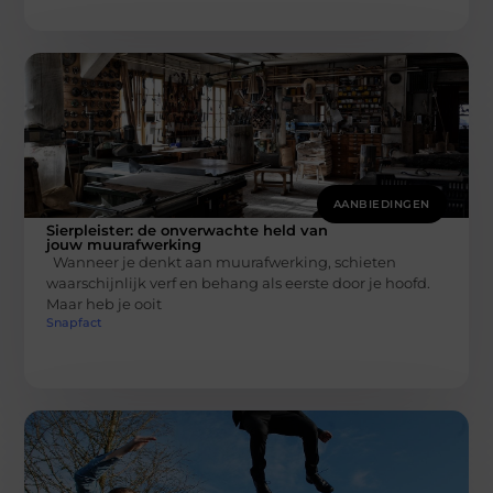
AANBIEDINGEN
Sierpleister: de onverwachte held van
jouw muurafwerking
Wanneer je denkt aan muurafwerking, schieten
waarschijnlijk verf en behang als eerste door je hoofd.
Maar heb je ooit
Snapfact