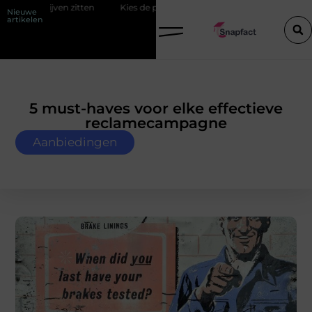
Kies de perfecte tussenjas voor heren
123theorie: Slim je theor
Nieuwe
artikelen
5 must-haves voor elke effectieve
reclamecampagne
Aanbiedingen