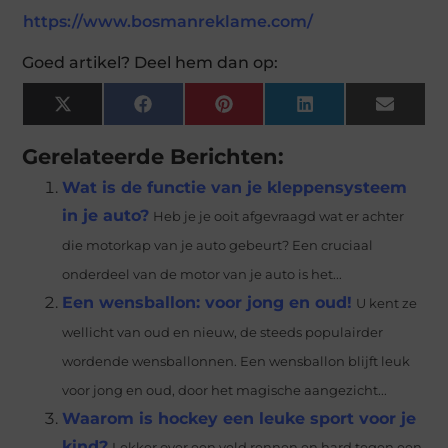
https://www.bosmanreklame.com/
Goed artikel? Deel hem dan op:
X
Facebook
Pinterest
LinkedIn
Email
(Twitter)
Gerelateerde Berichten:
Wat is de functie van je kleppensysteem
in je auto?
Heb je je ooit afgevraagd wat er achter
die motorkap van je auto gebeurt? Een cruciaal
onderdeel van de motor van je auto is het...
Een wensballon: voor jong en oud!
U kent ze
wellicht van oud en nieuw, de steeds populairder
wordende wensballonnen. Een wensballon blijft leuk
voor jong en oud, door het magische aangezicht...
Waarom is hockey een leuke sport voor je
kind?
Lekker over een veld rennen en hard tegen een