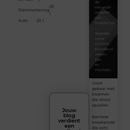
de
(21
nieuwste
Dienstverlening
artikelen
)
van
Auto
(21 )
Snapfact.nl
–
dagelijks
verse
content,
boordevol
ideeën,
tips
en
inzichten.
Groot
gebaar met
bloemen
die direct
opvallen
Jouw
blog
Bamboe
verdient
sneakersokken
een
die echt