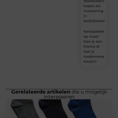
Werkkleding
kopen als
investering
in
bedrijfskleding
Kerstpakket
op maat:
kies je een
thema of
laat je
medewerkers
kiezen?
Gerelateerde artikelen
die u mogelijk
interesseren