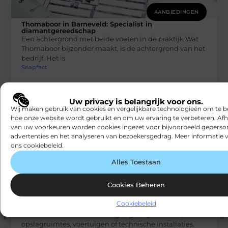
AANBIEDINGEN
Thomaboor in Barneveld: Specialist in
diamantgereedschap
Een achtergrond met beide voeten in de praktijk Wat
Thomaboor bijzonder maakt, is de achtergrond van het
bedrijf. Het is
Snapfact
Uw privacy is belangrijk voor ons.
Wij maken gebruik van cookies en vergelijkbare technologieën om te b
hoe onze website wordt gebruikt en om uw ervaring te verbeteren. Afh
van uw voorkeuren worden cookies ingezet voor bijvoorbeeld geperson
advertenties en het analyseren van bezoekersgedrag. Meer informatie v
ons cookiebeleid.
Alles Toestaan
AANBIEDINGEN
Cookies Beheren
Grip op sleutelbeheer: zo houd je overzicht
én zorg je voor veiligheid
Cookiebeleid
In veel organisaties zijn fysieke sleutels nog steeds
onmisbaar. Denk aan de toegang tot gebouwen,
opslagruimtes, voertuigen of technische installaties.