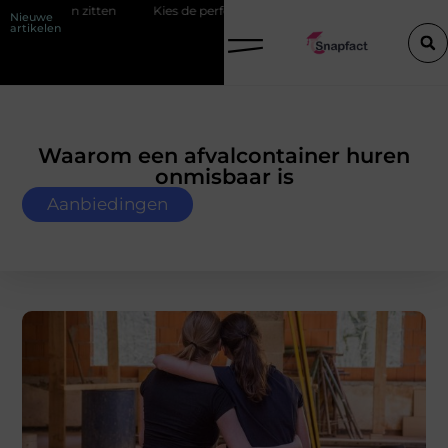
Kies de perfecte tussenjas voor heren
123theorie: Slim je theorie h
Nieuwe
artikelen
Waarom een afvalcontainer huren
onmisbaar is
Aanbiedingen