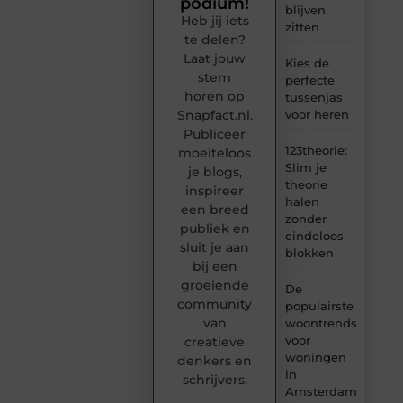
podium!
blijven
Heb jij iets
zitten
te delen?
Laat jouw
Kies de
stem
perfecte
horen op
tussenjas
Snapfact.nl.
voor heren
Publiceer
123theorie:
moeiteloos
Slim je
je blogs,
theorie
inspireer
halen
een breed
zonder
publiek en
eindeloos
sluit je aan
blokken
bij een
groeiende
De
community
populairste
van
woontrends
voor
creatieve
woningen
denkers en
in
schrijvers.
Amsterdam