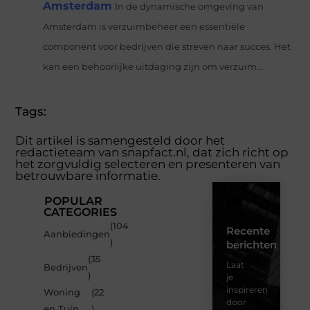
Amsterdam
In de dynamische omgeving van
Amsterdam is verzuimbeheer een essentiële
component voor bedrijven die streven naar succes. Het
kan een behoorlijke uitdaging zijn om verzuim...
Tags:
Dit artikel is samengesteld door het
redactieteam van snapfact.nl, dat zich richt op
het zorgvuldig selecteren en presenteren van
betrouwbare informatie.
POPULAR
CATEGORIES
(104
Recente
Aanbiedingen
)
berichten
(35
Laat
Bedrijven
)
je
inspireren
Woning
(22
door
en Tuin
)