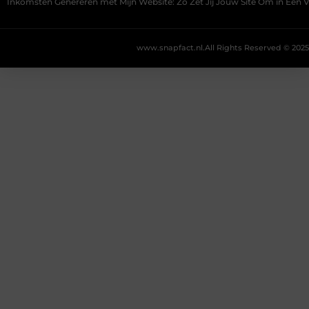
Inkomsten Genereren met Mijn Website: Zo Zet Jij Jouw Site Om in Een
www.snapfact.nl.
All Rights Reserved © 2025