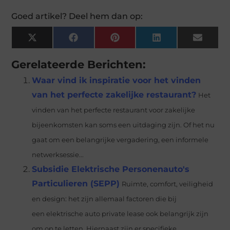
Goed artikel? Deel hem dan op:
X
Facebook
Pinterest
LinkedIn
Email
(Twitter)
Gerelateerde Berichten:
Waar vind ik inspiratie voor het vinden
van het perfecte zakelijke restaurant?
Het
vinden van het perfecte restaurant voor zakelijke
bijeenkomsten kan soms een uitdaging zijn. Of het nu
gaat om een belangrijke vergadering, een informele
netwerksessie...
Subsidie Elektrische Personenauto's
Particulieren (SEPP)
Ruimte, comfort, veiligheid
en design: het zijn allemaal factoren die bij
een elektrische auto private lease ook belangrijk zijn
om op te letten. Hiernaast zijn er specifieke...