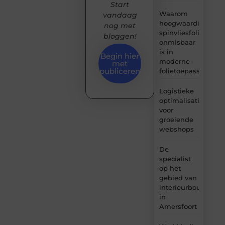
Start
Waarom
vandaag
hoogwaardige
nog met
spinvliesfolie
bloggen!
onmisbaar
is in
Begin hier
moderne
met
publiceren
folietoepassingen
Logistieke
optimalisatie
voor
groeiende
webshops
De
specialist
op het
gebied van
interieurbouw
in
Amersfoort