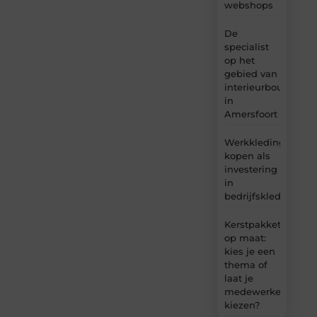
webshops
De
specialist
op het
gebied van
interieurbouw
in
Amersfoort
Werkkleding
kopen als
investering
in
bedrijfskleding
Kerstpakket
op maat:
kies je een
thema of
laat je
medewerkers
kiezen?