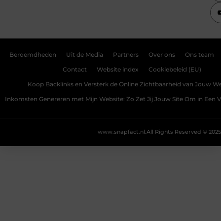
Beroemdheden
Uit de Media
Partners
Over ons
Ons team
Contact
Website index
Cookiebeleid (EU)
Koop Backlinks en Versterk de Online Zichtbaarheid van Jouw We
Inkomsten Genereren met Mijn Website: Zo Zet Jij Jouw Site Om in Een
www.snapfact.nl.
All Rights Reserved © 2025