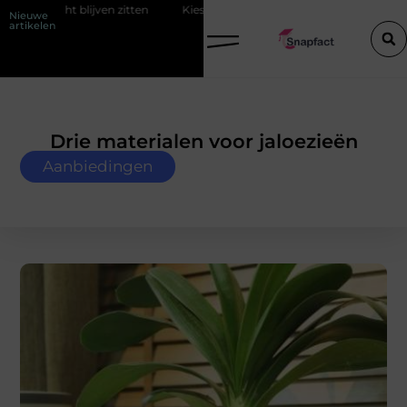
tten
Kies de perfecte tussenjas voor heren
123theorie: Slim je t
Nieuwe
artikelen
Drie materialen voor jaloezieën
Aanbiedingen