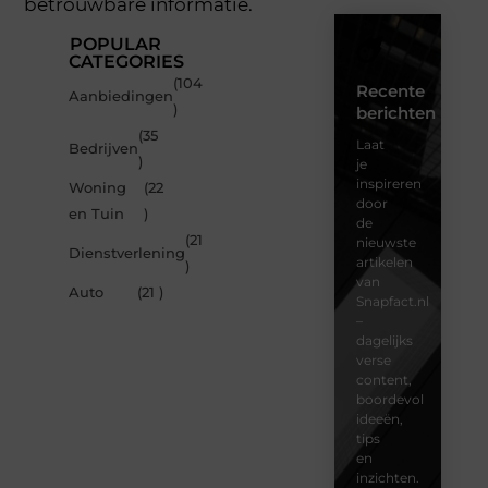
betrouwbare informatie.
POPULAR
CATEGORIES
(104
Recente
Aanbiedingen
)
berichten
(35
Laat
Bedrijven
)
je
inspireren
Woning
(22
door
en Tuin
)
de
(21
nieuwste
Dienstverlening
artikelen
)
van
Auto
(21 )
Snapfact.nl
–
dagelijks
verse
content,
boordevol
ideeën,
tips
en
inzichten.