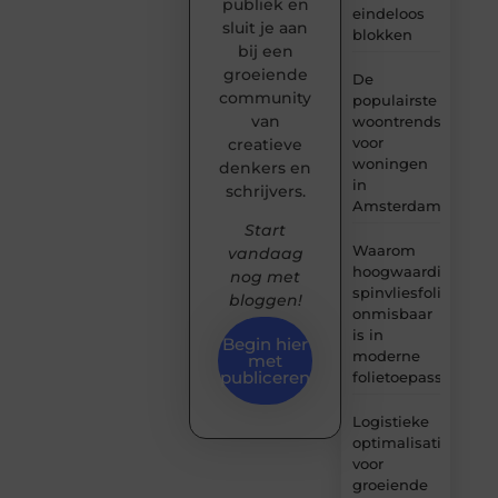
publiek en
eindeloos
sluit je aan
blokken
bij een
groeiende
De
community
populairste
van
woontrends
voor
creatieve
woningen
denkers en
in
schrijvers.
Amsterdam
Start
Waarom
vandaag
hoogwaardige
nog met
spinvliesfolie
bloggen!
onmisbaar
is in
Begin hier
moderne
met
publiceren
folietoepassingen
Logistieke
optimalisatie
voor
groeiende