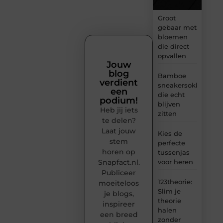
Groot
gebaar met
bloemen
die direct
opvallen
Jouw
blog
Bamboe
verdient
sneakersokken
een
die echt
podium!
blijven
Heb jij iets
zitten
te delen?
Laat jouw
Kies de
stem
perfecte
horen op
tussenjas
Snapfact.nl.
voor heren
Publiceer
123theorie:
moeiteloos
Slim je
je blogs,
theorie
inspireer
halen
een breed
zonder