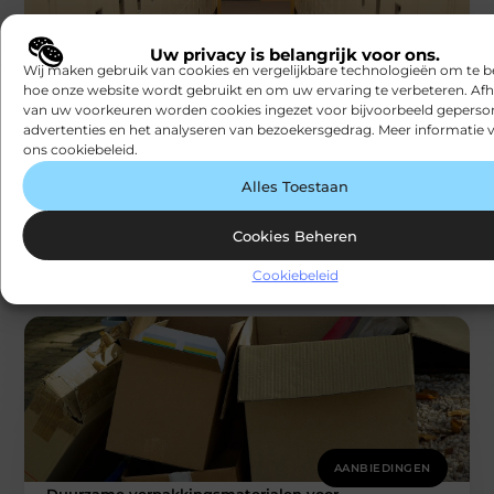
Uw privacy is belangrijk voor ons.
Wij maken gebruik van cookies en vergelijkbare technologieën om te b
hoe onze website wordt gebruikt en om uw ervaring te verbeteren. Afh
van uw voorkeuren worden cookies ingezet voor bijvoorbeeld geperson
AANBIEDINGEN
advertenties en het analyseren van bezoekersgedrag. Meer informatie v
Grip op sleutelbeheer: zo houd je overzicht
én zorg je voor veiligheid
ons cookiebeleid.
In veel organisaties zijn fysieke sleutels nog steeds
Alles Toestaan
onmisbaar. Denk aan de toegang tot gebouwen,
opslagruimtes, voertuigen of technische installaties.
Snapfact
Cookies Beheren
Cookiebeleid
AANBIEDINGEN