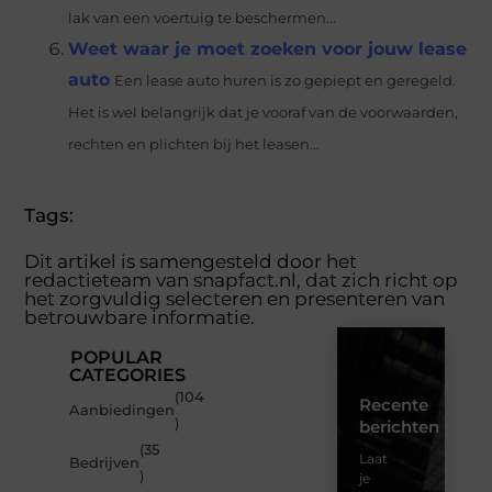
lak van een voertuig te beschermen...
Weet waar je moet zoeken voor jouw lease
auto
Een lease auto huren is zo gepiept en geregeld.
Het is wel belangrijk dat je vooraf van de voorwaarden,
rechten en plichten bij het leasen...
Tags:
Dit artikel is samengesteld door het
redactieteam van snapfact.nl, dat zich richt op
het zorgvuldig selecteren en presenteren van
betrouwbare informatie.
POPULAR
CATEGORIES
(104
Recente
Aanbiedingen
)
berichten
(35
Laat
Bedrijven
)
je