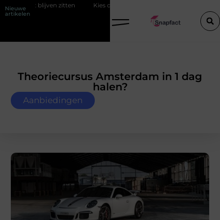
ten
Kies de perfecte tussenjas voor heren
123theorie: Slim je th
Nieuwe
artikelen
Theoriecursus Amsterdam in 1 dag
halen?
Aanbiedingen