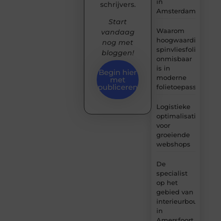
in
schrijvers.
Amsterdam
Start
Waarom
vandaag
hoogwaardige
nog met
spinvliesfolie
bloggen!
onmisbaar
is in
Begin hier
moderne
met
publiceren
folietoepassingen
Logistieke
optimalisatie
voor
groeiende
webshops
De
specialist
op het
gebied van
interieurbouw
in
Amersfoort