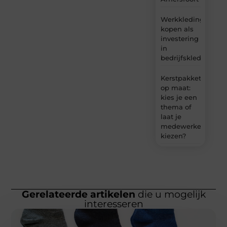
Werkkleding
kopen als
investering
in
bedrijfskleding
Kerstpakket
op maat:
kies je een
thema of
laat je
medewerkers
kiezen?
Gerelateerde artikelen
die u mogelijk
interesseren