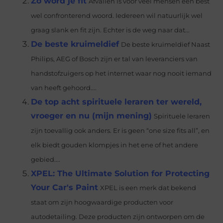
Zo word je fit
Afvallen is voor veel mensen een best
wel confronterend woord. Iedereen wil natuurlijk wel
graag slank en fit zijn. Echter is de weg naar dat...
De beste kruimeldief
De beste kruimeldief Naast
Philips, AEG of Bosch zijn er tal van leveranciers van
handstofzuigers op het internet waar nog nooit iemand
van heeft gehoord....
De top acht spirituele leraren ter wereld,
vroeger en nu (mijn mening)
Spirituele leraren
zijn toevallig ook anders. Er is geen “one size fits all”, en
elk biedt gouden klompjes in het ene of het andere
gebied....
XPEL: The Ultimate Solution for Protecting
Your Car's Paint
XPEL is een merk dat bekend
staat om zijn hoogwaardige producten voor
autodetailing. Deze producten zijn ontworpen om de