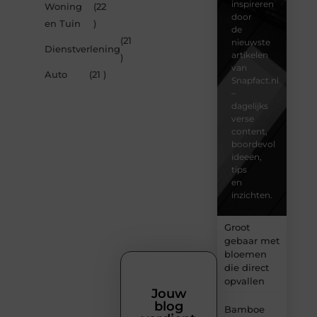
inspireren
Woning
(22
door
en Tuin
)
de
(21
nieuwste
Dienstverlening
artikelen
)
van
Auto
(21 )
Snapfact.nl
–
dagelijks
verse
content,
boordevol
ideeën,
tips
en
inzichten.
Groot
gebaar met
bloemen
die direct
opvallen
Jouw
blog
Bamboe