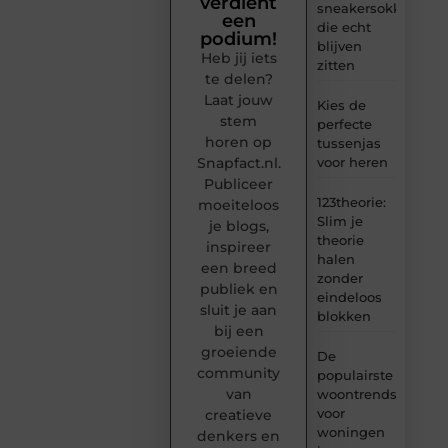
verdient
sneakersokken
een
die echt
podium!
blijven
Heb jij iets
zitten
te delen?
Laat jouw
Kies de
stem
perfecte
horen op
tussenjas
Snapfact.nl.
voor heren
Publiceer
123theorie:
moeiteloos
Slim je
je blogs,
theorie
inspireer
halen
een breed
zonder
publiek en
eindeloos
sluit je aan
blokken
bij een
groeiende
De
community
populairste
van
woontrends
voor
creatieve
woningen
denkers en