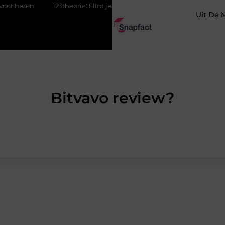
n
123theorie: Slim je theorie halen zonder eindeloos blokken
Uit De 
Bitvavo review?