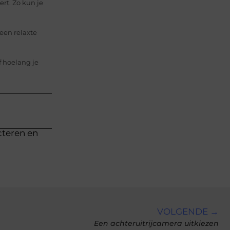
rt. Zo kun je
een relaxte
f hoelang je
cteren en
VOLGENDE →
Een achteruitrijcamera uitkiezen