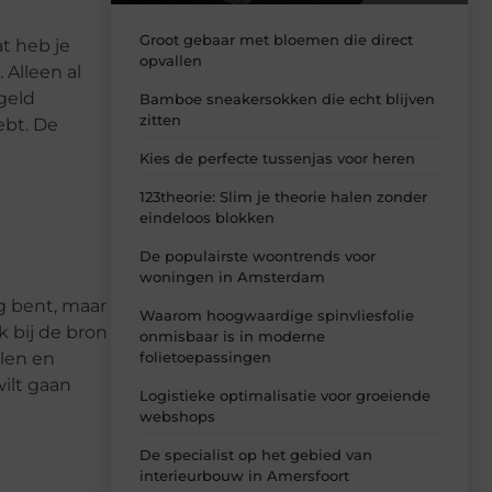
Groot gebaar met bloemen die direct
t heb je
opvallen
 Alleen al
ogeld
Bamboe sneakersokken die echt blijven
zitten
ebt. De
Kies de perfecte tussenjas voor heren
123theorie: Slim je theorie halen zonder
eindeloos blokken
De populairste woontrends voor
woningen in Amsterdam
ig bent, maar
Waarom hoogwaardige spinvliesfolie
k bij de bron
onmisbaar is in moderne
folietoepassingen
elen en
wilt gaan
Logistieke optimalisatie voor groeiende
webshops
De specialist op het gebied van
interieurbouw in Amersfoort