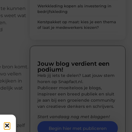
Werkkleding kopen als investering in
n te kunnen
bedrijfskleding
es weet wat
Kerstpakket op maat: kies je een thema
en.
of laat je medewerkers kiezen?
nd
Jouw blog verdient een
e bron komt.
podium!
vo vellen
Heb jij iets te delen? Laat jouw stem
ekijken in
horen op Snapfact.nl.
Publiceer moeiteloos je blogs,
delijk wat
inspireer een breed publiek en sluit
je aan bij een groeiende community
van creatieve denkers en schrijvers.
Start vandaag nog met bloggen!
die je zelf
Begin hier met publiceren