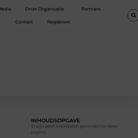
De populairste woontrends voor woningen in Amsterdam
Waa
Media
Onze Organisatie
Partners
Contact
Registreer
INHOUDSOPGAVE
Er zijn geen kopteksten gevonden op deze
pagina.