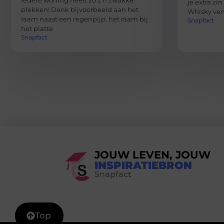
Iedere woning heeft zo z’n zwakke
je extra zi
plekken! Denk bijvoorbeeld aan het
Whisky ver
raam naast een regenpijp, het raam bij
Snapfact
het platte
Snapfact
JOUW LEVEN, JOUW
INSPIRATIEBRON
Snapfact
Top