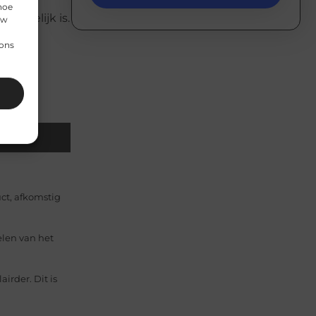
ount te
hoe
rekkelijk is.
uw
ar
 ons
Email
ct, afkomstig
elen van het
irder. Dit is