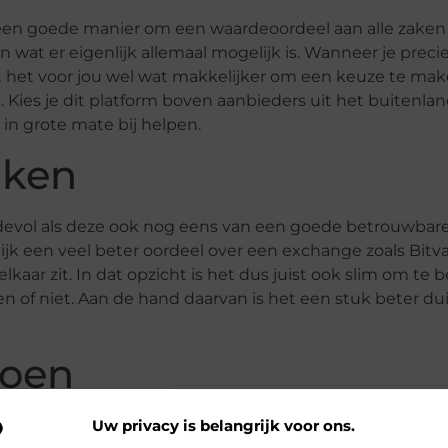
 een goede manier om een waardeoordeel aan alle zake
wat er eigenlijk allemaal mogelijk is. Wanneer je preci
dt het voor jou wel wat makkelijker om een keuze te mak
is. Kies je dit platform boven aanbieders uit het buitenla
 in grote mate bij helpen.
iken
rdevol als deze ook nog eens van een goede betrouwbar
jk een veel beter oordeel over een exchange zoals Bitva
aar zit. In dat opzicht is het dus juist ook slim om te b
 of niet. Aan de hand daarvan is het een stuk beter dui
doen
tform goed in te schatten en te begrijpen. Ook de kennis 
Uw privacy is belangrijk voor ons.