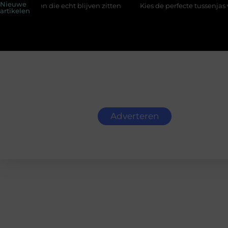
Nieuwe
en die echt blijven zitten
Kies de perfecte tussenjas voor here
artikelen
Adverteren