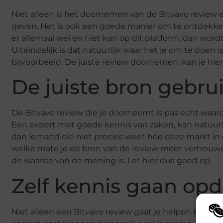
Niet alleen is het doornemen van de Bitvavo review
geven. Het is ook een goede manier om te ontdekken 
er allemaal wel en niet kan op dit platform, dan wor
Uiteindelijk is dat natuurlijk waar het je om te doen 
bijvoorbeeld. De juiste review doornemen, kan je hier
De juiste bron gebru
De Bitvavo review die je doorneemt is pas echt waa
Een expert met goede kennis van zaken, kan natuurli
dan iemand die niet precies weet hoe deze markt in elk
welke mate je de bron van de review moet vertrouwen
de waarde van de mening is. Let hier dus goed op.
Zelf kennis gaan op
Niet alleen een Bitvavo review gaat je helpen het pla