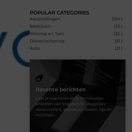
POPULAR CATEGORIES
Aanbiedingen
(104 )
Bedrijven
(35 )
Woning en Tuin
(22 )
Dienstverlening
(21 )
Auto
(21 )
Recente berichten
Laat je inspireren door de nieuwste
artikelen van Snapfact.nl – dagelijks
verse content, boordevol ideeën, tips en
inzichten.