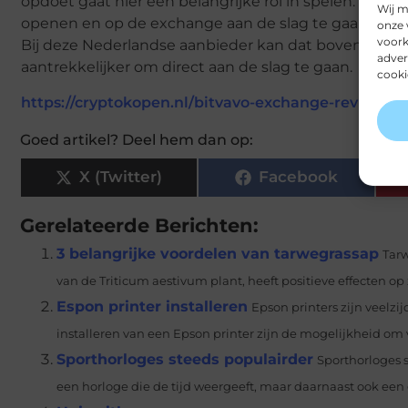
opdoet gaat hier een belangrijke rol in spelen. Daaro
Wij m
openen en op de exchange aan de slag te gaan. Op die
onze 
voork
Bij deze Nederlandse aanbieder kan dat bovendien o
adver
aantrekkelijker om direct aan de slag te gaan.
cooki
https://cryptokopen.nl/bitvavo-exchange-review-b
Goed artikel? Deel hem dan op:
X (Twitter)
Facebook
Gerelateerde Berichten:
3 belangrijke voordelen van tarwegrassap
Tarw
van de Triticum aestivum plant, heeft positieve effecten op 
Espon printer installeren
Epson printers zijn veelzi
installeren van een Epson printer zijn de mogelijkheid om v
Sporthorloges steeds populairder
Sporthorloges 
een horloge die de tijd weergeeft, maar daarnaast ook een 