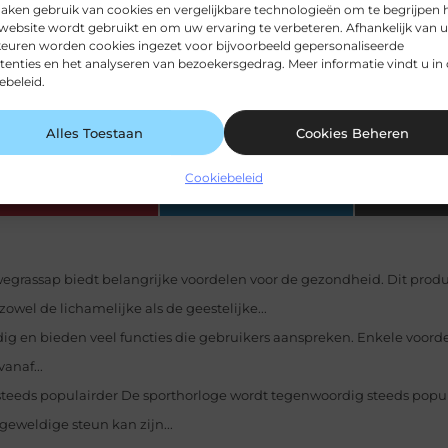
m is het dus ook aan te raden om vooral ook zelf een acc
aken gebruik van cookies en vergelijkbare technologieën om te begrijpen 
 manier kan je pas echt ervaren of het ook voor jou aant
website wordt gebruikt en om uw ervaring te verbeteren. Afhankelijk van 
euren worden cookies ingezet voor bijvoorbeeld gepersonaliseerde
ok nog eens heel gemakkelijk. Dat maakt het alleen ma
tenties en het analyseren van bezoekersgedrag. Meer informatie vindt u in
ebeleid.
etrouwbaar-en-ervaring/
Alles Toestaan
Cookies Beheren
Cookiebeleid
Pinterest
LinkedIn
egrassap biedt belangrijke voordelen voor de gezondheid. Dit produ
zowel de lichamelijke als de geestelijke...
jdig en bieden veel functies die gebruikers aanspreken. Enkele voord
anaf...
steeds populairder De sporthorloge wordt tegenwoordig steeds popula
geweldige steun kan zijn...