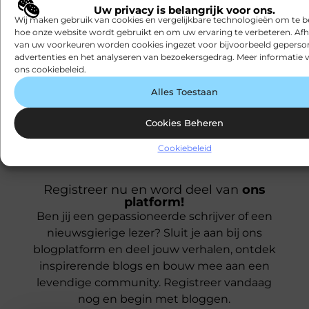
Meubels
Woningen
Dieren
Uw privacy is belangrijk voor ons.
Mode en
Zakelijk
Electronica en
Wij maken gebruik van cookies en vergelijkbare technologieën om te b
hoe onze website wordt gebruikt en om uw ervaring te verbeteren. Afh
Kleding
Zakelijke
Computers
van uw voorkeuren worden cookies ingezet voor bijvoorbeeld geperson
Motor
dienstverleni
Energie
advertenties en het analyseren van bezoekersgedrag. Meer informatie v
Onderwijs
Zorg
Entertainment
ons cookiebeleid.
Alles Toestaan
Cookies Beheren
Cookiebeleid
Registreer nu en word deel van
ons
platform!
Ben jij een gepassioneerde schrijver of een
nieuwsgierige lezer? Sluit je aan bij ons
blogplatform en deel jouw verhalen, ontdek
inspirerende blogs en bouw mee aan een
levendige community. Registreer vandaag
nog en begin met bloggen.