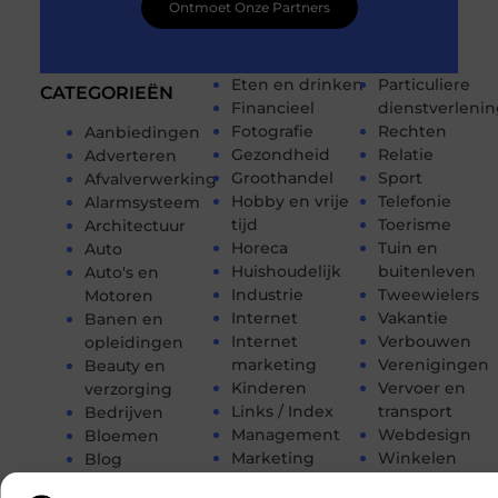
Ontmoet Onze Partners
Eten en drinken
Particuliere
CATEGORIEËN
Financieel
dienstverleni
Fotografie
Rechten
Aanbiedingen
Gezondheid
Relatie
Adverteren
Groothandel
Sport
Afvalverwerking
Hobby en vrije
Telefonie
Alarmsysteem
tijd
Toerisme
Architectuur
Horeca
Tuin en
Auto
Huishoudelijk
buitenleven
Auto's en
Industrie
Tweewielers
Motoren
Internet
Vakantie
Banen en
Internet
Verbouwen
opleidingen
marketing
Verenigingen
Beauty en
Kinderen
Vervoer en
verzorging
Links / Index
transport
Bedrijven
Management
Webdesign
Bloemen
Marketing
Winkelen
Blog
Media
Woning en Tui
Dienstverlening