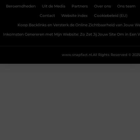
Beroemdheden
Uit de Media
Partners
Over ons
Ons team
Contact
Website index
Cookiebeleid (EU)
Koop Backlinks en Versterk de Online Zichtbaarheid van Jouw We
Inkomsten Genereren met Mijn Website: Zo Zet Jij Jouw Site Om in Een
www.snapfact.nl.
All Rights Reserved © 2025