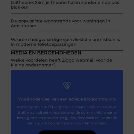
123theorie: Slim je theorie halen zonder eindeloos
blokken
De populairste woontrends voor woningen in
Amsterdam
Waarom hoogwaardige spinvliesfolie onmisbaar is
in moderne folietoepassingen
MEDIA EN BEROEMDHEDEN
Welke voordelen heeft Ziggo webmail voor de
kleine ondernemer?
Word onderdeel van een actieve blogcommunity
Net begonnen met bloggen? Je staat er niet alleen voor!
Sluit je aan bij een ondersteunende community waar je
leert, groeit en ontdekt. Krijg tips, feedback en inspiratie
van andere beginnende én ervaren bloggers.