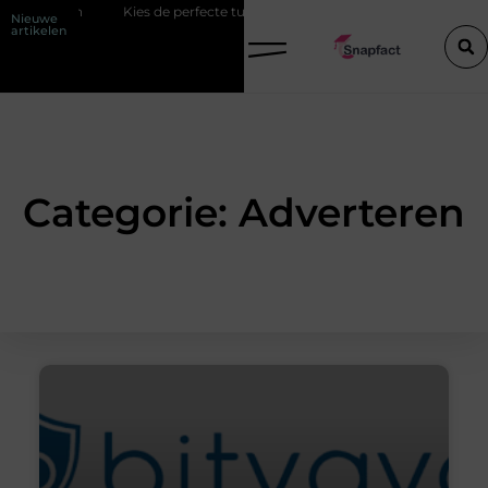
n zitten
Kies de perfecte tussenjas voor heren
123theorie: Slim 
Nieuwe
artikelen
Categorie: Adverteren