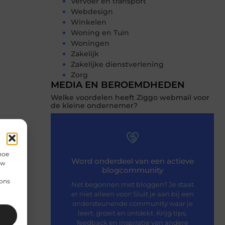
Vervoer en transport
Webdesign
Winkelen
Woning en Tuin
Woningen
Zakelijk
Zakelijke dienstverlening
Zorg
MEDIA EN BEROEMDHEDEN
Welke voordelen heeft Ziggo webmail voor
de kleine ondernemer?
hoe
Word onderdeel van een actieve
uw
blogcommunity
 ons
Net begonnen met bloggen? Je staat
er niet alleen voor! Sluit je aan bij een
ondersteunende community waar je
leert, groeit en ontdekt. Krijg tips,
feedback en inspiratie van andere