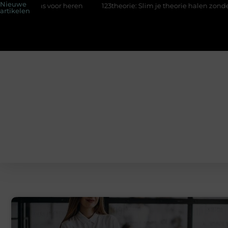
Nieuwe
jas voor heren
123theorie: Slim je theorie halen zonder eindelo
artikelen