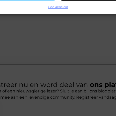
Cookiebeleid
treer nu en word deel van
ons pla
r of een nieuwsgierige lezer? Sluit je aan bij ons blogpl
 mee aan een levendige community. Registreer vandaa