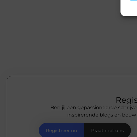
Regis
Ben jij een gepassioneerde schrijve
inspirerende blogs en bouw
Registreer nu
Praat met ons