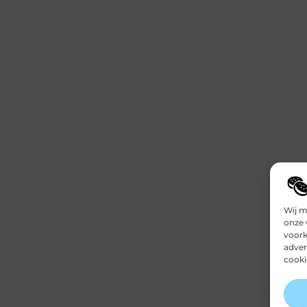
Wij m
onze 
voork
adver
cooki