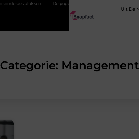
os blokken
De populairste woontrends voor woningen in Amste
Uit De 
Categorie: Management