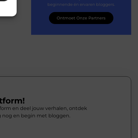
beginnende én ervaren bloggers.
Ontmoet Onze Partners
tform!
atform en deel jouw verhalen, ontdek
g nog en begin met bloggen.