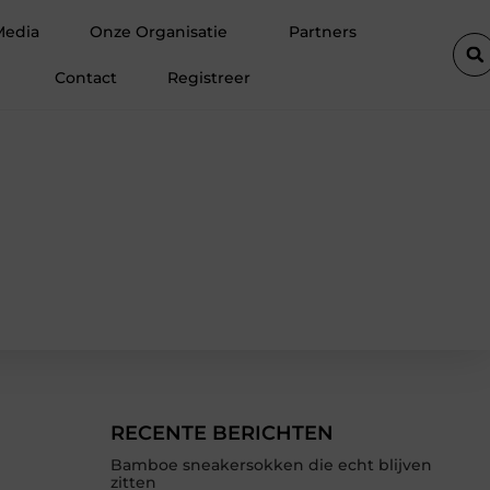
rdam
Waarom hoogwaardige spinvliesfolie onmisbaar is in mode
Media
Onze Organisatie
Partners
Contact
Registreer
RECENTE BERICHTEN
Bamboe sneakersokken die echt blijven
zitten