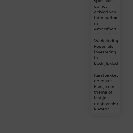
specialist
op het
gebied van
interieurbouw
in
Amersfoort
Werkkleding
kopen als
investering
in
bedrijfskleding
Kerstpakket
op maat:
kies je een
thema of
laat je
medewerkers
kiezen?