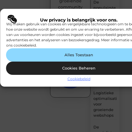
groeiende
De
community
populairste
van
woontrends
voor
creatieve
Uw privacy is belangrijk voor ons.
Wij maken gebruik van cookies en vergelijkbare technologieën om te b
woningen
denkers en
hoe onze website wordt gebruikt en om uw ervaring te verbeteren. Afh
in
schrijvers.
van uw voorkeuren worden cookies ingezet voor bijvoorbeeld geperson
Amsterdam
advertenties en het analyseren van bezoekersgedrag. Meer informatie v
Start
ons cookiebeleid.
Waarom
vandaag
hoogwaardige
nog met
Alles Toestaan
spinvliesfolie
bloggen!
onmisbaar
Cookies Beheren
is in
Begin hier
moderne
met
Cookiebeleid
publiceren
folietoepassingen
Logistieke
optimalisatie
voor
groeiende
webshops
De