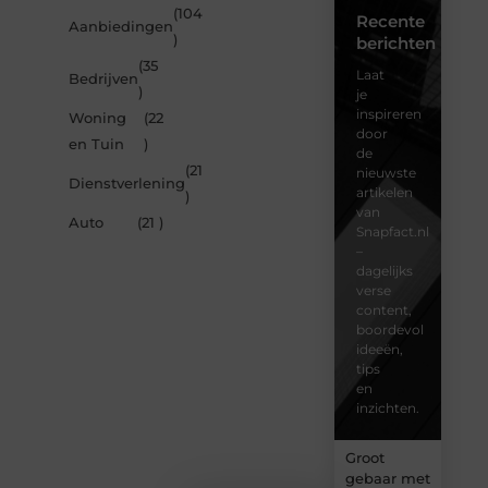
(104
Recente
Aanbiedingen
)
berichten
(35
Laat
Bedrijven
)
je
inspireren
Woning
(22
door
en Tuin
)
de
(21
nieuwste
Dienstverlening
artikelen
)
van
Auto
(21 )
Snapfact.nl
–
dagelijks
verse
content,
boordevol
ideeën,
tips
en
inzichten.
Groot
gebaar met