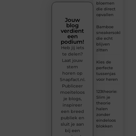
bloemen
die direct
opvallen
Jouw
blog
Bamboe
verdient
sneakersokken
een
die echt
podium!
blijven
Heb jij iets
zitten
te delen?
Laat jouw
Kies de
stem
perfecte
horen op
tussenjas
Snapfact.nl.
voor heren
Publiceer
123theorie:
moeiteloos
Slim je
je blogs,
theorie
inspireer
halen
een breed
zonder
publiek en
eindeloos
sluit je aan
blokken
bij een