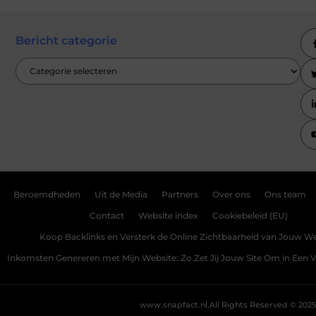
Bericht categorie
Beroemdheden
Uit de Media
Partners
Over ons
Ons team
Contact
Website index
Cookiebeleid (EU)
Koop Backlinks en Versterk de Online Zichtbaarheid van Jouw We
Inkomsten Genereren met Mijn Website: Zo Zet Jij Jouw Site Om in Een
www.snapfact.nl.
All Rights Reserved © 2025