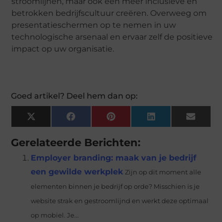
stroomlijnen, maar ook een meer inclusieve en
betrokken bedrijfscultuur creëren. Overweeg om
presentatieschermen op te nemen in uw
technologische arsenaal en ervaar zelf de positieve
impact op uw organisatie.
Goed artikel? Deel hem dan op:
X
Facebook
Pinterest
LinkedIn
Email
(Twitter)
Gerelateerde Berichten:
Employer branding: maak van je bedrijf
een gewilde werkplek
Zijn op dit moment alle
elementen binnen je bedrijf op orde? Misschien is je
website strak en gestroomlijnd en werkt deze optimaal
op mobiel. Je...