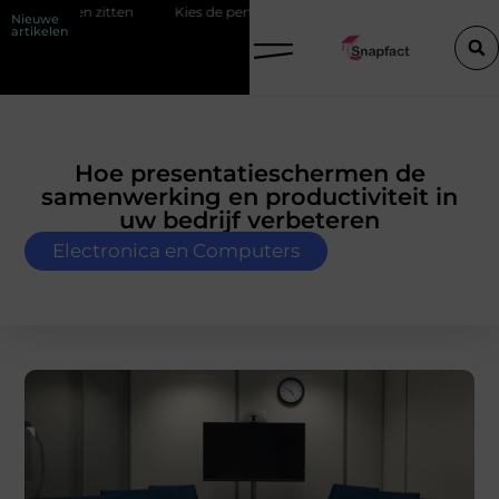
n zitten
Kies de perfecte tussenjas voor heren
123theorie: Slim 
Nieuwe
artikelen
Hoe presentatieschermen de
samenwerking en productiviteit in
uw bedrijf verbeteren
Electronica en Computers