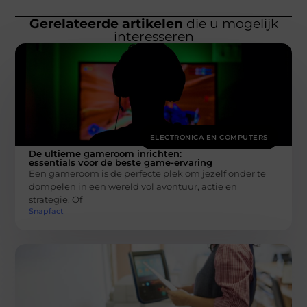
Gerelateerde artikelen
die u mogelijk
interesseren
ELECTRONICA EN COMPUTERS
De ultieme gameroom inrichten:
essentials voor de beste game-ervaring
Een gameroom is de perfecte plek om jezelf onder te
dompelen in een wereld vol avontuur, actie en
strategie. Of
Snapfact