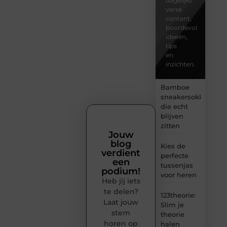
dagelijks
verse
content,
boordevol
ideeën,
tips
en
inzichten.
Bamboe
sneakersokken
die echt
blijven
zitten
Jouw
blog
Kies de
verdient
perfecte
een
tussenjas
podium!
voor heren
Heb jij iets
te delen?
123theorie:
Laat jouw
Slim je
stem
theorie
horen op
halen