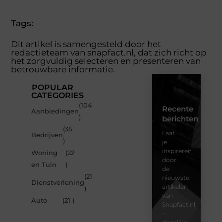
Tags:
Dit artikel is samengesteld door het
redactieteam van snapfact.nl, dat zich richt op
het zorgvuldig selecteren en presenteren van
betrouwbare informatie.
POPULAR
CATEGORIES
(104
Recente
Aanbiedingen
)
berichten
(35
Laat
Bedrijven
)
je
inspireren
Woning
(22
door
en Tuin
)
de
(21
nieuwste
Dienstverlening
artikelen
)
van
Auto
(21 )
Snapfact.nl
–