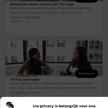
Kartonnen dozen sluiten met PVC tape
Ben je net een webshop begonnen? Moet je daarbij
veel dozen sluiten? En weet je nog niet welke
verpakkingstape je
Snapfact
BEDRIJVEN
Je VOG aanvragen
Sommige functies in Nederland vragen verplicht om
een VOG. VOG is een afkorting voor verklaring omtrent
het gedrag. In deze
Snapfact
Uw privacy is belangrijk voor ons.