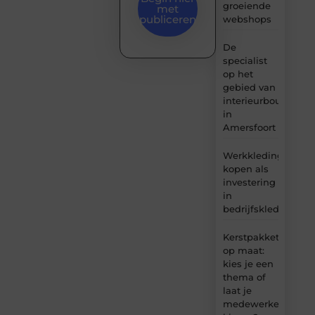
groeiende
met
publiceren
webshops
De
specialist
op het
gebied van
interieurbouw
in
Amersfoort
Werkkleding
kopen als
investering
in
bedrijfskleding
Kerstpakket
op maat:
kies je een
thema of
laat je
medewerkers