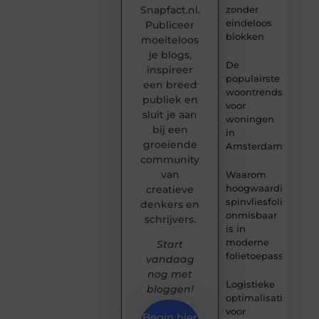
Snapfact.nl.
zonder
eindeloos
Publiceer
blokken
moeiteloos
je blogs,
De
inspireer
populairste
een breed
woontrends
publiek en
voor
sluit je aan
woningen
bij een
in
groeiende
Amsterdam
community
van
Waarom
hoogwaardige
creatieve
spinvliesfolie
denkers en
onmisbaar
schrijvers.
is in
moderne
Start
folietoepassingen
vandaag
nog met
Logistieke
bloggen!
optimalisatie
voor
Begin hier