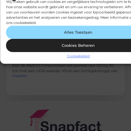
Wij maken gebruik van cookies en vergelijkbare technologieën om te b
hoe onze website wordt gebruikt en om uw ervaring te verbeteren. Afh
van uw voorkeuren worden cookies ingezet voor bijvoorbeeld geperson
advertenties en het analyseren van bezoekersgedrag. Meer informatie v
ons cookiebeleid.
Alles Toestaan
Cookies Beheren
BEDRIJVEN
Cookiebeleid
Volop eersteklas leds 24/7 verkrijgbaar bij
ledonline.nl
Een 36 Watt CCT kleurwissel led-paneel van 120 bij 30
cm met een UGR waarde <19 en een lichtopbrengst van
Snapfact