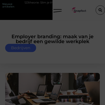
123theorie: Slim je theorie halen zonder eindeloos blokken
De pop
Nieuwe
artikelen
Employer branding: maak van je
bedrijf een gewilde werkplek
Bedrijven