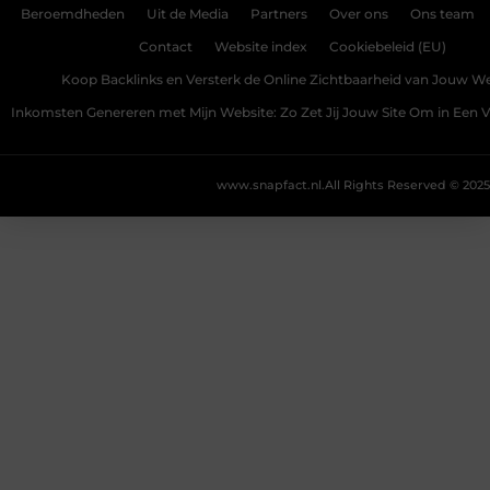
Beroemdheden
Uit de Media
Partners
Over ons
Ons team
Contact
Website index
Cookiebeleid (EU)
Koop Backlinks en Versterk de Online Zichtbaarheid van Jouw We
Inkomsten Genereren met Mijn Website: Zo Zet Jij Jouw Site Om in Een
www.snapfact.nl.
All Rights Reserved © 2025