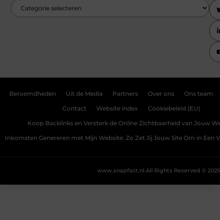
Beroemdheden
Uit de Media
Partners
Over ons
Ons team
Contact
Website index
Cookiebeleid (EU)
Koop Backlinks en Versterk de Online Zichtbaarheid van Jouw We
Inkomsten Genereren met Mijn Website: Zo Zet Jij Jouw Site Om in Een
www.snapfact.nl.
All Rights Reserved © 2025