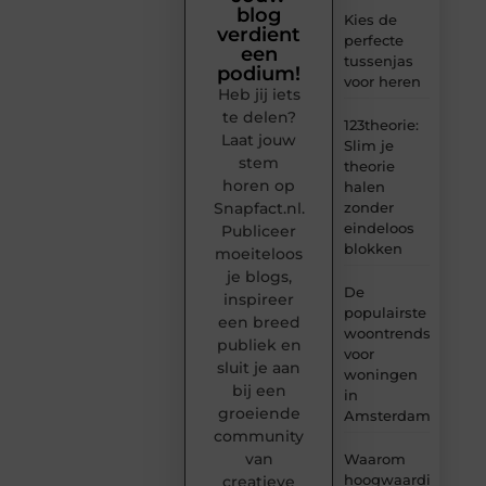
blog
Kies de
verdient
perfecte
een
tussenjas
podium!
voor heren
Heb jij iets
te delen?
123theorie:
Laat jouw
Slim je
stem
theorie
horen op
halen
Snapfact.nl.
zonder
eindeloos
Publiceer
blokken
moeiteloos
je blogs,
De
inspireer
populairste
een breed
woontrends
publiek en
voor
sluit je aan
woningen
bij een
in
groeiende
Amsterdam
community
van
Waarom
hoogwaardige
creatieve