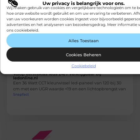
Uw privacy is belangrijk voor ons.
Wij maken gebruik van cookies en vergelijkbare technologieën om te b
hoe onze website wordt gebruikt en om uw ervaring te verbeteren. Afh
van uw voorkeuren worden cookies ingezet voor bijvoorbeeld geperson
advertenties en het analyseren van bezoekersgedrag. Meer informatie v
ons cookiebeleid.
Alles Toestaan
Cookies Beheren
Cookiebeleid
BEDRIJVEN
Volop eersteklas leds 24/7 verkrijgbaar bij
ledonline.nl
Een 36 Watt CCT kleurwissel led-paneel van 120 bij 30
cm met een UGR waarde <19 en een lichtopbrengst van
Snapfact