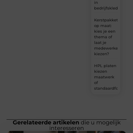
in
bedrijfskleding
Kerstpakket
op maat:
kies je een
thema of
laat je
medewerkers
kiezen?
HPL platen
kiezen
maatwerk
of
standaardformaat
Gerelateerde artikelen
die u mogelijk
interesseren