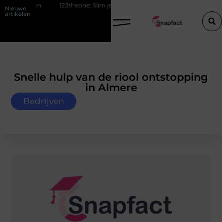
123theorie: Slim je theorie halen zonder eindeloos blokken
De pop
Nieuwe
artikelen
Snelle hulp van de riool ontstopping
in Almere
Bedrijven