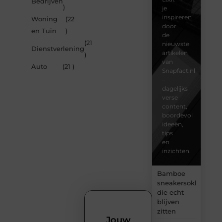
Bedrijven
)
je
inspireren
Woning
(22
door
en Tuin
)
de
(21
nieuwste
Dienstverlening
artikelen
)
van
Auto
(21 )
Snapfact.nl
–
dagelijks
verse
content,
boordevol
ideeën,
tips
en
inzichten.
Bamboe
sneakersokken
die echt
blijven
zitten
Jouw