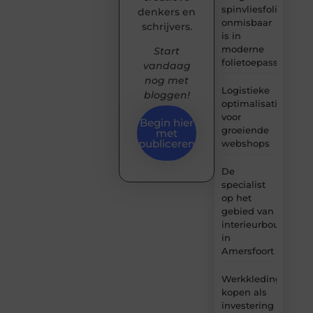
spinvliesfolie
denkers en
onmisbaar
schrijvers.
is in
moderne
Start
folietoepassingen
vandaag
nog met
Logistieke
bloggen!
optimalisatie
voor
Begin hier
groeiende
met
publiceren
webshops
De
specialist
op het
gebied van
interieurbouw
in
Amersfoort
Werkkleding
kopen als
investering