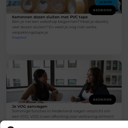
BEDRIJVEN
Kartonnen dozen sluiten met PVC tape
Ben je net een webshop begonnen? Moet je daarbij
veel dozen sluiten? En weet je nog niet welke
verpakkingstape je
Snapfact
BEDRIJVEN
Je VOG aanvragen
Sommige functies in Nederland vragen verplicht om
een VOG. VOG is een afkorting voor verklaring omtrent
het gedrag. In deze
Snapfact