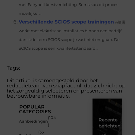
met Fairybell kerstverlichting. Soms kan dit proces
moeilijker...
Verschillende SCIOS scope trainingen
Als jij
werkt met elektrische installaties binnen een bedrijf
dan is de term SCIOS scope je vast niet ontgaan. De
SCIOS scope is een kwaliteitsstandaard...
Tags:
Dit artikel is samengesteld door het
redactieteam van snapfact.nl, dat zich richt op
het zorgvuldig selecteren en presenteren van
betrouwbare informatie.
POPULAR
CATEGORIES
(104
Recente
Aanbiedingen
)
berichten
(35
Laat