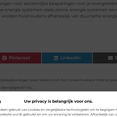
zorgen voor aanzienlijke besparingen voor je energierek
ame energie systemen zoals zonne-energie systemen een
n worden huishoudens afhankelijk van duurzame energ
Pinterest
LinkedIn
erpleegkundigen staan bekend om hun onvermoeibare inzet en passi
 bevredigend? Via...
ntzettend veel verschillende soorten internetabonnementen. Daarnaas
Uw privacy is belangrijk voor ons.
zijn die deze internet...
aken gebruik van cookies en vergelijkbare technologieën om te begrijpen 
men
Kinderopvang speelt een essentiële rol in de gemeenschap va
website wordt gebruikt en om uw ervaring te verbeteren. Afhankelijk van 