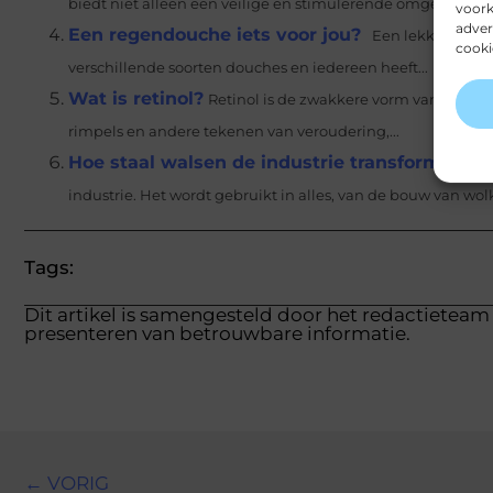
biedt niet alleen een veilige en stimulerende omgeving vo
voork
adver
Een regendouche iets voor jou?
Een lekkere douch
cooki
verschillende soorten douches en iedereen heeft...
Wat is retinol?
Retinol is de zwakkere vorm van retino
rimpels en andere tekenen van veroudering,...
Hoe staal walsen de industrie transformeert
S
industrie. Het wordt gebruikt in alles, van de bouw van wolk
Tags:
Dit artikel is samengesteld door het redactieteam 
presenteren van betrouwbare informatie.
← VORIG