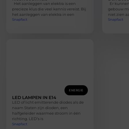
Het aanleggen van elektra is een
Er kunnen 
precieze klus die veel kennis vereist. Bij
gebouw mis
het aanleggen van elektra in een
niet zien 
Snapfact
Snapfact
ENERGIE
LED LAMPEN IN E14
LED of licht emitterende diodes als de
naam Staten zijn dioden, een
halfgeleider waarmee stroom in één
richting. LED’s is
Snapfact