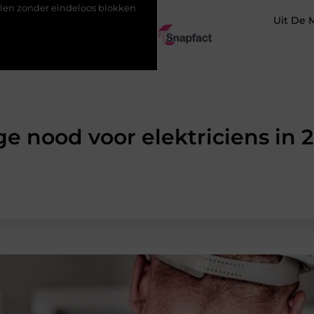
eindeloos blokken
De populairste woontrends voor woningen i
Uit De 
e nood voor elektriciens in 