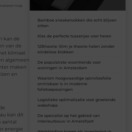
 manieren hulp
Bamboe sneakersokken die echt blijven
zitten
Kies de perfecte tussenjas voor heren
en kan de
en van de
123theorie: Slim je theorie halen zonder
eindeloos blokken
het klimaat
 een algemeen
De populairste woontrends voor
ënter maken
woningen in Amsterdam
uizen en
Waarom hoogwaardige spinvliesfolie
onmisbaar is in moderne
folietoepassingen
Logistieke optimalisatie voor groeiende
webshops
 de
au kan dit
De specialist op het gebied van
interieurbouw in Amersfoort
 aantal
er energie
Werkkleding kopen als investering in