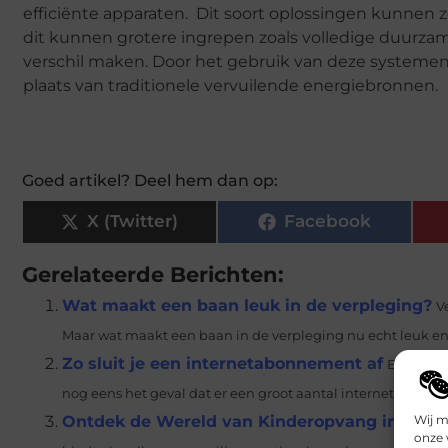
efficiënte apparaten. Dit soort oplossingen kunnen 
dit kunnen grotere ingrepen zoals volledige duurz
verschil maken. Door het gebruik van deze systeme
plaats van traditionele vervuilende energiebronnen.
Goed artikel? Deel hem dan op:
X (Twitter)
Facebook
Gerelateerde Berichten:
Wat maakt een baan leuk in de verpleging?
V
Maar wat maakt een baan in de verpleging nu echt leuk en
Zo sluit je een internetabonnement af
Er zijn o
nog eens het geval dat er een groot aantal internetproviders 
Wij m
Ontdek de Wereld van Kinderopvang in Em
onze 