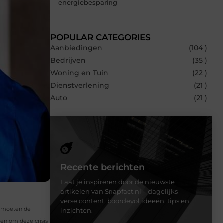
energiebesparing
POPULAR CATEGORIES
Aanbiedingen
(104 )
Bedrijven
(35 )
Woning en Tuin
(22 )
Dienstverlening
(21 )
Auto
(21 )
Recente berichten
Laat je inspireren door de nieuwste
artikelen van Snapfact.nl – dagelijks
verse content, boordevol ideeën, tips en
r moeten de
inzichten.
pen om deze crisis