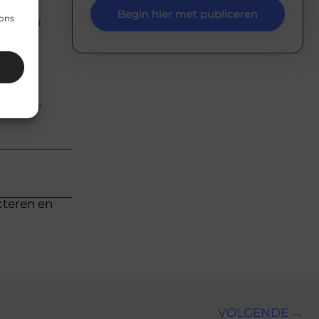
Begin hier met publiceren
 ons
zijn veel
ge acne,
e moderne
cteren en
VOLGENDE →