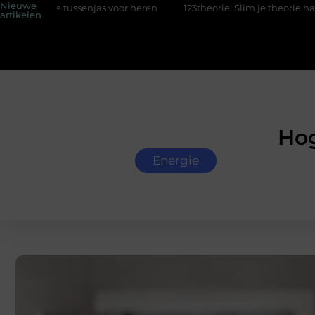
Nieuwe
e tussenjas voor heren
123theorie: Slim je theorie halen zonder 
artikelen
Hog
Energie