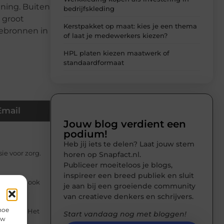
ening. Buiten
bedrijfskleding
 groot
Kerstpakket op maat: kies je een thema
iebronnen in
of laat je medewerkers kiezen?
HPL platen kiezen maatwerk of
standaardformaat
Email
Jouw blog verdient een
podium!
Heb jij iets te delen? Laat jouw stem
e voor zorg.
horen op Snapfact.nl.
Publiceer moeiteloos je blogs,
inspireer een breed publiek en sluit
t is het ook
je aan bij een groeiende community
van creatieve denkers en schrijvers.
hoe
n Emmen. Het
Start vandaag nog met bloggen!
uw