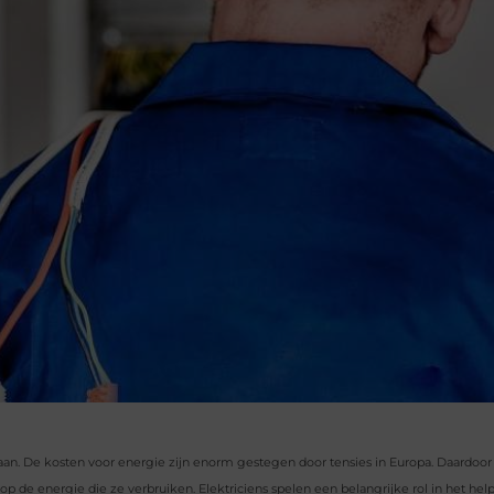
aan. De kosten voor energie zijn enorm gestegen door tensies in Europa. Daardoo
e energie die ze verbruiken. Elektriciens spelen een belangrijke rol in het hel