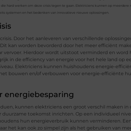
die hard werken om deze crisis tegen te gaan. Elektriciens kunnen op meerdere
iteits systemen en het bedenken van innovatieve nieuwe oplossingen.
sis
ecrisis. Door het aanleveren van verschillende oplossing
d. Dit kan worden bevorderd door het meer efficiënt mak
ar vervoer. Hierdoor wordt uitstoot verminderd en word 
grijk in de efficiency van energie voor het hele land op
 niveau. Elektriciens kunnen huishoudens energie-effici
 het bouwen en/of verbouwen voor energie-efficiënte h
r energiebesparing
duen, kunnen elektriciens een groot verschil maken in
r duurzame toekomst inrichten. Op een individueel nive
ishoudens hun energieverbruik kunnen verminderen. Een
maar het kan ook zo simpel zijn als het gebruiken van me