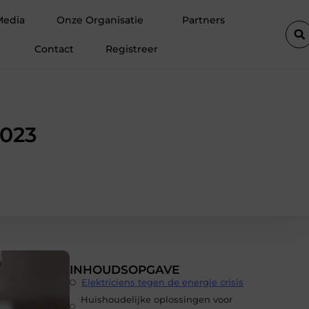
n Amsterdam
Waarom hoogwaardige spinvliesfolie onmisbaar is 
Media
Onze Organisatie
Partners
Contact
Registreer
2023
INHOUDSOPGAVE
Elektriciens tegen de energie crisis
Huishoudelijke oplossingen voor