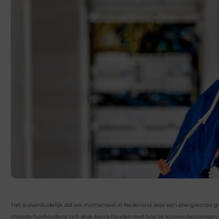
Het is overduidelijk dat we momenteel in Nederland door een energiecrisis g
meeste huishoudens zich druk bezig houden met hoe ze kunnen bezuinigen op d