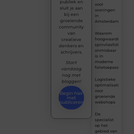
publiek en
voor
sluit je aan
woningen
bij een
in
groeiende
Amsterdam
community
van
Waarom
hoogwaardige
creatieve
spinvliesfolie
denkers en
onmisbaar
schrijvers.
is in
moderne
Start
folietoepassingen
vandaag
nog met
Logistieke
bloggen!
optimalisatie
voor
Begin hier
groeiende
met
publiceren
webshops
De
specialist
op het
gebied van