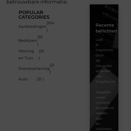
betrouwbare informatie.
POPULAR
CATEGORIES
(104
Recente
Aanbiedingen
)
berichten
(35
Laat
Bedrijven
)
je
inspireren
Woning
(22
door
en Tuin
)
de
(21
nieuwste
Dienstverlening
artikelen
)
van
Auto
(21 )
Snapfact.nl
–
dagelijks
verse
content,
boordevol
ideeën,
tips
en
inzichten.