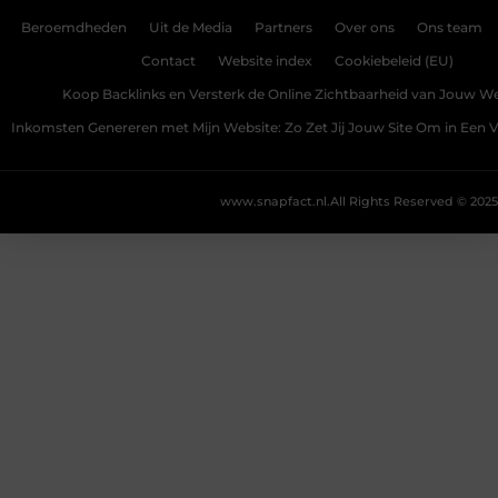
Beroemdheden
Uit de Media
Partners
Over ons
Ons team
Contact
Website index
Cookiebeleid (EU)
Koop Backlinks en Versterk de Online Zichtbaarheid van Jouw We
Inkomsten Genereren met Mijn Website: Zo Zet Jij Jouw Site Om in Een
www.snapfact.nl.
All Rights Reserved © 2025