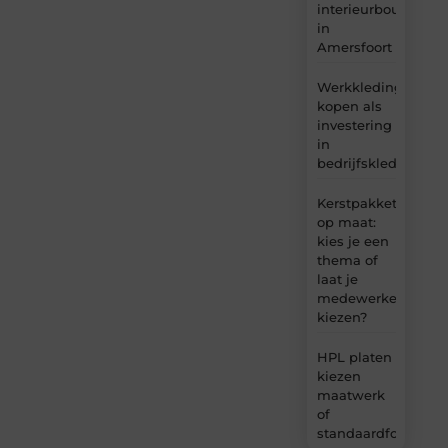
interieurbouw
in
Amersfoort
Werkkleding
kopen als
investering
in
bedrijfskleding
Kerstpakket
op maat:
kies je een
thema of
laat je
medewerkers
kiezen?
HPL platen
kiezen
maatwerk
of
standaardformaat