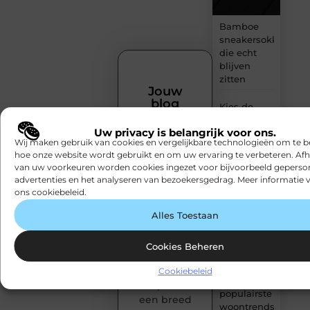
Bamboe
sneakersokken
die echt
blijven
zitten
Jouw
blog
Kies de
verdient
perfecte
een
Uw privacy is belangrijk voor ons.
tussenjas
podium!
Wij maken gebruik van cookies en vergelijkbare technologieën om te b
voor heren
Heb jij iets
hoe onze website wordt gebruikt en om uw ervaring te verbeteren. Afh
van uw voorkeuren worden cookies ingezet voor bijvoorbeeld geperson
te delen?
123theorie:
advertenties en het analyseren van bezoekersgedrag. Meer informatie v
Laat jouw
Slim je
ons cookiebeleid.
stem
theorie
horen op
halen
Alles Toestaan
Snapfact.nl.
zonder
eindeloos
Publiceer
Cookies Beheren
blokken
moeiteloos
je blogs,
Cookiebeleid
De
inspireer
populairste
een breed
woontrends