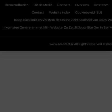
Beroemdheden
Uit de Media
Partners
Over ons
Ons team
Contact
Website index
Cookiebeleid (EU)
Koop Backlinks en Versterk de Online Zichtbaarheid van Jouw We
Inkomsten Genereren met Mijn Website: Zo Zet Jij Jouw Site Om in Een
www.snapfact.nl.
All Rights Reserved © 2025