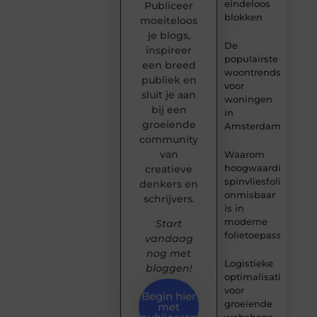
eindeloos
Publiceer
blokken
moeiteloos
je blogs,
De
inspireer
populairste
een breed
woontrends
publiek en
voor
sluit je aan
woningen
bij een
in
groeiende
Amsterdam
community
van
Waarom
hoogwaardige
creatieve
spinvliesfolie
denkers en
onmisbaar
schrijvers.
is in
moderne
Start
folietoepassingen
vandaag
nog met
Logistieke
bloggen!
optimalisatie
voor
Begin hier
groeiende
met
webshops