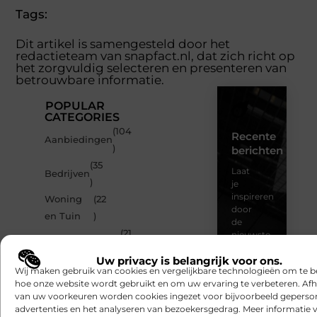
Tags:
Dit artikel is samengesteld door het
redactieteam van snapfact.nl, dat zich richt op
het zorgvuldig selecteren en presenteren van
betrouwbare informatie.
POPULAR
CATEGORIES
(104
Recente
Aanbiedingen
)
berichten
(35
Laat
Bedrijven
)
je
inspireren
Woning
(22
door
en Tuin
)
de
(21
nieuwste
Dienstverlening
artikelen
)
Uw privacy is belangrijk voor ons.
van
Auto
(21 )
Wij maken gebruik van cookies en vergelijkbare technologieën om te b
Snapfact.nl
hoe onze website wordt gebruikt en om uw ervaring te verbeteren. Afh
–
van uw voorkeuren worden cookies ingezet voor bijvoorbeeld geperson
dagelijks
advertenties en het analyseren van bezoekersgedrag. Meer informatie v
verse