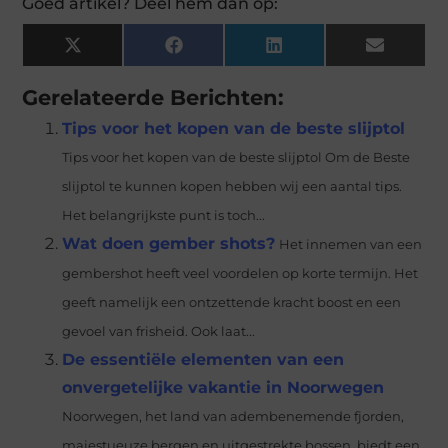
Goed artikel? Deel hem dan op:
X
Facebook
LinkedIn
Email
(Twitter)
Gerelateerde Berichten:
Tips voor het kopen van de beste slijptol
Tips voor het kopen van de beste slijptol Om de Beste
slijptol te kunnen kopen hebben wij een aantal tips.
Het belangrijkste punt is toch...
Wat doen gember shots?
Het innemen van een
gembershot heeft veel voordelen op korte termijn. Het
geeft namelijk een ontzettende kracht boost en een
gevoel van frisheid. Ook laat...
De essentiële elementen van een
onvergetelijke vakantie in Noorwegen
Noorwegen, het land van adembenemende fjorden,
majestueuze bergen en uitgestrekte bossen, biedt een