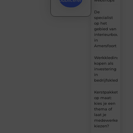
publiceren
De
specialist
op het
gebied van
interieurbouw
in
Amersfoort
Werkkleding
kopen als
investering
in
bedrijfskleding
Kerstpakket
op maat:
kies je een
thema of
laat je
medewerkers
kiezen?