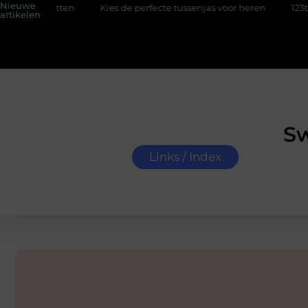
Nieuwe
en zitten
Kies de perfecte tussenjas voor heren
123theorie:
artikelen
Sw
Links / Index