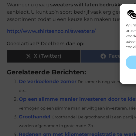
Wanneer u graag
sweaters wilt laten bedrukken
zul
aanbiedt. U kunt zo’n soort bedrijf vaak erg gemakkel
assortiment zodat u een keuze kan maken tussen all
Wij m
onze 
http://www.shirtsenzo.nl/sweaters/
voork
adver
Goed artikel? Deel hem dan op:
cooki
X (Twitter)
Facebook
Gerelateerde Berichten:
De verkoelende zomer
De zomer is nog steeds bezig
de...
Op een slimme manier investeren door te ki
vermogen op een slimme manier wilt gaan investeren. Hier
Groothandel
Groothandel De groothandel is een partij 
worden afgenomen in grote mate. Zo...
Redenen om met kilometerregistratie te wer