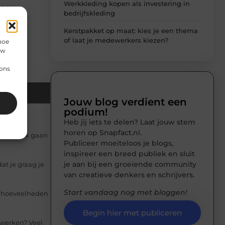
Werkkleding kopen als investering in
or u
bedrijfskleding
uim
Kerstpakket op maat: kies je een thema
of laat je medewerkers kiezen?
hoe
uw
 ons
il
Jouw blog verdient een
podium!
Heb jij iets te delen? Laat jouw stem
horen op Snapfact.nl.
on en vaak gaan
Publiceer moeiteloos je blogs,
inspireer een breed publiek en sluit
je aan bij een groeiende community
at je graag je
van creatieve denkers en schrijvers.
Start vandaag nog met bloggen!
De hoeveelheden
Begin hier met publiceren
 werken? Veel