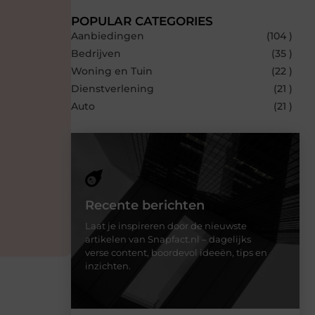
POPULAR CATEGORIES
Aanbiedingen
(104 )
Bedrijven
(35 )
Woning en Tuin
(22 )
Dienstverlening
(21 )
Auto
(21 )
Recente berichten
Laat je inspireren door de nieuwste
artikelen van Snapfact.nl – dagelijks
verse content, boordevol ideeën, tips en
inzichten.