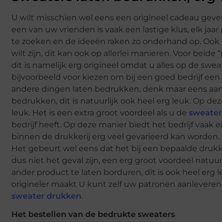
U wilt misschien wel eens een origineel cadeau gev
een van uw vrienden is vaak een lastige klus, elk ja
te zoeken en de ideeën raken zo onderhand op. Ook
wilt zijn, dit kan ook op allerlei manieren. Voor bei
dit is namelijk erg origineel omdat u alles op de swe
bijvoorbeeld voor kiezen om bij een goed bedrijf een
andere dingen laten bedrukken, denk maar eens aan pol
bedrukken, dit is natuurlijk ook heel erg leuk. Op dez
leuk. Het is een extra groot voordeel als u de
sweater
bedrijf heeft. Op deze manier biedt het bedrijf vaa
binnen de drukkerij erg veel gevarieerd kan worden. 
Het gebeurt wel eens dat het bij een bepaalde drukkerij
dus niet het geval zijn, een erg groot voordeel natu
ander product te laten borduren, dit is ook heel erg 
origineler maakt U kunt zelf uw patronen aanleveren
sweater drukken
.
Het bestellen van de bedrukte sweaters