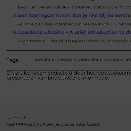
bedrijven werken met de kilometerregistratie. Dit komt doo
Een touringcar huren doe je niet bij de eerst
veiligheid en deskundigheid zijn heel belangrijk bij het v
Goedkoop Bitcoins – A Brief Introduction to 
in Amsterdam, Holland. It is a place where you can pay for s
sweaters
,
sweaters bedrukken
,
sweaters la
Tags:
Dit artikel is samengesteld door het redactieteam 
presenteren van betrouwbare informatie.
← VORIG
Met KPN webmail ben je overal bereikbaar