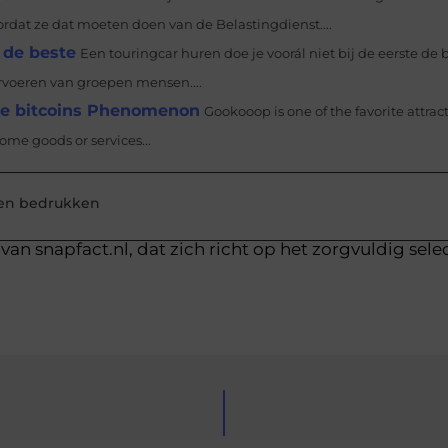
rdat ze dat moeten doen van de Belastingdienst....
e de beste
Een touringcar huren doe je voorál niet bij de eerste de 
ervoeren van groepen mensen....
the bitcoins Phenomenon
Gookooop is one of the favorite attract
ome goods or services...
ten bedrukken
van snapfact.nl, dat zich richt op het zorgvuldig sele