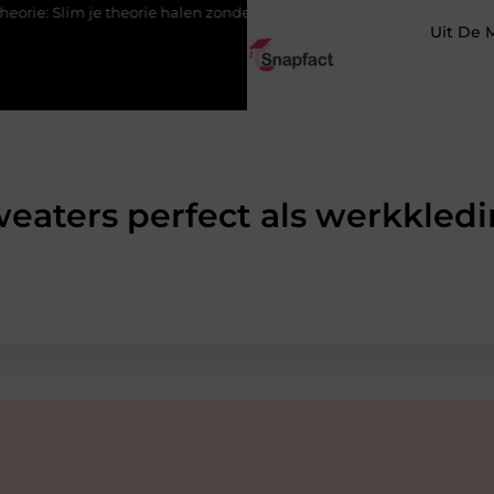
 Slim je theorie halen zonder eindeloos blokken
De populairste
Uit De 
eaters perfect als werkkled