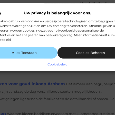
t u opzoek moeten gaan naar een goed bedrijf die dit vo
ijk online vinden. Een goed bedrijf heeft vaak een erg r
Uw privacy is belangrijk voor ons.
erlei
verschillende sweaters of andere producten
.
aken gebruik van cookies en vergelijkbare technologieën om te begrijpen 
website wordt gebruikt en om uw ervaring te verbeteren. Afhankelijk van 
euren worden cookies ingezet voor bijvoorbeeld gepersonaliseerde
tenties en het analyseren van bezoekersgedrag. Meer informatie vindt u in
ebeleid.
LinkedIn
Ema
Alles Toestaan
Cookies Beheren
Cookiebeleid
 en als het weer goed is dan wil je lekker kunnen genieten van de z
ezen voor goud inkoop Arnhem
Het is meer dan begrijpelijk d
 zijn vandaag de dag verschillende soorten mogelijkheden...
wat gelegen ligt tussen de fabrikant en de detailhandel of horeca. 
ken
Waarom kiezen bedrijven ervoor om met kilometerregistratie te