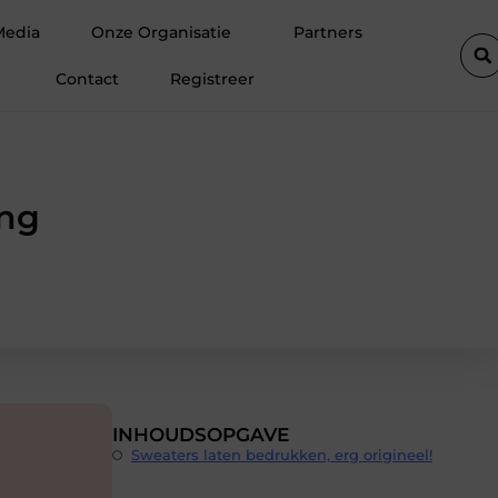
 woontrends voor woningen in Amsterdam
Waarom hoogwaardige 
Media
Onze Organisatie
Partners
Contact
Registreer
ing
INHOUDSOPGAVE
Sweaters laten bedrukken, erg origineel!