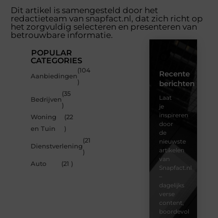
Dit artikel is samengesteld door het
redactieteam van snapfact.nl, dat zich richt op
het zorgvuldig selecteren en presenteren van
betrouwbare informatie.
POPULAR
CATEGORIES
(104
Recente
Aanbiedingen
)
berichten
(35
Laat
Bedrijven
)
je
inspireren
Woning
(22
door
en Tuin
)
de
(21
nieuwste
Dienstverlening
artikelen
)
van
Auto
(21 )
Snapfact.nl
–
dagelijks
verse
content,
boordevol