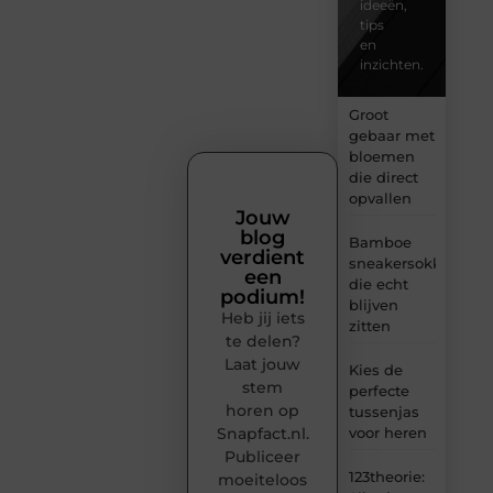
ideeën,
tips
en
inzichten.
Groot
gebaar met
bloemen
die direct
opvallen
Jouw
blog
Bamboe
verdient
sneakersokken
een
die echt
podium!
blijven
Heb jij iets
zitten
te delen?
Laat jouw
Kies de
stem
perfecte
horen op
tussenjas
Snapfact.nl.
voor heren
Publiceer
123theorie:
moeiteloos