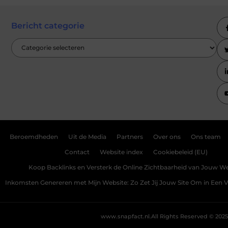
Bericht categorie
Beroemdheden
Uit de Media
Partners
Over ons
Ons team
Contact
Website index
Cookiebeleid (EU)
Koop Backlinks en Versterk de Online Zichtbaarheid van Jouw We
Inkomsten Genereren met Mijn Website: Zo Zet Jij Jouw Site Om in Een
www.snapfact.nl.
All Rights Reserved © 2025