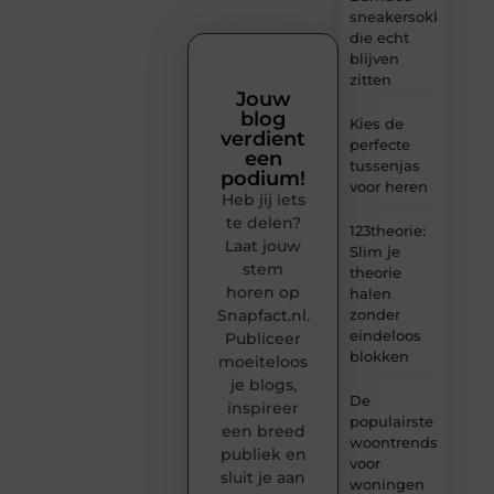
sneakersokken
die echt
blijven
zitten
Jouw
blog
Kies de
verdient
perfecte
een
tussenjas
podium!
voor heren
Heb jij iets
te delen?
123theorie:
Laat jouw
Slim je
stem
theorie
horen op
halen
Snapfact.nl.
zonder
eindeloos
Publiceer
blokken
moeiteloos
je blogs,
De
inspireer
populairste
een breed
woontrends
publiek en
voor
sluit je aan
woningen