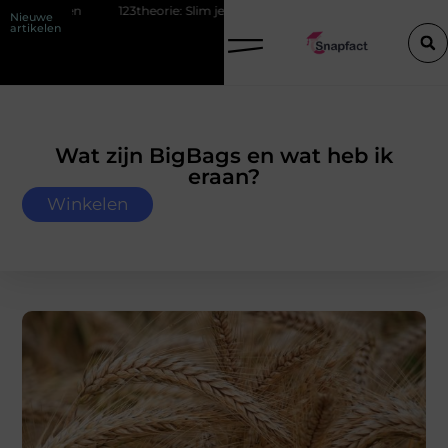
123theorie: Slim je theorie halen zonder eindeloos blokken
De popula
Nieuwe
artikelen
Wat zijn BigBags en wat heb ik
eraan?
Winkelen