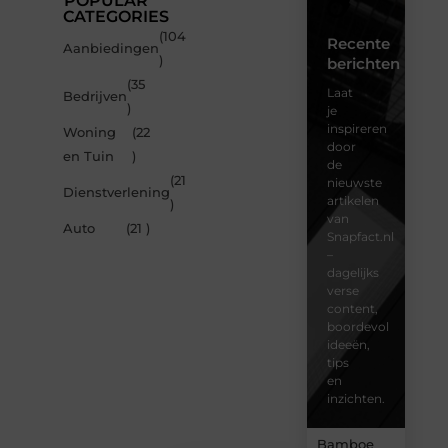
POPULAR
CATEGORIES
(104
Recente
Aanbiedingen
)
berichten
(35
Laat
Bedrijven
)
je
inspireren
Woning
(22
door
en Tuin
)
de
(21
nieuwste
Dienstverlening
artikelen
)
van
Auto
(21 )
Snapfact.nl
–
dagelijks
verse
content,
boordevol
ideeën,
tips
en
inzichten.
Bamboe