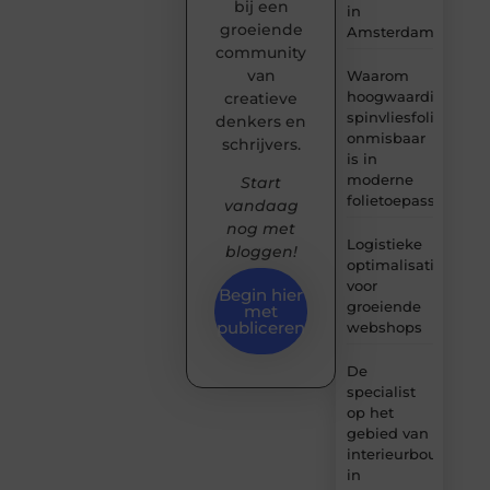
bij een
in
groeiende
Amsterdam
community
van
Waarom
hoogwaardige
creatieve
spinvliesfolie
denkers en
onmisbaar
schrijvers.
is in
moderne
Start
folietoepassingen
vandaag
nog met
Logistieke
bloggen!
optimalisatie
voor
Begin hier
groeiende
met
publiceren
webshops
De
specialist
op het
gebied van
interieurbouw
in