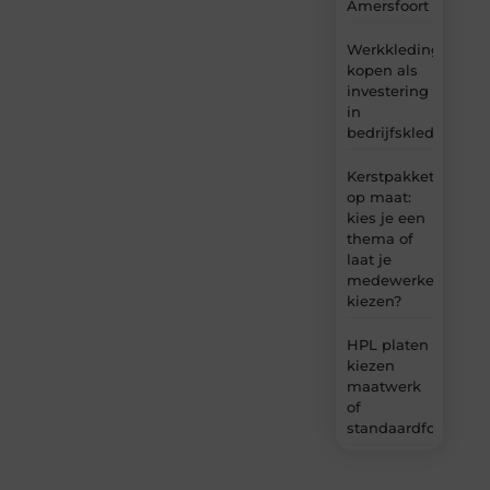
Amersfoort
Werkkleding
kopen als
investering
in
bedrijfskleding
Kerstpakket
op maat:
kies je een
thema of
laat je
medewerkers
kiezen?
HPL platen
kiezen
maatwerk
of
standaardformaat