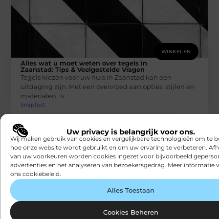
WINKELEN
Alles wat u moet weten over tegels in
Zaanstad: Tips & Veelgestelde Vragen
Tegels kiezen voor uw huis in Zaanstad kan een
uitdaging zijn. Met een overvloed aan opties, stijlen en
materialen, is
Snapfact
Uw privacy is belangrijk voor ons.
Wij maken gebruik van cookies en vergelijkbare technologieën om te b
hoe onze website wordt gebruikt en om uw ervaring te verbeteren. Afh
van uw voorkeuren worden cookies ingezet voor bijvoorbeeld geperson
advertenties en het analyseren van bezoekersgedrag. Meer informatie v
ons cookiebeleid.
Alles Toestaan
WINKELEN
Cookies Beheren
Tuinhout in Almere: Waar Moet U Op