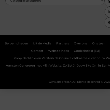
Beroemdheden
Uit de Media
Partners
Over ons
Ons team
Contact
Website index
Cookiebeleid (EU)
Koop Backlinks en Versterk de Online Zichtbaarheid van Jouw We
Inkomsten Genereren met Mijn Website: Zo Zet Jij Jouw Site Om in Een
www.snapfact.nl.
All Rights Reserved © 2025