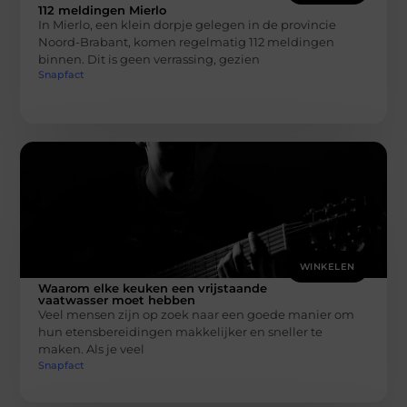
112 meldingen Mierlo
In Mierlo, een klein dorpje gelegen in de provincie
Noord-Brabant, komen regelmatig 112 meldingen
binnen. Dit is geen verrassing, gezien
Snapfact
WINKELEN
Waarom elke keuken een vrijstaande
vaatwasser moet hebben
Veel mensen zijn op zoek naar een goede manier om
hun etensbereidingen makkelijker en sneller te
maken. Als je veel
Snapfact