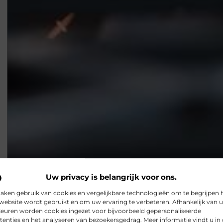
Uw privacy is belangrijk voor ons.
Tips voor het kopen van de beste slijptol
aken gebruik van cookies en vergelijkbare technologieën om te begrijpen 
Tips voor het kopen van de beste slijptol Om de Beste slijp
website wordt gebruikt en om uw ervaring te verbeteren. Afhankelijk van 
belangrijkste punt is toch
euren worden cookies ingezet voor bijvoorbeeld gepersonaliseerde
Snapfact
tenties en het analyseren van bezoekersgedrag. Meer informatie vindt u in