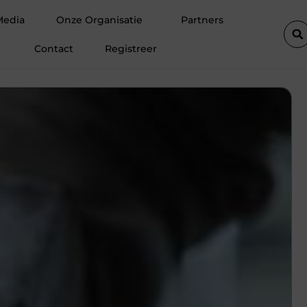
woningen in Amsterdam
Waarom hoogwaardige spinvliesfolie onm
Media
Onze Organisatie
Partners
Contact
Registreer