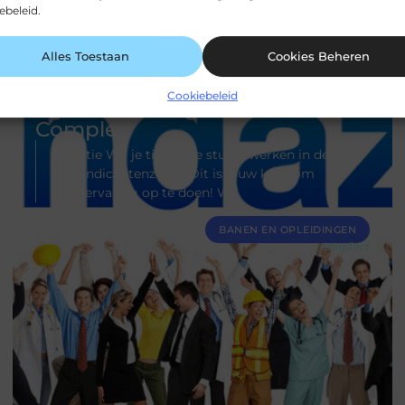
ebeleid.
Alles Toestaan
Cookies Beheren
Cookiebeleid
Bijbaan als Begeleider Wonen
Complex
Functie Wil je tijdens je studie werken in de
gehandicaptenzorg? Dit is jouw kans om
werkervaring op te doen! Wil
BANEN EN OPLEIDINGEN
Snapfact