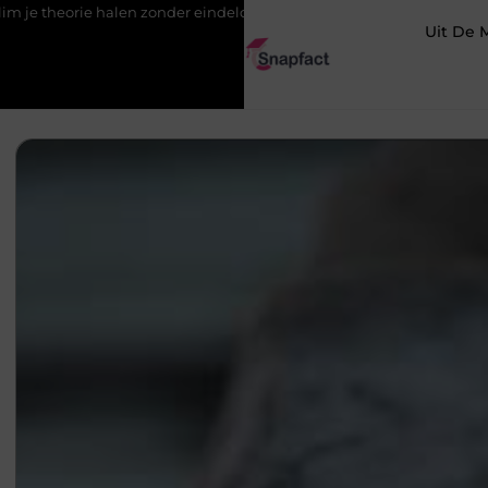
len zonder eindeloos blokken
De populairste woontrends voor 
Uit De 