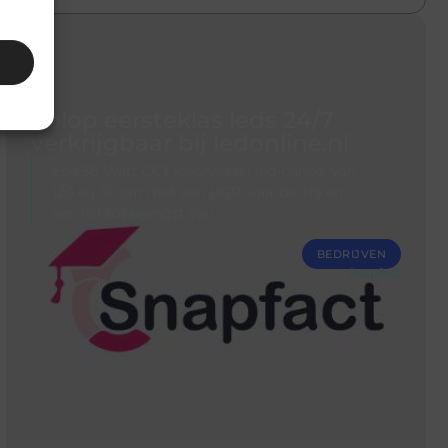
Volop eersteklas leds 24/7
verkrijgbaar bij ledonline.nl
Een 36 Watt CCT kleurwissel led-paneel van
120 bij 30 cm met een UGR waarde <19 en
een lichtopbrengst van
BEDRIJVEN
Snapfact