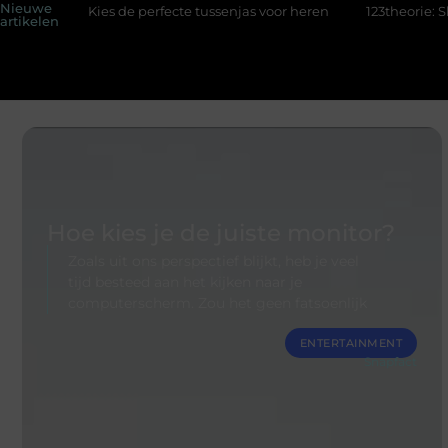
Nieuwe
 de perfecte tussenjas voor heren
123theorie: Slim je theorie ha
artikelen
Hoe kies je de juiste monitor?
Zoals uit ons perspectief blijkt, heb je veel
tijd besteed aan het kijken naar je
computerscherm. Zou het geen fatsoenlijk
ENTERTAINMENT
Snapfact