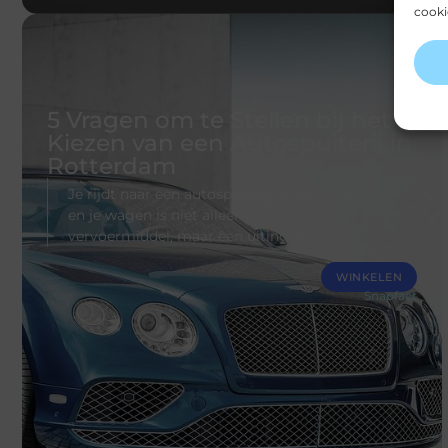
cooki
5 Vragen om te Stellen bij het
Kiezen van een Autospuiterij in
Rotterdam
Je rijdt naar een autospuiterij in Rotterdam
en je wagen is niet alleen een
vervoermiddel, maar een uiting van je
WINKELEN
Snapfact