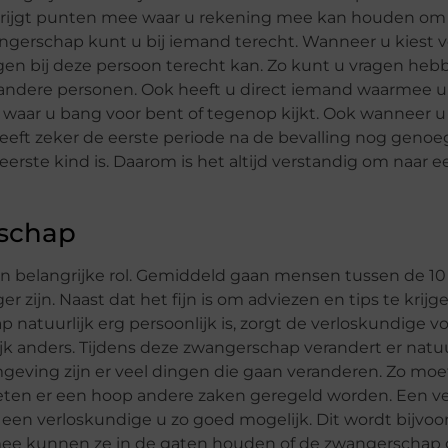
 krijgt punten mee waar u rekening mee kan houden om 
ngerschap kunt u bij iemand terecht. Wanneer u kiest 
agen bij deze persoon terecht kan. Zo kunt u vragen heb
of andere personen. Ook heeft u direct iemand waarmee 
aar u bang voor bent of tegenop kijkt. Ook wanneer u
eeft zeker de eerste periode na de bevalling nog genoe
ste kind is. Daarom is het altijd verstandig om naar e
rschap
n belangrijke rol. Gemiddeld gaan mensen tussen de 10
zijn. Naast dat het fijn is om adviezen en tips te krijg
natuurlijk erg persoonlijk is, zorgt de verloskundige v
jk anders. Tijdens deze zwangerschap verandert er natuu
 omgeving zijn er veel dingen die gaan veranderen. Zo moe
eten er een hoop andere zaken geregeld worden. Een v
t een verloskundige u zo goed mogelijk. Dit wordt bijvoo
mee kunnen ze in de gaten houden of de zwangerschap