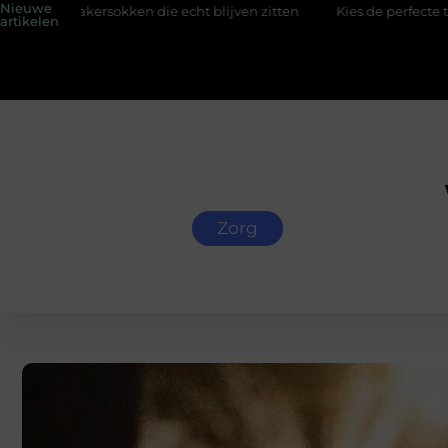
Nieuwe
okken die echt blijven zitten
Kies de perfecte tussenjas voor 
artikelen
Zorg