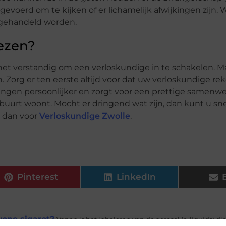
gevoerd om te kijken of er lichamelijk afwijkingen zijn.
p gehandeld worden.
ezen?
het verstandig om een verloskundige in te schakelen. M
n. Zorg er ten eerste altijd voor dat uw verloskundige r
ingen persoonlijker en zorgt voor een prettige samenwe
buurt woont. Mocht er dringend wat zijn, dan kunt u sne
s dan voor
Verloskundige Zwolle
.
Pinterest
LinkedIn
wone sigaret?
Vapen is het inhaleren van de aerosol (e-liquids) di