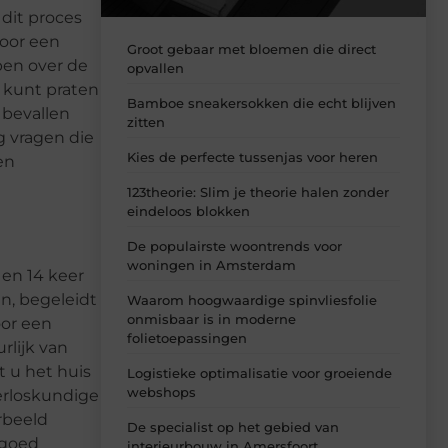
dit proces
voor een
Groot gebaar met bloemen die direct
ben over de
opvallen
u kunt praten
Bamboe sneakersokken die echt blijven
 bevallen
zitten
g vragen die
Kies de perfecte tussenjas voor heren
en
123theorie: Slim je theorie halen zonder
eindeloos blokken
De populairste woontrends voor
woningen in Amsterdam
 en 14 keer
en, begeleidt
Waarom hoogwaardige spinvliesfolie
onmisbaar is in moderne
oor een
folietoepassingen
rlijk van
t u het huis
Logistieke optimalisatie voor groeiende
webshops
erloskundige
rbeeld
De specialist op het gebied van
 goed
interieurbouw in Amersfoort