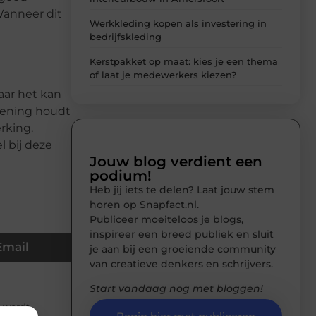
 Wanneer dit
Werkkleding kopen als investering in
bedrijfskleding
Kerstpakket op maat: kies je een thema
of laat je medewerkers kiezen?
aar het kan
ekening houdt
rking.
l bij deze
Jouw blog verdient een
podium!
Heb jij iets te delen? Laat jouw stem
horen op Snapfact.nl.
Publiceer moeiteloos je blogs,
inspireer een breed publiek en sluit
Email
je aan bij een groeiende community
van creatieve denkers en schrijvers.
Start vandaag nog met bloggen!
e wordt