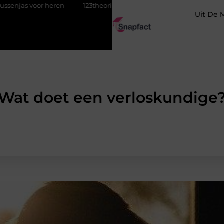
heren
123theorie: Slim je theorie halen zonder eindeloos blokken
Uit De 
Wat doet een verloskundige