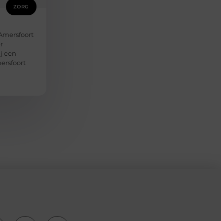
ZORG
Amersfoort
r
ij een
ersfoort