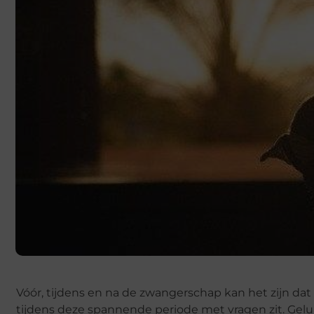
Vóór, tijdens en na de zwangerschap kan het zijn dat
tijdens deze spannende periode met vragen zit. Gelu