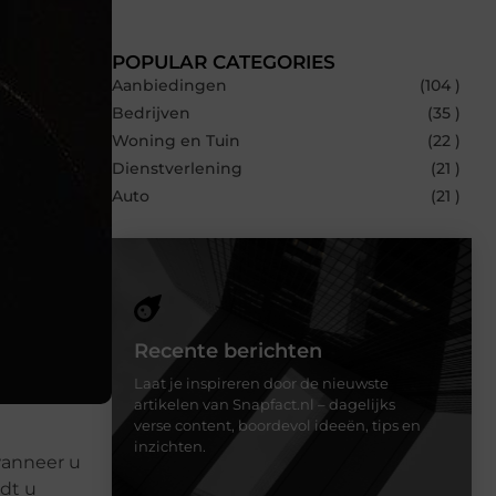
POPULAR CATEGORIES
Aanbiedingen
(104 )
Bedrijven
(35 )
Woning en Tuin
(22 )
Dienstverlening
(21 )
Auto
(21 )
Recente berichten
Laat je inspireren door de nieuwste
artikelen van Snapfact.nl – dagelijks
verse content, boordevol ideeën, tips en
inzichten.
 wanneer u
rdt u