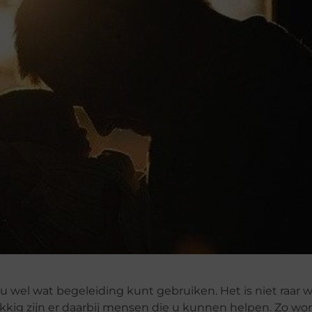
 u wel wat begeleiding kunt gebruiken. Het is niet raar
kkig zijn er daarbij mensen die u kunnen helpen. Zo wo