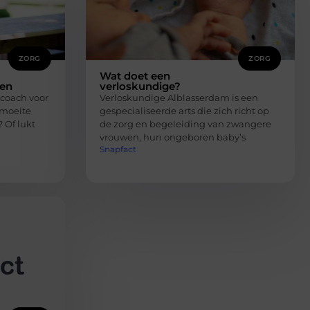
ZORG
ZORG
Wat doet een
ren
verloskundige?
coach voor
Verloskundige Alblasserdam is een
 moeite
gespecialiseerde arts die zich richt op
 Of lukt
de zorg en begeleiding van zwangere
vrouwen, hun ongeboren baby’s
Snapfact