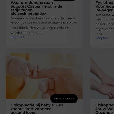
Waarom doneren aan
Fysiother
Support Casper helpt in de
Voor Iede
strijd tegen
Bewegen
alvleesklierkanker
Bewegen z
Alvleesklierkanker is een van de meest
zijn. Toch 
dodelijke vormen van kanker. De ziekte
beperkinge
ontwikkelt zich vaak ongemerkt en
of gewricht
wordt meestal pas
een
Snapfact
Snapfact
GEZONDHEID
Chiropractie bij baby’s: Een
Chiroprac
zachte start voor een
Jouw Weg
gezond leven
Gezonde L