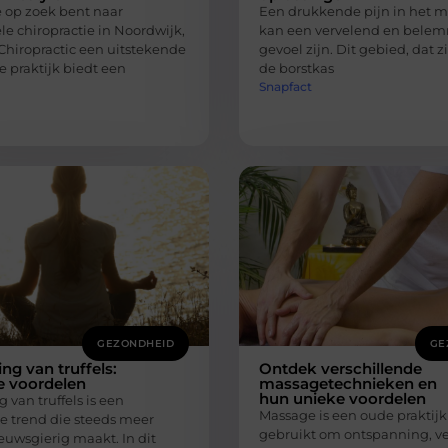
 op zoek bent naar
Een drukkende pijn in het m
le chiropractie in Noordwijk,
kan een vervelend en bele
e Chiropractic een uitstekende
gevoel zijn. Dit gebied, dat z
 praktijk biedt een
de borstkas
Snapfact
GEZONDHEID
GE
ng van truffels:
Ontdek verschillende
e voordelen
massagetechnieken en
hun unieke voordelen
 van truffels is een
Massage is een oude praktijk
trend die steeds meer
gebruikt om ontspanning, ve
uwsgierig maakt. In dit