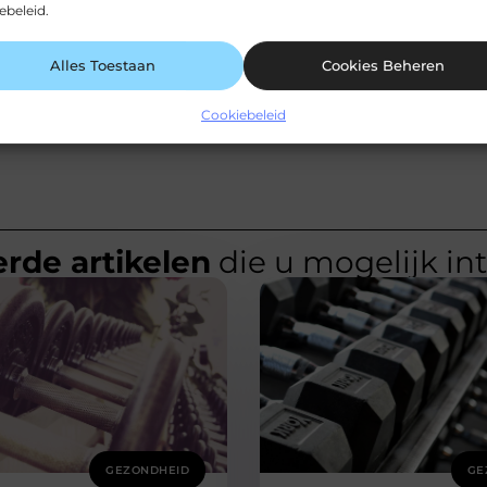
ebeleid.
Alles Toestaan
Cookies Beheren
Cookiebeleid
rde artikelen
die u mogelijk in
GEZONDHEID
GE