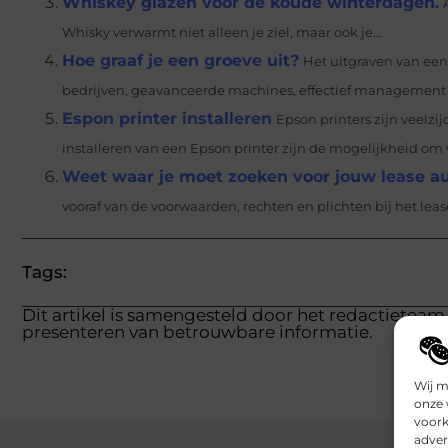
Whiskey glazen voor de koude winterdagen.
Whisky verwarmt niet alleen je ziel, maar ook je...
Hoe graaf je een groeve uit?
Het uitgraven van een
bedrijven, geavanceerde machines, effectief management en
Espon printer installeren
Epson printers zijn veelzi
installeren van een Epson printer zijn de mogelijkheid om v
Weet waar je moet zoeken voor jouw lease a
vooraf van de voorwaarden, rechten en plichten bij het lease
Tags:
Dit artikel is samengesteld door het redactieteam 
presenteren van betrouwbare informatie.
Wij m
onze 
voork
adver