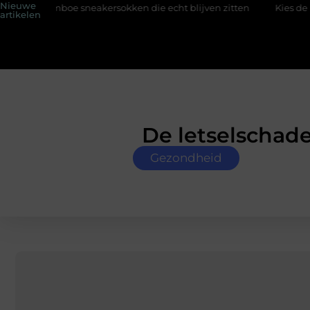
Nieuwe
eakersokken die echt blijven zitten
Kies de perfecte tussenjas
artikelen
De letselschade 
Gezondheid