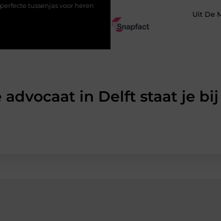
 voor heren
123theorie: Slim je theorie halen zonder eindeloos b
Uit De 
advocaat in Delft staat je bi