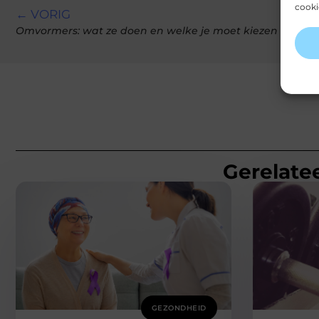
cooki
← VORIG
Omvormers: wat ze doen en welke je moet kiezen
Gerelatee
GEZONDHEID