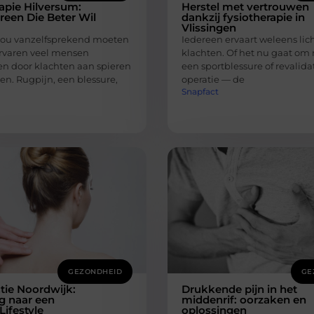
apie Hilversum:
Herstel met vertrouwen
reen Die Beter Wil
dankzij fysiotherapie in
Vlissingen
ou vanzelfsprekend moeten
Iedereen ervaart weleens li
ervaren veel mensen
klachten. Of het nu gaat om 
n door klachten aan spieren
een sportblessure of revalida
en. Rugpijn, een blessure,
operatie — de
Snapfact
GEZONDHEID
GE
tie Noordwijk:
Drukkende pijn in het
 naar een
middenrif: oorzaken en
ifestyle
oplossingen