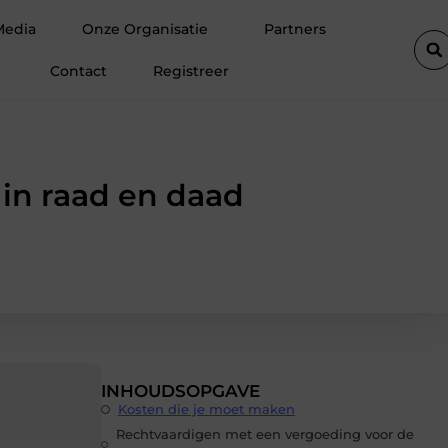
lokken
De populairste woontrends voor woningen in Amsterda
Media
Onze Organisatie
Partners
Contact
Registreer
j in raad en daad
INHOUDSOPGAVE
Kosten die je moet maken
Rechtvaardigen met een vergoeding voor de