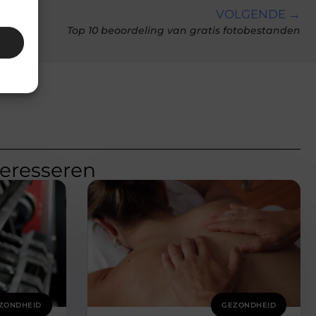
VOLGENDE →
Top 10 beoordeling van gratis fotobestanden
teresseren
ZONDHEID
GEZONDHEID