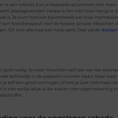
e in een rolstoel, kun je bepaalde activiteiten niet mee
eeft plaatsgevonden. Helaas is het niet meer terug te dr
ok is. Je kunt hiervoor bijvoorbeeld wel hulp inschakel
een fysiotherapeut voor de fysieke schade. Misschien d
en. Dit kost allemaal een hoop geld. Daar zal de
doelger
el geld nodig. Je weet misschien zelf ook wel dat wannee
aak behoorlijk in de papieren kunnen lopen. Maar waar 
je zelf een groot vermogen of heb je juist helemaal niet
 niet eerlijk als je al die kosten voor eigen rekening kri
lachtoffer.
eding voor de opgelopen schade