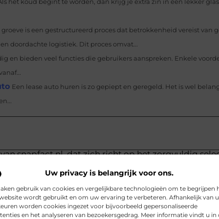
Als het koud begint te worden, dan krijg je extra zin in een lekker gla
 groeve is een gestructureerd proces dat betrokkenheid vereist van 
 doordachte logistiek. Dit proces omvat...
jdig en bieden veel functies die gebruikers aanspreken. Enkele voord
anaf...
uto
Een lease auto huren is zo gepiept en geregeld. Het is wel belangr
n...
van snapfact.nl, dat zich richt op het zorgvuldig sele
Uw privacy is belangrijk voor ons.
aken gebruik van cookies en vergelijkbare technologieën om te begrijpen 
website wordt gebruikt en om uw ervaring te verbeteren. Afhankelijk van 
euren worden cookies ingezet voor bijvoorbeeld gepersonaliseerde
tenties en het analyseren van bezoekersgedrag. Meer informatie vindt u in