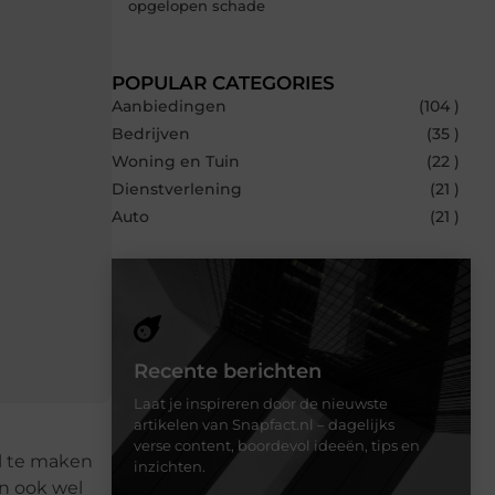
opgelopen schade
POPULAR CATEGORIES
Aanbiedingen
(104 )
Bedrijven
(35 )
Woning en Tuin
(22 )
Dienstverlening
(21 )
Auto
(21 )
Recente berichten
Laat je inspireren door de nieuwste
artikelen van Snapfact.nl – dagelijks
verse content, boordevol ideeën, tips en
l te maken
inzichten.
en ook wel