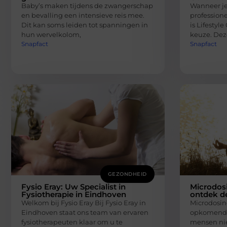
Baby’s maken tijdens de zwangerschap
Wanneer je
en bevalling een intensieve reis mee.
professione
Dit kan soms leiden tot spanningen in
is Lifestyl
hun wervelkolom,
keuze. Deze
Snapfact
Snapfact
GEZONDHEID
Fysio Eray: Uw Specialist in
Microdosi
Fysiotherapie in Eindhoven
ontdek d
Welkom bij Fysio Eray Bij Fysio Eray in
Microdosing
Eindhoven staat ons team van ervaren
opkomende 
fysiotherapeuten klaar om u te
mensen nie