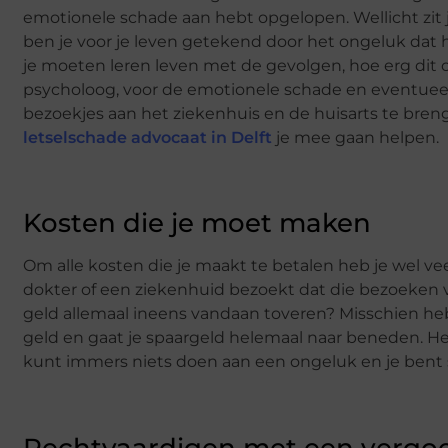
emotionele schade aan hebt opgelopen. Wellicht zit j
ben je voor je leven getekend door het ongeluk dat h
je moeten leren leven met de gevolgen, hoe erg dit o
psycholoog, voor de emotionele schade en eventueel 
bezoekjes aan het ziekenhuis en de huisarts te breng
letselschade advocaat in Delft
je mee gaan helpen.
Kosten die je moet maken
Om alle kosten die je maakt te betalen heb je wel ve
dokter of een ziekenhuid bezoekt dat die bezoeken v
geld allemaal ineens vandaan toveren? Misschien heb 
geld en gaat je spaargeld helemaal naar beneden. Het is
kunt immers niets doen aan een ongeluk en je bent s
Rechtvaardigen met een vergo