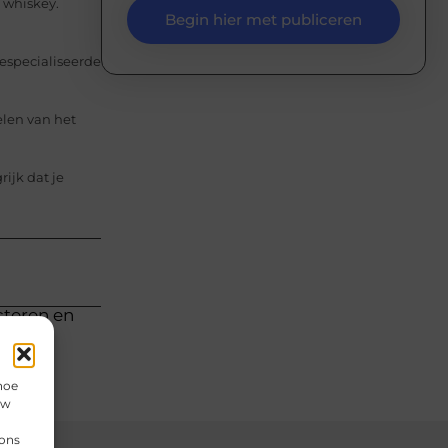
s whiskey.
Begin hier met publiceren
gespecialiseerde
elen van het
ijk dat je
cteren en
hoe
uw
 ons