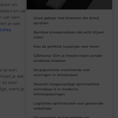
r doen en
aaien en zal
en van een
Groot gebaar met bloemen die direct
opvallen
ien je wel
ichte
Bamboe sneakersokken die echt blijven
zitten
Kies de perfecte tussenjas voor heren
123theorie: Slim je theorie halen zonder
eindeloos blokken
r je een
De populairste woontrends voor
woningen in Amsterdam
moet je dat
 zo veel
Waarom hoogwaardige spinvliesfolie
jgt, want je
onmisbaar is in moderne
folietoepassingen
Logistieke optimalisatie voor groeiende
webshops
De specialist op het gebied van