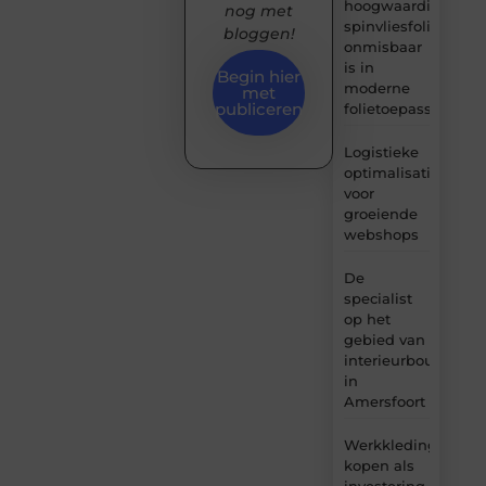
hoogwaardige
nog met
spinvliesfolie
bloggen!
onmisbaar
is in
Begin hier
moderne
met
publiceren
folietoepassingen
Logistieke
optimalisatie
voor
groeiende
webshops
De
specialist
op het
gebied van
interieurbouw
in
Amersfoort
Werkkleding
kopen als
investering