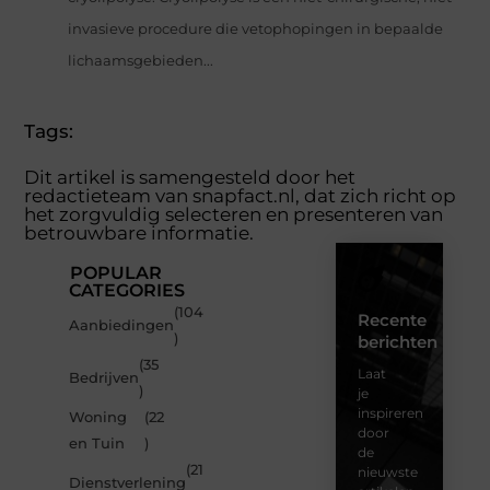
invasieve procedure die vetophopingen in bepaalde
lichaamsgebieden...
Tags:
Dit artikel is samengesteld door het
redactieteam van snapfact.nl, dat zich richt op
het zorgvuldig selecteren en presenteren van
betrouwbare informatie.
POPULAR
CATEGORIES
(104
Recente
Aanbiedingen
)
berichten
(35
Laat
Bedrijven
)
je
inspireren
Woning
(22
door
en Tuin
)
de
(21
nieuwste
Dienstverlening