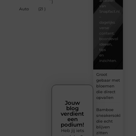
artikelen
)
van
Auto
(21 )
Snapfact.nl
–
dagelijks
verse
content,
boordevol
ideeën,
tips
en
inzichten.
Groot
gebaar met
bloemen
die direct
opvallen
Jouw
blog
Bamboe
verdient
sneakersokken
een
die echt
podium!
blijven
Heb jij iets
zitten