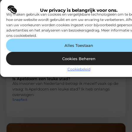
keuze als u op zoek bent naar een dekbed dat geschikt
is voor
Uw privacy is belangrijk voor ons.
Snapfact
Wij maken gebruik van cookies en vergelijkbare technologieën om te b
hoe onze website wordt gebruikt en om uw ervaring te verbeteren. Afh
van uw voorkeuren worden cookies ingezet voor bijvoorbeeld geperson
advertenties en het analyseren van bezoekersgedrag. Meer informatie v
ons cookiebeleid.
Alles Toestaan
Cookies Beheren
Cookiebeleid
WONING EN TUIN
Is Apeldoorn een leuke stad?
Als inwoner van Nederland betrap ik mezelf vaak op de
vraag: Is Apeldoorn een leuke stad? Ik heb onlangs
overwogen
Snapfact