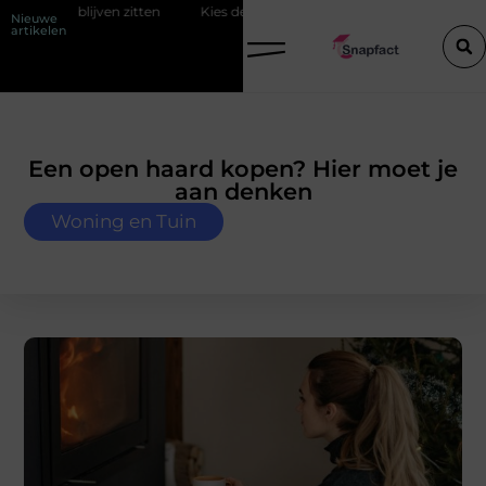
tten
Kies de perfecte tussenjas voor heren
123theorie: Slim je t
Nieuwe
artikelen
Een open haard kopen? Hier moet je
aan denken
Woning en Tuin