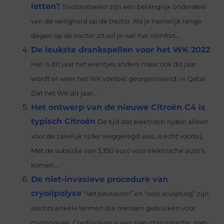
letten?
Tractorstoelen zijn een belangrijk onderdeel
van de veiligheid op de tractor. Als je namelijk lange
dagen op de tractor zit wil je wel het comfort...
De leukste drankspellen voor het WK 2022
Het is dit jaar net eventjes anders maar ook dit jaar
wordt er weer het WK voetbal georganiseerd, in Qatar.
Dat het WK dit jaar...
Het ontwerp van de nieuwe Citroën C4 is
typisch Citroën
De tijd dat elektrisch rijden alleen
voor de zakelijk rijder weggelegd was, is echt voorbij.
Met de subsidie van 3.350 euro voor elektrische auto’s
komen...
De niet-invasieve procedure van
cryolipolyse
“Vet bevriezen” en “cool sculpting” zijn
slechts enkele termen die mensen gebruiken voor
cryolipolyse. Cryolipolyse is een niet-chirurgische, niet-