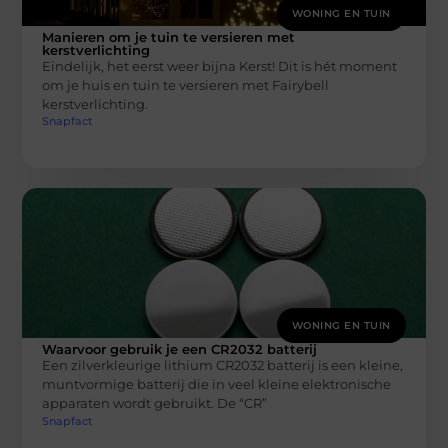
WONING EN TUIN
Manieren om je tuin te versieren met
kerstverlichting
Eindelijk, het eerst weer bijna Kerst! Dit is hét moment
om je huis en tuin te versieren met Fairybell
kerstverlichting.
Snapfact
WONING EN TUIN
Waarvoor gebruik je een CR2032 batterij
Een zilverkleurige lithium CR2032 batterij is een kleine,
muntvormige batterij die in veel kleine elektronische
apparaten wordt gebruikt. De “CR”
Snapfact