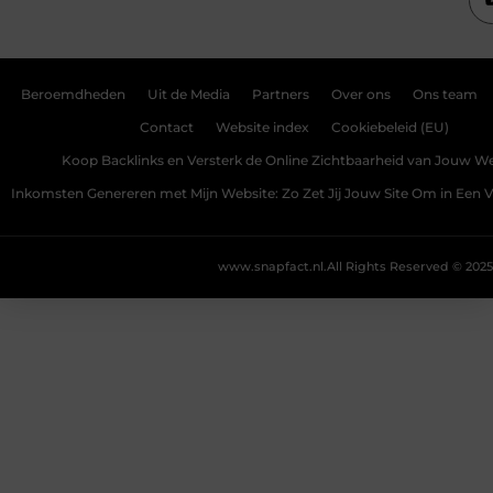
Beroemdheden
Uit de Media
Partners
Over ons
Ons team
Contact
Website index
Cookiebeleid (EU)
Koop Backlinks en Versterk de Online Zichtbaarheid van Jouw We
Inkomsten Genereren met Mijn Website: Zo Zet Jij Jouw Site Om in Een
www.snapfact.nl.
All Rights Reserved © 2025