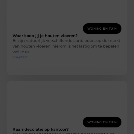
WONING EN TUIN
Waar koop jij je houten vloeren?
Er zijn natuurlijk verschillende aanbieders op de markt
van houten vloeren, hierom is het lastig om te bepalen
welke nu
Snapfact
WONING EN TUIN
Raamdecoratie op kantoor?
Als u op zoek bent naar duurzame raamdecoratie op