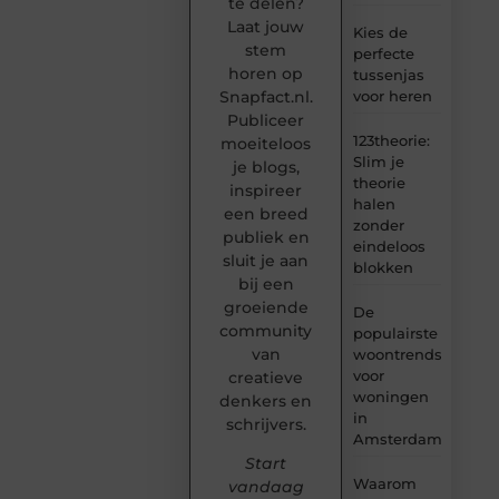
te delen?
Laat jouw
Kies de
stem
perfecte
horen op
tussenjas
Snapfact.nl.
voor heren
Publiceer
123theorie:
moeiteloos
Slim je
je blogs,
theorie
inspireer
halen
een breed
zonder
publiek en
eindeloos
sluit je aan
blokken
bij een
groeiende
De
community
populairste
van
woontrends
voor
creatieve
woningen
denkers en
in
schrijvers.
Amsterdam
Start
Waarom
vandaag