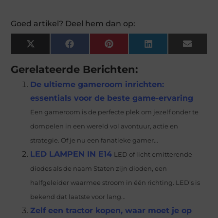
Goed artikel? Deel hem dan op:
X
Facebook
Pinterest
LinkedIn
Email
(Twitter)
Gerelateerde Berichten:
De ultieme gameroom inrichten:
essentials voor de beste game-ervaring
Een gameroom is de perfecte plek om jezelf onder te
dompelen in een wereld vol avontuur, actie en
strategie. Of je nu een fanatieke gamer...
LED LAMPEN IN E14
LED of licht emitterende
diodes als de naam Staten zijn dioden, een
halfgeleider waarmee stroom in één richting. LED’s is
bekend dat laatste voor lang...
Zelf een tractor kopen, waar moet je op