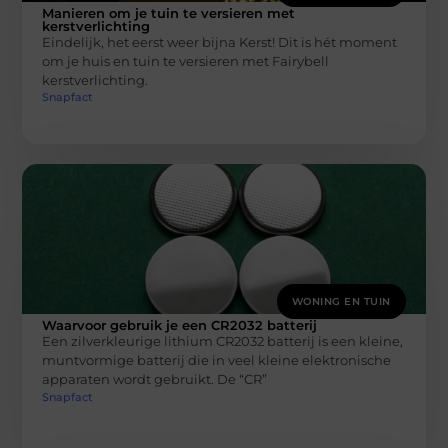
Manieren om je tuin te versieren met
kerstverlichting
Eindelijk, het eerst weer bijna Kerst! Dit is hét moment
om je huis en tuin te versieren met Fairybell
kerstverlichting.
Snapfact
WONING EN TUIN
Waarvoor gebruik je een CR2032 batterij
Een zilverkleurige lithium CR2032 batterij is een kleine,
muntvormige batterij die in veel kleine elektronische
apparaten wordt gebruikt. De “CR”
Snapfact