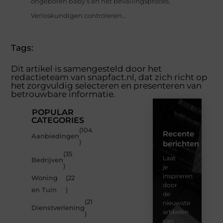
ongeboren baby’s en het bevallingsproces.
Verloskundigen controleren...
Tags:
Dit artikel is samengesteld door het
redactieteam van snapfact.nl, dat zich richt op
het zorgvuldig selecteren en presenteren van
betrouwbare informatie.
POPULAR
CATEGORIES
(104
Recente
Aanbiedingen
)
berichten
(35
Laat
Bedrijven
)
je
inspireren
Woning
(22
door
en Tuin
)
de
(21
nieuwste
Dienstverlening
artikelen
)
van