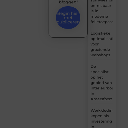
bloggen!
onmisbaar
is in
Begin hier
moderne
met
publiceren
folietoepassingen
Logistieke
optimalisatie
voor
groeiende
webshops
De
specialist
op het
gebied van
interieurbouw
in
Amersfoort
Werkkleding
kopen als
investering
in