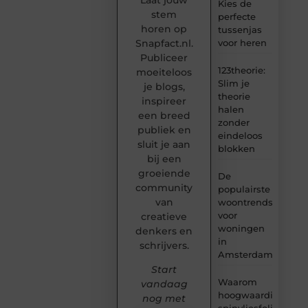
Kies de
stem
perfecte
horen op
tussenjas
Snapfact.nl.
voor heren
Publiceer
123theorie:
moeiteloos
Slim je
je blogs,
theorie
inspireer
halen
een breed
zonder
publiek en
eindeloos
sluit je aan
blokken
bij een
groeiende
De
community
populairste
van
woontrends
voor
creatieve
woningen
denkers en
in
schrijvers.
Amsterdam
Start
Waarom
vandaag
hoogwaardige
nog met
spinvliesfolie