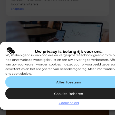
boomstamtafels
Snapfact
Uw privacy is belangrijk voor ons.
Wij maken gebruik van cookies en vergelijkbare technologieën om te b
WONING EN TUIN
hoe onze website wordt gebruikt en om uw ervaring te verbeteren. Afh
Is Apeldoorn een leuke stad?
van uw voorkeuren worden cookies ingezet voor bijvoorbeeld geperson
Als inwoner van Nederland betrap ik mezelf vaak op de
advertenties en het analyseren van bezoekersgedrag. Meer informatie v
vraag: Is Apeldoorn een leuke stad? Ik heb onlangs
ons cookiebeleid.
overwogen
Snapfact
Alles Toestaan
Cookies Beheren
Cookiebeleid