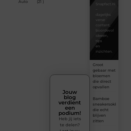
Auto
(21 )
Snapfact.nl
–
dagelijks
verse
content,
boordevol
ideeën,
tips
en
inzichten.
Groot
gebaar met
bloemen
die direct
opvallen
Jouw
blog
Bamboe
verdient
sneakersokken
een
die echt
podium!
blijven
Heb jij iets
zitten
te delen?
Laat jouw