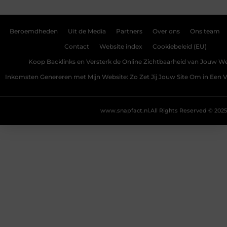
Beroemdheden
Uit de Media
Partners
Over ons
Ons team
Contact
Website index
Cookiebeleid (EU)
Koop Backlinks en Versterk de Online Zichtbaarheid van Jouw We
Inkomsten Genereren met Mijn Website: Zo Zet Jij Jouw Site Om in Een
www.snapfact.nl.
All Rights Reserved © 2025