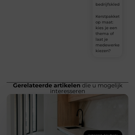
bedrijfskleding
Kerstpakket
op maat:
kies je een
thema of
laat je
medewerkers
kiezen?
Gerelateerde artikelen
die u mogelijk
interesseren