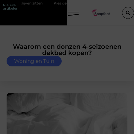
ten
Kies de perfecte tussenjas voor heren
123theorie: Slim je th
Nieuwe
artikelen
Waarom een donzen 4-seizoenen
dekbed kopen?
Woning en Tuin