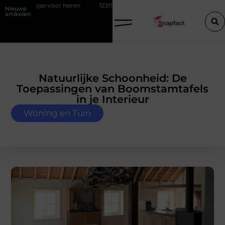
heren
123theorie: Slim je theorie halen zonder eindeloos blokken
Nieuwe
artikelen
Natuurlijke Schoonheid: De
Toepassingen van Boomstamtafels
in je Interieur
Woning en Tuin