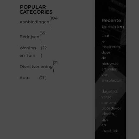
POPULAR
CATEGORIES
(104
Recente
Aanbiedingen
)
berichten
(35
Laat
Bedrijven
)
je
inspireren
Woning
(22
door
en Tuin
)
de
(21
nieuwste
Dienstverlening
artikelen
)
van
Auto
(21 )
Snapfact.nl
–
dagelijks
verse
content,
boordevol
ideeën,
tips
en
inzichten.