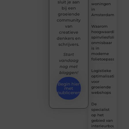
sluit je aan
woningen
bij een
in
groeiende
Amsterdam
community
van
Waarom
hoogwaardige
creatieve
spinvliesfolie
denkers en
onmisbaar
schrijvers.
is in
moderne
Start
folietoepassingen
vandaag
nog met
Logistieke
bloggen!
optimalisatie
voor
Begin hier
groeiende
met
publiceren
webshops
De
specialist
op het
gebied van
interieurbouw