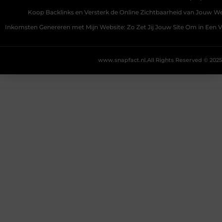
Koop Backlinks en Versterk de Online Zichtbaarheid van Jouw We
Inkomsten Genereren met Mijn Website: Zo Zet Jij Jouw Site Om in Een
www.snapfact.nl.
All Rights Reserved © 2025