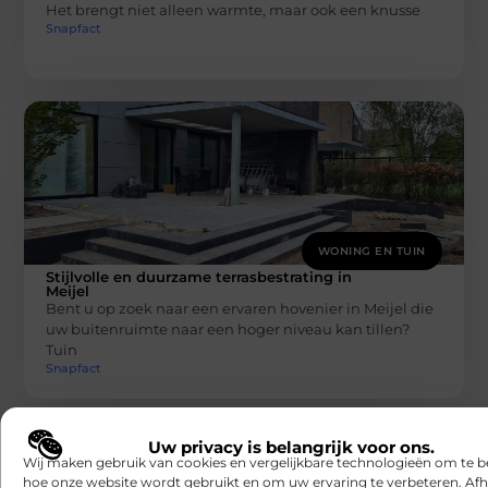
Het brengt niet alleen warmte, maar ook een knusse
Snapfact
WONING EN TUIN
Stijlvolle en duurzame terrasbestrating in
Meijel
Bent u op zoek naar een ervaren hovenier in Meijel die
uw buitenruimte naar een hoger niveau kan tillen?
Tuin
Snapfact
Uw privacy is belangrijk voor ons.
Wij maken gebruik van cookies en vergelijkbare technologieën om te b
hoe onze website wordt gebruikt en om uw ervaring te verbeteren. Afh