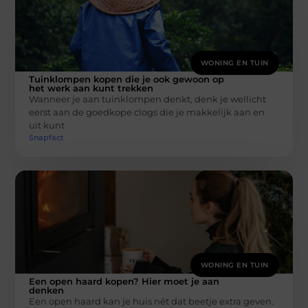
WONING EN TUIN
Tuinklompen kopen die je ook gewoon op
het werk aan kunt trekken
Wanneer je aan tuinklompen denkt, denk je wellicht
eerst aan de goedkope clogs die je makkelijk aan en
uit kunt
Snapfact
WONING EN TUIN
Een open haard kopen? Hier moet je aan
denken
Een open haard kan je huis nét dat beetje extra geven.