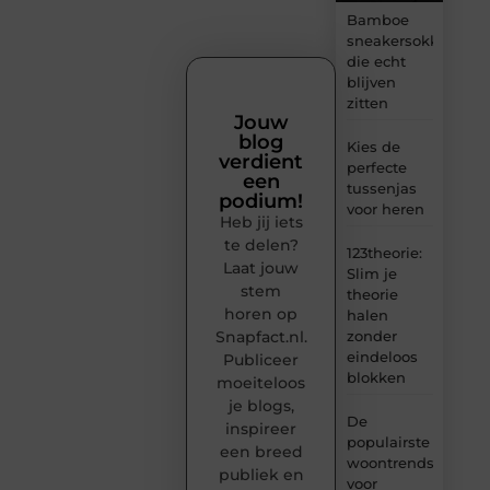
Bamboe
sneakersokken
die echt
blijven
zitten
Jouw
blog
Kies de
verdient
perfecte
een
tussenjas
podium!
voor heren
Heb jij iets
te delen?
123theorie:
Laat jouw
Slim je
stem
theorie
horen op
halen
Snapfact.nl.
zonder
eindeloos
Publiceer
blokken
moeiteloos
je blogs,
De
inspireer
populairste
een breed
woontrends
publiek en
voor