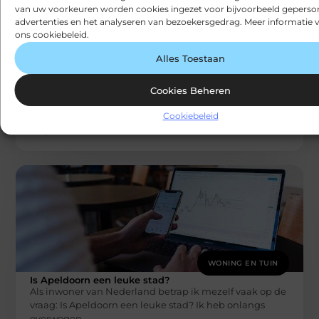
van uw voorkeuren worden cookies ingezet voor bijvoorbeeld geperson
advertenties en het analyseren van bezoekersgedrag. Meer informatie v
ons cookiebeleid.
WONING EN TUIN
Alles Toestaan
Waarom een donzen 4-seizoenen dekbed
kopen?
Cookies Beheren
Een donzen dekbed 4-seizoenen is een uitstekende
keuze als u op zoek bent naar een dekbed dat geschikt
Cookiebeleid
is voor
Snapfact
WONING EN TUIN
Is Apeldoorn een leuke stad?
Als inwoner van Nederland betrap ik mezelf vaak op de
vraag: Is Apeldoorn een leuke stad? Ik heb onlangs
overwogen