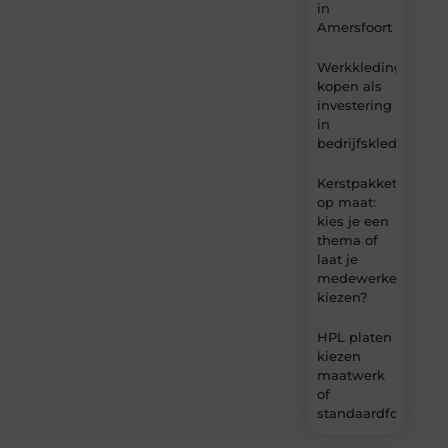
in
Amersfoort
Werkkleding
kopen als
investering
in
bedrijfskleding
Kerstpakket
op maat:
kies je een
thema of
laat je
medewerkers
kiezen?
HPL platen
kiezen
maatwerk
of
standaardformaat