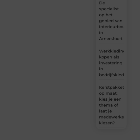
De
specialist
op het
gebied van
interieurbouw
in
Amersfoort
Werkkleding
kopen als
investering
in
bedrijfskleding
Kerstpakket
op maat:
kies je een
thema of
laat je
medewerkers
kiezen?