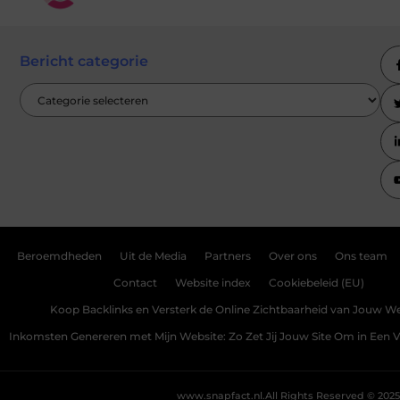
Bericht categorie
Beroemdheden
Uit de Media
Partners
Over ons
Ons team
Contact
Website index
Cookiebeleid (EU)
Koop Backlinks en Versterk de Online Zichtbaarheid van Jouw We
Inkomsten Genereren met Mijn Website: Zo Zet Jij Jouw Site Om in Een
www.snapfact.nl.
All Rights Reserved © 2025