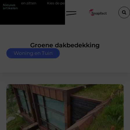
Kies de perfecte tussenjas voor heren
123theorie: Slim je theor
Nieuwe
artikelen
Groene dakbedekking
Woning en Tuin