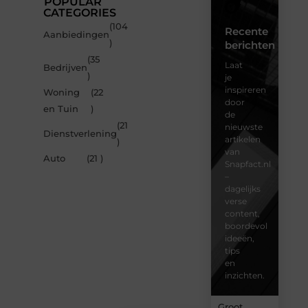
POPULAR
CATEGORIES
(104
Recente
Aanbiedingen
)
berichten
(35
Laat
Bedrijven
)
je
inspireren
Woning
(22
door
en Tuin
)
de
(21
nieuwste
Dienstverlening
artikelen
)
van
Auto
(21 )
Snapfact.nl
–
dagelijks
verse
content,
boordevol
ideeën,
tips
en
inzichten.
Groot