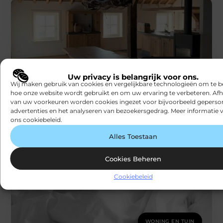
WONING EN TUIN
Uw privacy is belangrijk voor ons.
Natuurlijke Schoonheid: De Toepassingen
van Boomstamtafels in je Interieur
Wij maken gebruik van cookies en vergelijkbare technologieën om te b
Een boomstamtafel is een unieke en opvallende
hoe onze website wordt gebruikt en om uw ervaring te verbeteren. Afh
toevoeging aan elk interieur. Gemaakt van de
van uw voorkeuren worden cookies ingezet voor bijvoorbeeld geperson
natuurlijke schoonheid van hout, bieden
advertenties en het analyseren van bezoekersgedrag. Meer informatie v
ons cookiebeleid.
boomstamtafels
Snapfact
Alles Toestaan
Cookies Beheren
Cookiebeleid
WONING EN TUIN