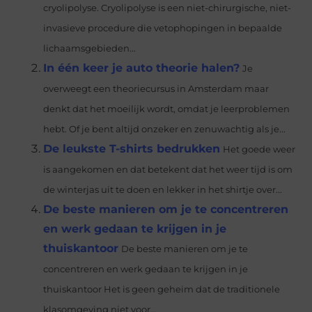
cryolipolyse. Cryolipolyse is een niet-chirurgische, niet-
invasieve procedure die vetophopingen in bepaalde
lichaamsgebieden...
In één keer je auto theorie halen?
Je
overweegt een theoriecursus in Amsterdam maar
denkt dat het moeilijk wordt, omdat je leerproblemen
hebt. Of je bent altijd onzeker en zenuwachtig als je...
De leukste T-shirts bedrukken
Het goede weer
is aangekomen en dat betekent dat het weer tijd is om
de winterjas uit te doen en lekker in het shirtje over...
De beste manieren om je te concentreren
en werk gedaan te krijgen in je
thuiskantoor
De beste manieren om je te
concentreren en werk gedaan te krijgen in je
thuiskantoor Het is geen geheim dat de traditionele
klasomgeving niet voor...