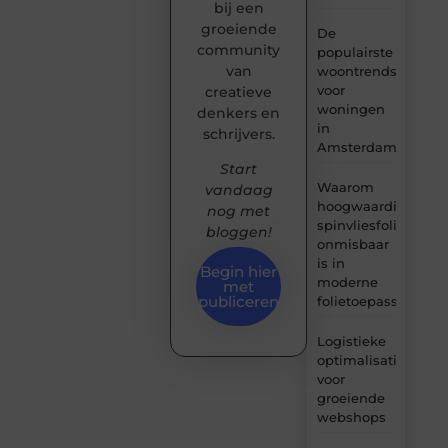
bij een
groeiende
De
community
populairste
van
woontrends
voor
creatieve
woningen
denkers en
in
schrijvers.
Amsterdam
Start
Waarom
vandaag
hoogwaardige
nog met
spinvliesfolie
bloggen!
onmisbaar
is in
Begin hier
moderne
met
publiceren
folietoepassingen
Logistieke
optimalisatie
voor
groeiende
webshops