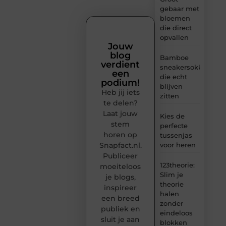
gebaar met
bloemen
die direct
opvallen
Jouw
blog
Bamboe
verdient
sneakersokken
een
die echt
podium!
blijven
Heb jij iets
zitten
te delen?
Laat jouw
Kies de
stem
perfecte
horen op
tussenjas
Snapfact.nl.
voor heren
Publiceer
123theorie:
moeiteloos
Slim je
je blogs,
theorie
inspireer
halen
een breed
zonder
publiek en
eindeloos
sluit je aan
blokken