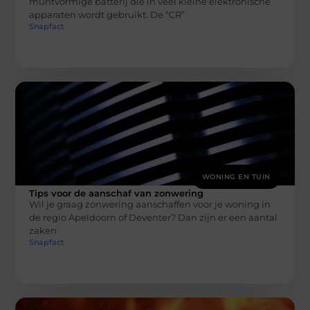
muntvormige batterij die in veel kleine elektronische
apparaten wordt gebruikt. De “CR”
Snapfact
WONING EN TUIN
Tips voor de aanschaf van zonwering
Wil je graag zonwering aanschaffen voor je woning in
de regio Apeldoorn of Deventer? Dan zijn er een aantal
zaken
Snapfact