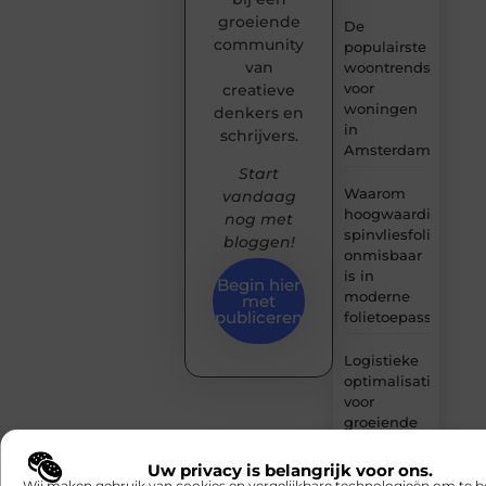
groeiende
De
community
populairste
van
woontrends
voor
creatieve
woningen
denkers en
in
schrijvers.
Amsterdam
Start
Waarom
vandaag
hoogwaardige
nog met
spinvliesfolie
bloggen!
onmisbaar
is in
Begin hier
moderne
met
publiceren
folietoepassingen
Logistieke
optimalisatie
voor
groeiende
webshops
Uw privacy is belangrijk voor ons.
Wij maken gebruik van cookies en vergelijkbare technologieën om te b
De