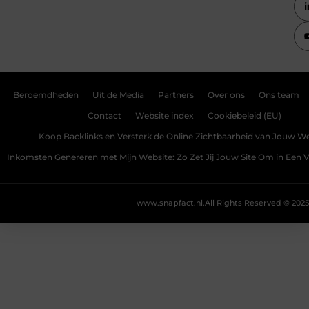
Beroemdheden
Uit de Media
Partners
Over ons
Ons team
Contact
Website index
Cookiebeleid (EU)
Koop Backlinks en Versterk de Online Zichtbaarheid van Jouw We
Inkomsten Genereren met Mijn Website: Zo Zet Jij Jouw Site Om in Een
www.snapfact.nl.
All Rights Reserved © 2025