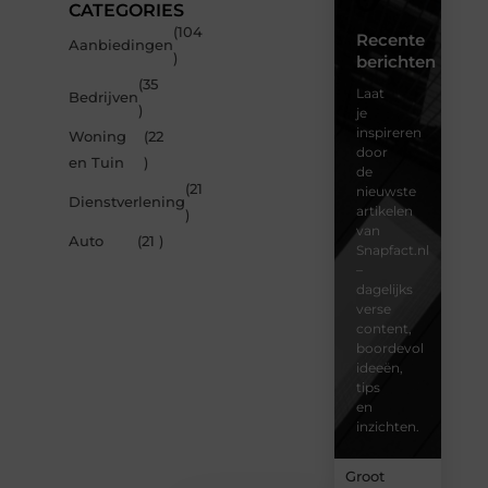
CATEGORIES
(104
Recente
Aanbiedingen
)
berichten
(35
Laat
Bedrijven
)
je
inspireren
Woning
(22
door
en Tuin
)
de
(21
nieuwste
Dienstverlening
artikelen
)
van
Auto
(21 )
Snapfact.nl
–
dagelijks
verse
content,
boordevol
ideeën,
tips
en
inzichten.
Groot