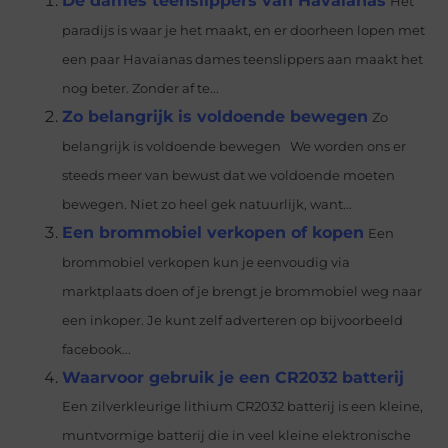
De dames teenslippers van Havaianas
Het
paradijs is waar je het maakt, en er doorheen lopen met
een paar Havaianas dames teenslippers aan maakt het
nog beter. Zonder af te...
Zo belangrijk is voldoende bewegen
Zo
belangrijk is voldoende bewegen We worden ons er
steeds meer van bewust dat we voldoende moeten
bewegen. Niet zo heel gek natuurlijk, want...
Een brommobiel verkopen of kopen
Een
brommobiel verkopen kun je eenvoudig via
marktplaats doen of je brengt je brommobiel weg naar
een inkoper. Je kunt zelf adverteren op bijvoorbeeld
facebook...
Waarvoor gebruik je een CR2032 batterij
Een zilverkleurige lithium CR2032 batterij is een kleine,
muntvormige batterij die in veel kleine elektronische