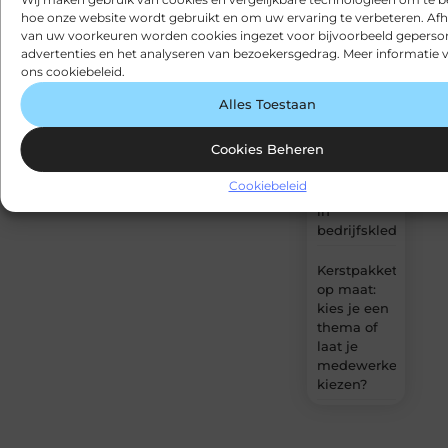
hoe onze website wordt gebruikt en om uw ervaring te verbeteren. Afh
specialist
van uw voorkeuren worden cookies ingezet voor bijvoorbeeld geperson
op het
advertenties en het analyseren van bezoekersgedrag. Meer informatie v
gebied van
ons cookiebeleid.
interieurbouw
in
Alles Toestaan
Amersfoort
Cookies Beheren
Werkkleding
kopen als
Cookiebeleid
investering
in
bedrijfskleding
Kerstpakket
op maat:
kies je een
thema of
laat je
medewerkers
kiezen?