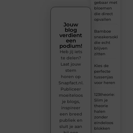
gebaar met
bloemen
die direct
opvallen
Jouw
blog
Bamboe
verdient
sneakersokken
een
die echt
podium!
blijven
Heb jij iets
zitten
te delen?
Laat jouw
Kies de
stem
perfecte
horen op
tussenjas
Snapfact.nl.
voor heren
Publiceer
123theorie:
moeiteloos
Slim je
je blogs,
theorie
inspireer
halen
een breed
zonder
publiek en
eindeloos
sluit je aan
blokken
bij een