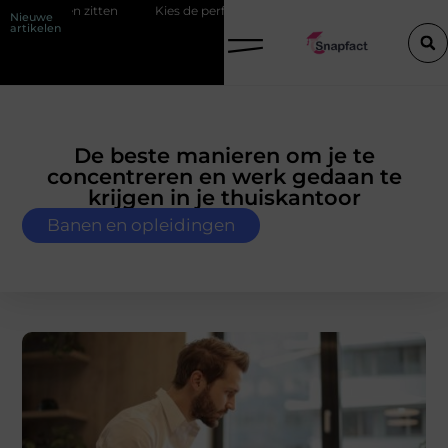
n zitten
Kies de perfecte tussenjas voor heren
123theorie: Slim 
Nieuwe
artikelen
De beste manieren om je te
concentreren en werk gedaan te
krijgen in je thuiskantoor
Banen en opleidingen