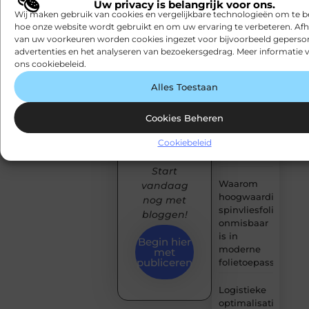
inspireer
Uw privacy is belangrijk voor ons.
halen
Wij maken gebruik van cookies en vergelijkbare technologieën om te b
een breed
zonder
hoe onze website wordt gebruikt en om uw ervaring te verbeteren. Afh
publiek en
eindeloos
van uw voorkeuren worden cookies ingezet voor bijvoorbeeld geperson
sluit je aan
blokken
advertenties en het analyseren van bezoekersgedrag. Meer informatie v
bij een
ons cookiebeleid.
groeiende
De
Alles Toestaan
community
populairste
van
woontrends
voor
creatieve
Cookies Beheren
woningen
denkers en
in
Cookiebeleid
schrijvers.
Amsterdam
Start
Waarom
vandaag
hoogwaardige
nog met
spinvliesfolie
bloggen!
onmisbaar
is in
Begin hier
moderne
met
publiceren
folietoepassingen
Logistieke
optimalisatie