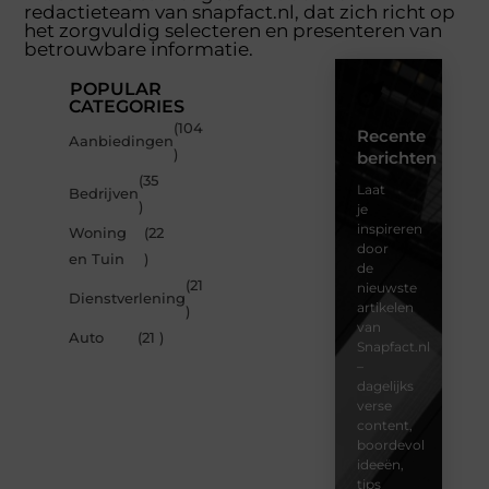
redactieteam van snapfact.nl, dat zich richt op
het zorgvuldig selecteren en presenteren van
betrouwbare informatie.
POPULAR
CATEGORIES
(104
Recente
Aanbiedingen
)
berichten
(35
Laat
Bedrijven
)
je
inspireren
Woning
(22
door
en Tuin
)
de
(21
nieuwste
Dienstverlening
artikelen
)
van
Auto
(21 )
Snapfact.nl
–
dagelijks
verse
content,
boordevol
ideeën,
tips