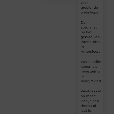
voor
groeiende
webshops
De
specialist
op het
gebied van
interieurbouw
in
Amersfoort
Werkkleding
kopen als
investering
in
bedrijfskleding
Kerstpakket
op maat:
kies je een
thema of
laat je