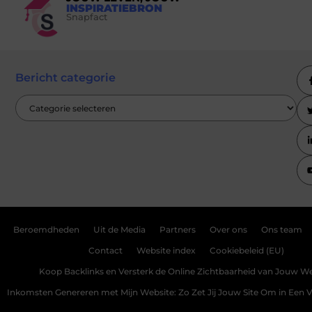
INSPIRATIEBRON
Snapfact
Bericht categorie
Beroemdheden
Uit de Media
Partners
Over ons
Ons team
Contact
Website index
Cookiebeleid (EU)
Koop Backlinks en Versterk de Online Zichtbaarheid van Jouw We
Inkomsten Genereren met Mijn Website: Zo Zet Jij Jouw Site Om in Een